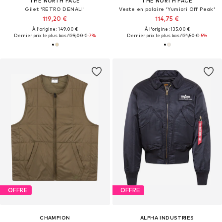
THE NORTH FACE
THE NORTH FACE
Gilet 'RETRO DENALI'
Veste en polaire 'Yumiori Off Peak'
119,20 €
114,75 €
À l'origine : 149,00 €
À l'origine : 135,00 €
Dernier prix le plus bas :
129,00 €
-7%
Dernier prix le plus bas :
121,50 €
-5%
OFFRE
OFFRE
CHAMPION
ALPHA INDUSTRIES