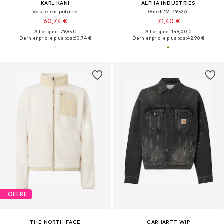
KARL KANI
ALPHA INDUSTRIES
Veste en polaire
Gilet 'M-1952A'
60,74 €
71,40 €
À l'origine : 79,95 €
À l'origine : 149,00 €
Dernier prix le plus bas :
60,74 €
Dernier prix le plus bas :
42,90 €
OFFRE
THE NORTH FACE
CARHARTT WIP