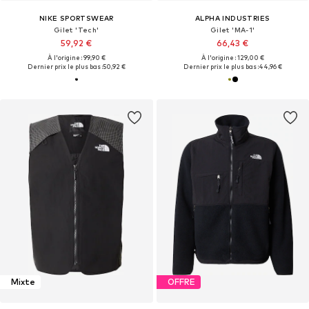
NIKE SPORTSWEAR
ALPHA INDUSTRIES
Gilet 'Tech'
Gilet 'MA-1'
59,92 €
66,43 €
À l'origine : 99,90 €
À l'origine : 129,00 €
Dernier prix le plus bas :
50,92 €
Dernier prix le plus bas :
44,96 €
Mixte
OFFRE