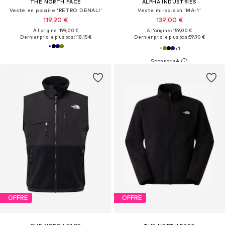
THE NORTH FACE
ALPHA INDUSTRIES
Veste en polaire 'RETRO DENALI'
Veste mi-saison 'MA-1'
119,20 €
139,00 €
À l'origine : 199,00 €
À l'origine : 159,00 €
Dernier prix le plus bas :
118,15 €
Dernier prix le plus bas :
59,90 €
+
1
OFFRE
OFFRE