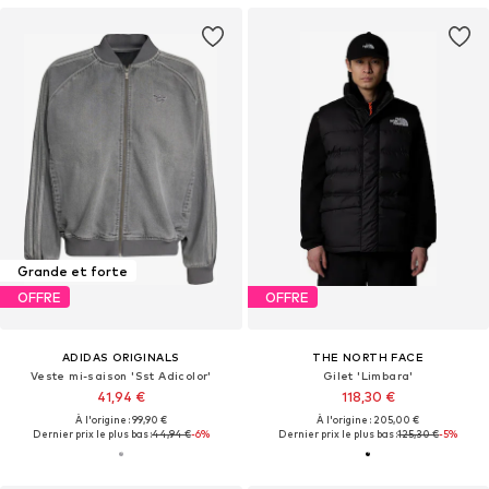
Grande et forte
OFFRE
OFFRE
ADIDAS ORIGINALS
THE NORTH FACE
Veste mi-saison 'Sst Adicolor'
Gilet 'Limbara'
41,94 €
118,30 €
À l'origine : 99,90 €
À l'origine : 205,00 €
Dernier prix le plus bas :
44,94 €
-6%
Dernier prix le plus bas :
125,30 €
-5%