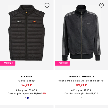
OFFRE
OFFRE
ELLESSE
ADIDAS ORIGINALS
Gilet 'Bardy'
Veste mi-saison 'Adicolor Firebird'
56,91 €
80,91 €
À l'origine : 70,00 €
À l'origine : 99,90 €
Dernier prix le plus bas :
59,90 €
-5%
Dernier prix le plus bas :
69,90 €