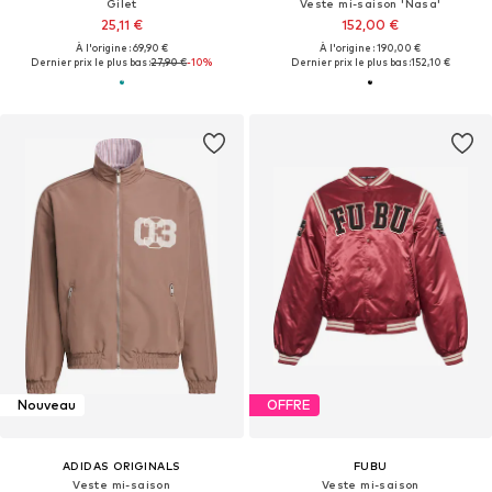
Gilet
Veste mi-saison 'Nasa'
25,11 €
152,00 €
À l'origine : 69,90 €
À l'origine : 190,00 €
Dernier prix le plus bas :
27,90 €
-10%
Dernier prix le plus bas :
152,10 €
Nouveau
OFFRE
ADIDAS ORIGINALS
FUBU
Veste mi-saison
Veste mi-saison