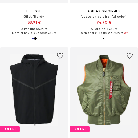
ELLESSE
ADIDAS ORIGINALS
Gilet 'Bardy'
Veste en polaire 'Adicolor'
53,91 €
74,90 €
À l'origine : 69,90 €
À l'origine : 89,90 €
Dernier prix le plus bas :
47,90 €
Dernier prix le plus bas :
79,90 €
-6%
OFFRE
OFFRE