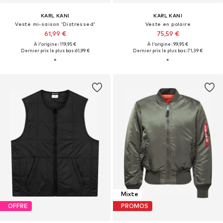
KARL KANI
KARL KANI
Veste mi-saison 'Distressed'
Veste en polaire
61,99 €
75,59 €
À l'origine : 119,95 €
À l'origine : 99,95 €
Dernier prix le plus bas :
61,99 €
Dernier prix le plus bas :
71,39 €
Mixte
OFFRE
PROMOS