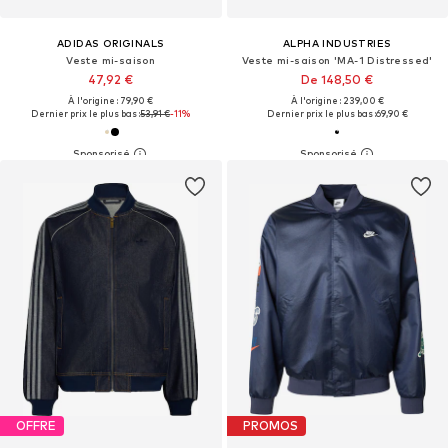
ADIDAS ORIGINALS
ALPHA INDUSTRIES
Veste mi-saison
Veste mi-saison 'MA-1 Distressed'
47,92 €
De 148,50 €
À l'origine : 79,90 €
À l'origine : 239,00 €
Dernier prix le plus bas :
53,91 €
-11%
Dernier prix le plus bas :
69,90 €
OFFRE
PROMOS