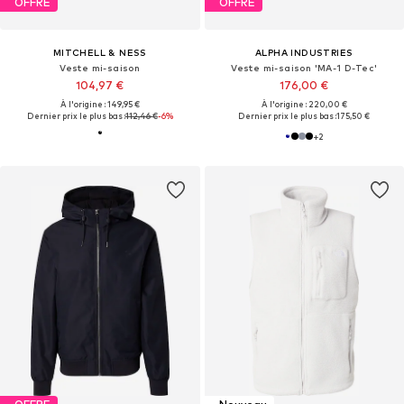
OFFRE
OFFRE
MITCHELL & NESS
ALPHA INDUSTRIES
Veste mi-saison
Veste mi-saison 'MA-1 D-Tec'
104,97 €
176,00 €
À l'origine : 149,95 €
À l'origine : 220,00 €
Dernier prix le plus bas :
112,46 €
-6%
Dernier prix le plus bas :
175,50 €
+
2