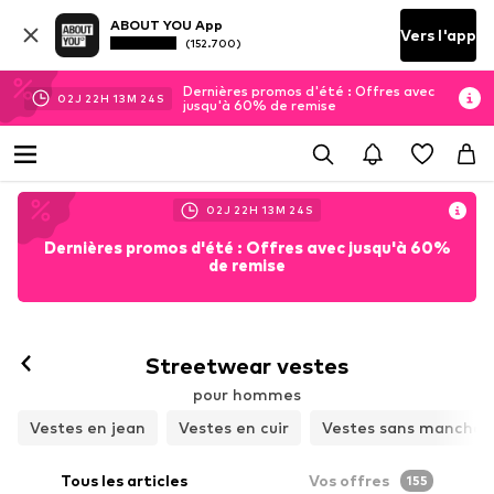
ABOUT YOU App
Vers l'app
(152.700)
Dernières promos d'été : Offres avec
02
J
22
H
13
M
21
S
jusqu'à 60% de remise
02
J
22
H
13
M
21
S
Dernières promos d'été : Offres avec jusqu'à 60%
de remise
Streetwear vestes
pour hommes
Vestes en jean
Vestes en cuir
Vestes sans manches
Tous les articles
Vos offres
155