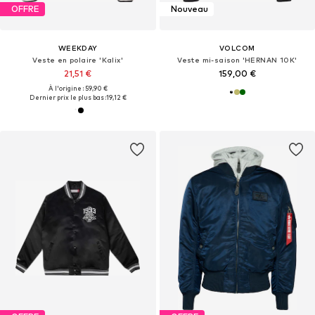
OFFRE
Nouveau
WEEKDAY
VOLCOM
Veste en polaire 'Kalix'
Veste mi-saison 'HERNAN 10K'
21,51 €
159,00 €
À l'origine : 59,90 €
Dernier prix le plus bas :
19,12 €