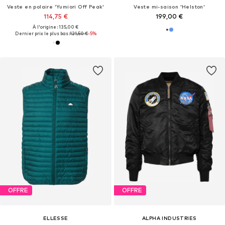
Veste en polaire 'Yumiori Off Peak'
Veste mi-saison 'Helston'
114,75 €
199,00 €
À l'origine : 135,00 €
Dernier prix le plus bas :
121,50 €
-5%
OFFRE
OFFRE
ELLESSE
ALPHA INDUSTRIES