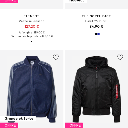
OFFRE
Nouveau
ELEMENT
THE NORTH FACE
Veste mi-saison
Gilet 'Yumiori'
127,20 €
84,90 €
À l'origine : 159,00 €
Dernier prix le plus bas :
125,00 €
Grande et forte
OFFRE
OFFRE