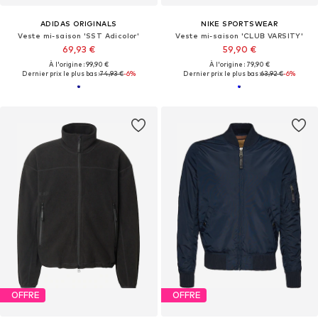
ADIDAS ORIGINALS
NIKE SPORTSWEAR
Veste mi-saison 'SST Adicolor'
Veste mi-saison 'CLUB VARSITY'
69,93 €
59,90 €
À l'origine : 99,90 €
À l'origine : 79,90 €
Dernier prix le plus bas :
74,93 €
-6%
Dernier prix le plus bas :
63,92 €
-6%
OFFRE
OFFRE