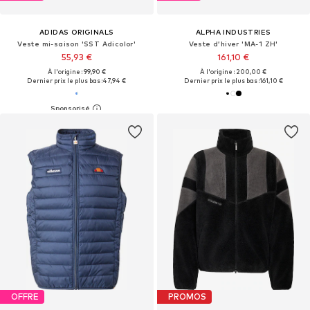
ADIDAS ORIGINALS
ALPHA INDUSTRIES
Veste mi-saison 'SST Adicolor'
Veste d’hiver 'MA-1 ZH'
55,93 €
161,10 €
À l'origine : 99,90 €
À l'origine : 200,00 €
Dernier prix le plus bas :
47,94 €
Dernier prix le plus bas :
161,10 €
OFFRE
PROMOS