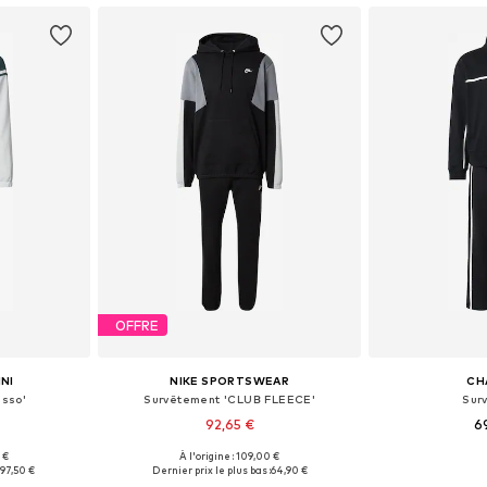
OFFRE
NI
NIKE SPORTSWEAR
CH
esso'
Survêtement 'CLUB FLEECE'
Sur
92,65 €
6
 €
À l'origine : 109,00 €
, L, XXL
Tailles disponibles: XS, S, M, L, XL, XXL
Tailles dispon
:
97,50 €
Dernier prix le plus bas :
64,90 €