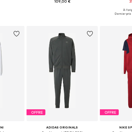
109,00 €
3
À l'ori
M, L, XL, XXL
Tailles disponibles: XS, S, M, L, XL, XXL
Tailles dis
Dernier prix 
nier
Ajouter au panier
Ajoute
OFFRE
OFFRE
NI
ADIDAS ORIGINALS
NIKE 