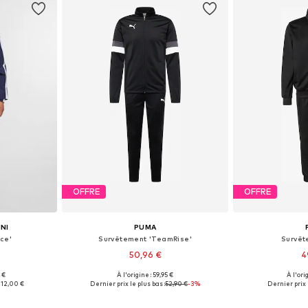
OFFRE
OFFRE
NI
PUMA
ce'
Survêtement 'TeamRise'
Survêt
50,96 €
4
 €
À l'origine : 59,95 €
À l'ori
 L, XL, XXL
Tailles disponibles: S, M, L, XL, XXL
Tailles disponi
112,00 €
Dernier prix le plus bas :
52,90 €
-3%
Dernier prix 
nier
Ajouter au panier
Ajoute