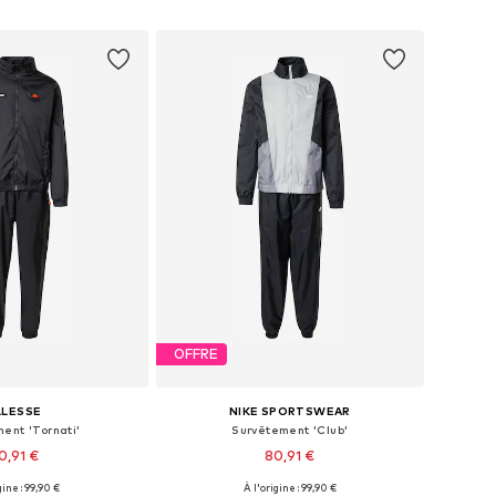
r au panier
Ajouter au panier
OFFRE
LLESSE
NIKE SPORTSWEAR
ent 'Tornati'
Survêtement 'Club'
0,91 €
80,91 €
gine : 99,90 €
À l'origine : 99,90 €
nibles: S, M, L, XL
Tailles disponibles: XS, S, M, L, XL, XXL