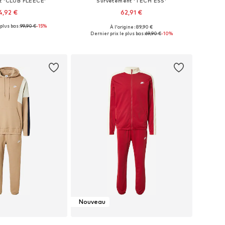
t 'CLUB FLEECE'
Survêtement 'TECH ESS'
4,92 €
62,91 €
plus bas :
99,90 €
-15%
+
2
À l'origine : 89,90 €
es: XS, S, M, L, XL, XXL
Tailles disponibles: XS, S, M, L, XL, XXL
Dernier prix le plus bas :
69,90 €
-10%
r au panier
Ajouter au panier
Nouveau