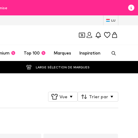
mise
LU
mium
Top 100
Marques
Inspiration
LARGE SÉLECTION DE MARQUES
Vue
Trier par