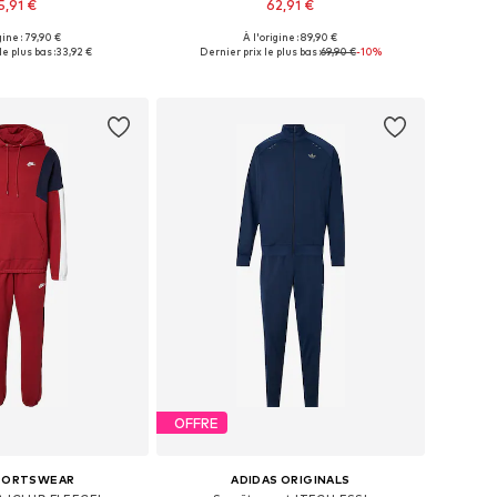
5,91 €
62,91 €
+
2
gine : 79,90 €
À l'origine : 89,90 €
ponibles: S, M, L
Tailles disponibles: XS, S, M, L, XL, XXL
le plus bas :
33,92 €
Dernier prix le plus bas :
69,90 €
-10%
r au panier
Ajouter au panier
OFFRE
SPORTSWEAR
ADIDAS ORIGINALS