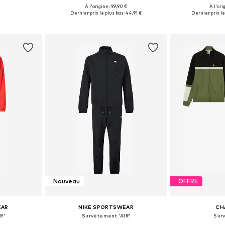
À l'origine : 99,90 €
À l'ori
Tailles disponibles: S Tailles normales, M Tailles normales, L Tailles normales, XL Tailles normales, XXL Tailles normales
Tailles disponibles: XS, S, M, L
Tailles disponi
Dernier prix le plus bas :
44,91 €
Dernier prix le
nier
Ajouter au panier
Ajoute
Nouveau
OFFRE
EAR
NIKE SPORTSWEAR
CH
R'
Survêtement 'AIR'
Sur