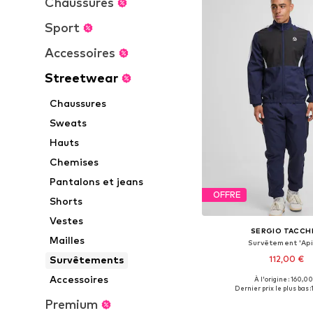
Chaussures
Sport
Accessoires
Streetwear
Chaussures
Sweats
Hauts
Chemises
Pantalons et jeans
OFFRE
Shorts
Vestes
SERGIO TACCHI
Mailles
Survêtement 'Api
112,00 €
Survêtements
Accessoires
À l'origine : 160,00
Tailles disponibles: S, M,
Dernier prix le plus bas :
Ajouter au pa
Premium