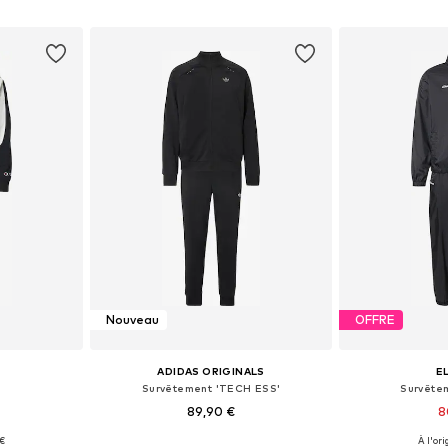
nier
Ajouter au panier
Ajoute
Nouveau
OFFRE
ADIDAS ORIGINALS
E
Survêtement 'TECH ESS'
Survêtem
89,90 €
8
+
2
 €
À l'ori
S, M, L
Tailles disponibles: XS, S, M, L, XL, XXL
Tailles dispo