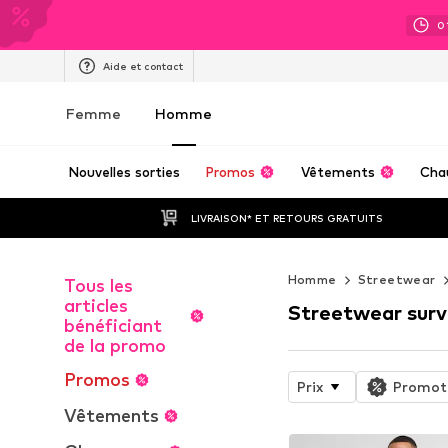
0
Aide et contact
Femme
Homme
Nouvelles sorties
Promos
Vêtements
Cha
LIVRAISON* ET RETOURS GRATUITS
Homme
Streetwear
Tous les
articles
Streetwear sur
bénéficiant
de la promo
Promos
Prix
Promot
Vêtements