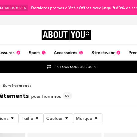
Dernières promos d'été : Offres avec jusqu'à 60% de re
1
J
16
H
10
M
00
S
ABOUT
YOU
ussures
Sport
Accessoires
Streetwear
Pre
RETOUR SOUS 30 JOURS
Survêtements
vêtements
pour hommes
59
ions
Taille
Couleur
Marque