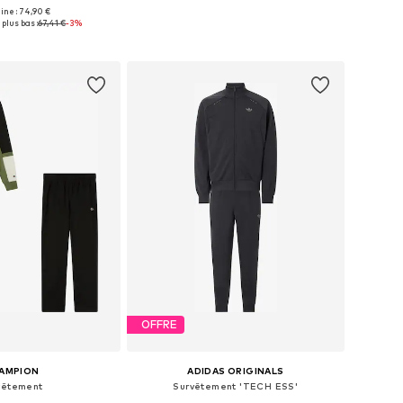
gine : 74,90 €
bles: S, M, L, XL, XXL
Tailles disponibles: S x Regular, M x Regular, L x Regular, XL x Regular, XXL x Regular
 plus bas :
67,41 €
-3%
r au panier
Ajouter au panier
OFFRE
AMPION
ADIDAS ORIGINALS
vêtement
Survêtement 'TECH ESS'