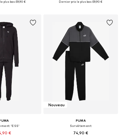
le plus bas :
59,90 €
Dernier prix le plus bas :
59,90 €
r au panier
Ajouter au panier
Nouveau
PUMA
PUMA
ement 'ESS'
Survêtement
4,90 €
74,90 €