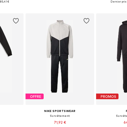
:
85,41 €
Dernier prix 
nier
Ajouter au panier
Ajoute
OFFRE
PROMOS
NIKE SPORTSWEAR
Survêtement
Survêt
71,92 €
6