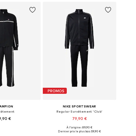
PROMOS
AMPION
NIKE SPORTSWEAR
vêtement
Regular Survêtement 'Club'
9,90 €
79,90 €
+
3
À l'origine : 89,90 €
ibles: M, L, XL, XXL
Tailles disponibles: XS, S, M, L, XL, XXL
Dernier prix le plus bas :
59,90 €