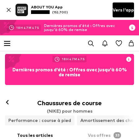
ABOUT YOU App
Vers l'app
(152.700)
Dernières promos d'été : Offres avec
18
H
47
M
46
S
jusqu'à 60% de remise
18
H
47
M
46
S
Dernières promos d'été : Offres avec jusqu'à 60%
de remise
Chaussures de course
(NIKE) pour hommes
Performance : course à pied
Amortissement des chocs
Tous les articles
Vos offres
33