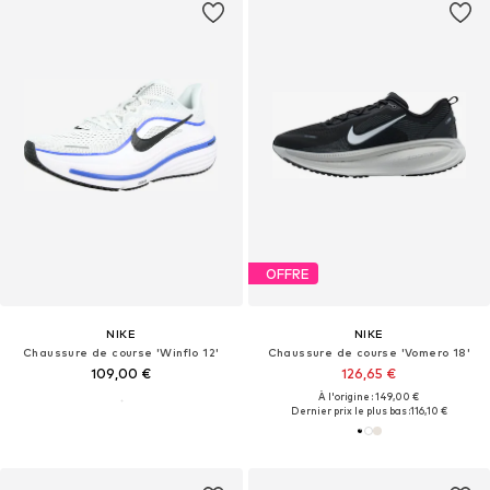
OFFRE
NIKE
NIKE
Chaussure de course 'Winflo 12'
Chaussure de course 'Vomero 18'
109,00 €
126,65 €
À l'origine : 149,00 €
Dernier prix le plus bas :
116,10 €