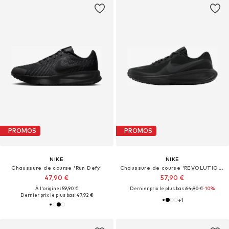
PROMOS
PROMOS
NIKE
NIKE
Chaussure de course 'Run Defy'
Chaussure de course 'REVOLUTION 8'
47,90 €
57,90 €
À l'origine : 59,90 €
Dernier prix le plus bas :
64,90 €
-10%
Dernier prix le plus bas :
47,92 €
+
1