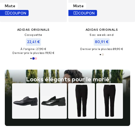
Mixte
Mixte
COUPON
COUPON
ADIDAS ORIGINALS
ADIDAS ORIGINALS
Casquette
Sac week-end
22,41 €
80,91 €
À l'origine : 27,90 €
Dernier prix le plus bas :
89,90 €
Dernier prix le plus bas :
19,92 €
Looks élégants pour le marié