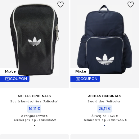
Mixte
Mixte
COUPON
COUPON
ADIDAS ORIGINALS
ADIDAS ORIGINALS
Sac à bandoulière 'Adicolor'
Sac à dos 'Adicolor'
16,11 €
25,11 €
À l'origine : 29,90 €
À l'origine : 37,90 €
Dernier prix le plus bas :
10,95 €
Dernier prix le plus bas :
19,44 €