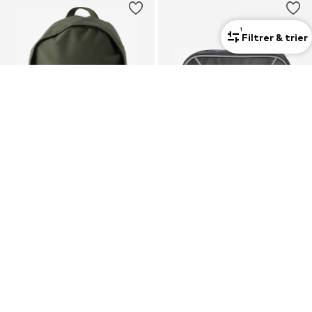
1
Filtrer & trier
Mixte
Mixte
PROMOS
COUPON
ADIDAS ORIGINALS
ADIDAS ORIGINALS
Sac à dos
Sac à bandoulière 'Airliner'
28,90 €
25,11 €
À l'origine : 32,90 €
À l'origine : 34,90 €
Dernier prix le plus bas :
26,01 €
Dernier prix le plus bas :
25,11 €