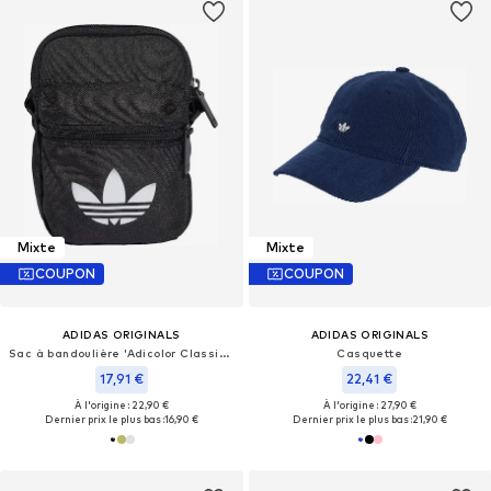
Mixte
Mixte
COUPON
COUPON
ADIDAS ORIGINALS
ADIDAS ORIGINALS
Sac à bandoulière 'Adicolor Classic Festival'
Casquette
17,91 €
22,41 €
À l'origine : 22,90 €
À l'origine : 27,90 €
Dernier prix le plus bas :
16,90 €
Dernier prix le plus bas :
21,90 €