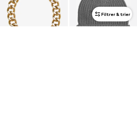
Filtrer & trier
Mixte
PROMOS
COUPON
KARL KANI
KARL KANI
28,49 €
20,65 €
Dernier prix le plus bas :
39,95 €
-28%
Dernier prix le plus bas :
22,95 €