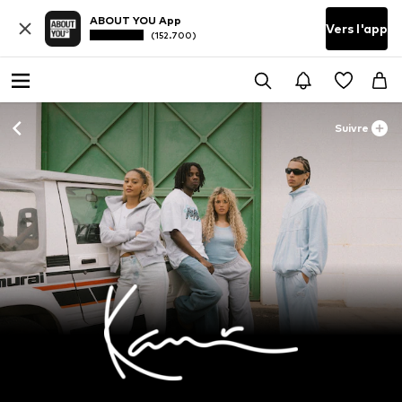
ABOUT YOU App
Vers l'app
(152.700)
Suivre