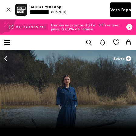
ABOUT YOU App
Vers l'app
(152.700)
Dernières promos d'été : Offres avec
02
J
12
H
08
M
09
S
jusqu'à 60% de remise
Suivre