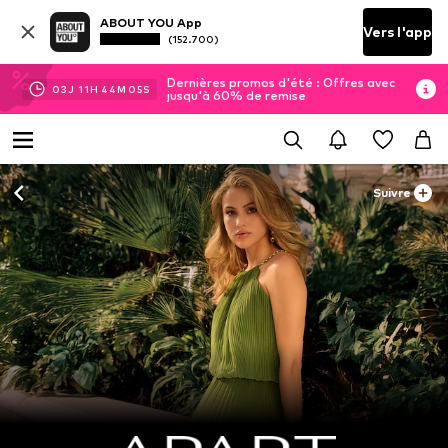
ABOUT YOU App
Vers l'app
(152.700)
Dernières promos d'été : Offres avec
03
J
11
H
44
M
02
S
jusqu'à 60% de remise
Suivre