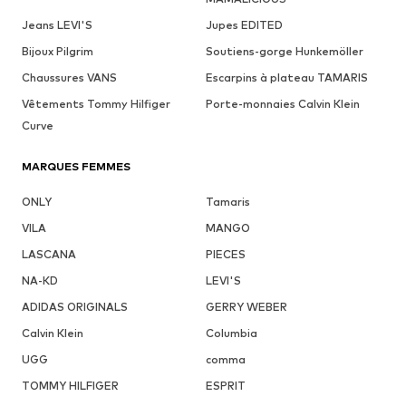
Jeans LEVI'S
Jupes EDITED
Bijoux Pilgrim
Soutiens-gorge Hunkemöller
Chaussures VANS
Escarpins à plateau TAMARIS
Vêtements Tommy Hilfiger
Porte-monnaies Calvin Klein
Curve
MARQUES FEMMES
ONLY
Tamaris
VILA
MANGO
LASCANA
PIECES
NA-KD
LEVI'S
ADIDAS ORIGINALS
GERRY WEBER
Calvin Klein
Columbia
UGG
comma
TOMMY HILFIGER
ESPRIT