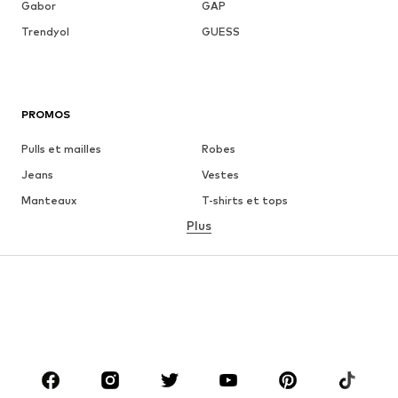
Gabor
GAP
Trendyol
GUESS
PROMOS
Pulls et mailles
Robes
Jeans
Vestes
Manteaux
T-shirts et tops
Plus
Pantalons
Lingerie
Jupes
Blouses et tuniques
Sweats
Blazers
Maillots de bain
Combinaisons et salopettes
Grandes tailles
Maternité
Chaussures
Sport
Accessoires
Premium