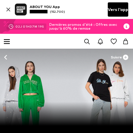
ABOUT YOU App
Vers l'app
(152.700)
Dernières promos d'été : Offres avec
02
J
01
H
37
M
19
S
jusqu'à 60% de remise
Suivre