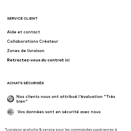
VÊTEMENTS
SERVICE CLIENT
Nouveautés
Tendance
Robes
Jeans
Aide et contact
T-shirts et tops
Pantalons
Collaborations Créateur
Vestes
Pulls et mailles
Zones de livraison
Lingerie
Blouses et tuniques
Retractez-vous du contrat ici
Manteaux
Jupes
Maillots de bain
Sweats
Blazers
Combinaisons et salopettes
ACHATS SÉCURISÉS
Grandes tailles
Maternité
Occasions spéciales
Exclusif
Nos clients nous ont attribué l'évaluation "Très 
bien"
Remise à neuf
 Vos données sont en sécurité avec nous
CHAUSSURES
Nouveautés
Tendance
*Livraison gratuite & service pour les commandes supérieures à