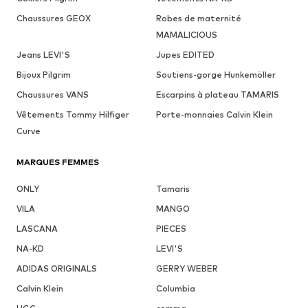
Chaussures GEOX
Robes de maternité
MAMALICIOUS
Jeans LEVI'S
Jupes EDITED
Bijoux Pilgrim
Soutiens-gorge Hunkemöller
Chaussures VANS
Escarpins à plateau TAMARIS
Vêtements Tommy Hilfiger
Porte-monnaies Calvin Klein
Curve
MARQUES FEMMES
ONLY
Tamaris
VILA
MANGO
LASCANA
PIECES
NA-KD
LEVI'S
ADIDAS ORIGINALS
GERRY WEBER
Calvin Klein
Columbia