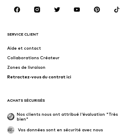
Chaussures
Sport
Accessoires
Premium
VÊTEMENTS
SERVICE CLIENT
Nouveautés
Tendance
Robes
Jeans
Aide et contact
T-shirts et tops
Pantalons
Collaborations Créateur
Vestes
Pulls et mailles
Zones de livraison
Lingerie
Blouses et tuniques
Retractez-vous du contrat ici
Manteaux
Jupes
Maillots de bain
Sweats
Blazers
Combinaisons et salopettes
ACHATS SÉCURISÉS
Grandes tailles
Maternité
Occasions spéciales
Exclusif
Nos clients nous ont attribué l'évaluation "Très 
bien"
Remise à neuf
 Vos données sont en sécurité avec nous