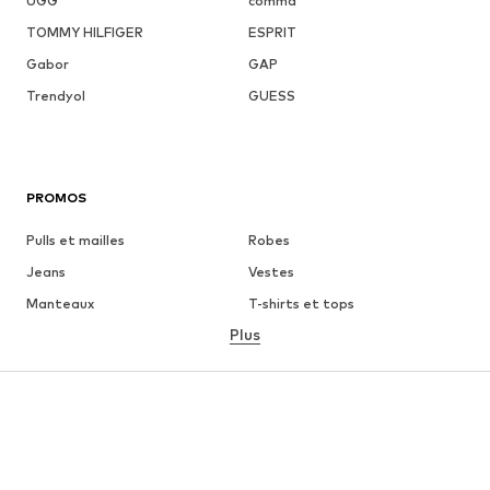
UGG
comma
TOMMY HILFIGER
ESPRIT
Gabor
GAP
Trendyol
GUESS
PROMOS
Pulls et mailles
Robes
Jeans
Vestes
Manteaux
T-shirts et tops
Plus
Pantalons
Lingerie
Jupes
Blouses et tuniques
Sweats
Blazers
Maillots de bain
Combinaisons et salopettes
Grandes tailles
Maternité