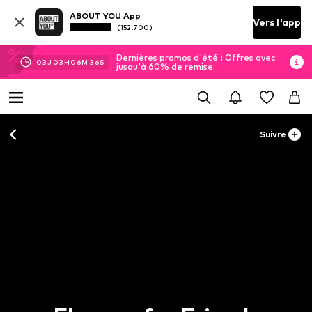
ABOUT YOU App
Vers l'app
(152.700)
Dernières promos d'été : Offres avec
03
J
03
H
06
M
36
S
jusqu'à 60% de remise
Suivre