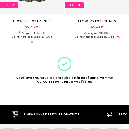
OFFRE
OFFRE
FLOWERS FOR FRIENDS
FLOWERS FOR FRIENDS
59,60 €
49,41 €
À l'origine : 189,00 €
À l'origine : 139,00 €
Dernier prix le plus bas :
54,90 €
Dernier prix le plus bas :
51,92 €
-4%
Vous avez vu tous les produits de la catégorie Femme
qui correspondent à vos filtres
LIVRAISON* ET RETOURS GRATUITS
RETOU