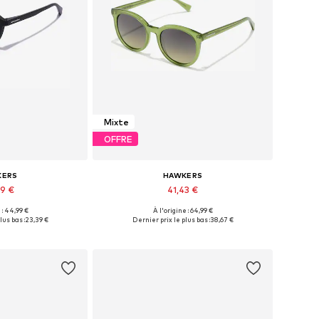
Mixte
OFFRE
KERS
HAWKERS
99 €
41,43 €
+
2
 : 44,99 €
À l'origine : 64,99 €
ibles: Onesize
Tailles disponibles: Onesize
lus bas :
23,39 €
Dernier prix le plus bas :
38,67 €
au panier
Ajouter au panier