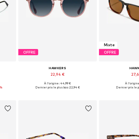
Mixte
OFFRE
OFFRE
HAWKERS
HAW
22,94 €
27,
À l'origine : 44,99 €
À l'origine
Tailles disponibles: Onesize
Tailles dispon
6%
Dernier prix le plus bas :
22,94 €
Dernier prix le p
Ajouter au panier
Ajouter 