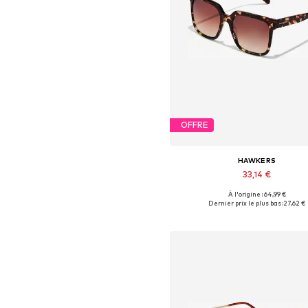
OFFRE
HAWKERS
33,14 €
À l'origine : 64,99 €
Tailles disponibles: Onesize
Dernier prix le plus bas :
27,62 €
Ajouter au panier