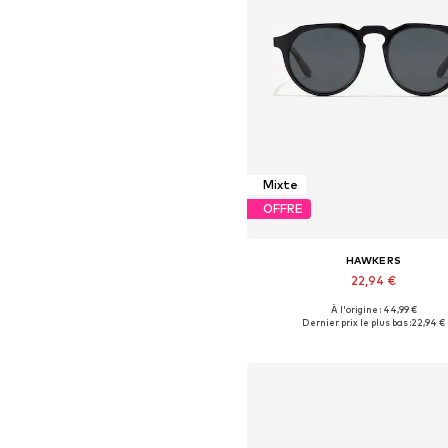
Mixte
OFFRE
HAWKERS
22,94 €
À l'origine : 44,99 €
Tailles disponibles: Onesize
Dernier prix le plus bas :
22,94 €
Ajouter au panier