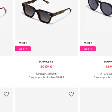
Mixte
Mixte
OFFRE
OFFRE
HAWKERS
HAW
30,59 €
26,
+
3
À l'origine : 59,99 €
À l'origine
Tailles disponibles: Onesize
Tailles dispon
Dernier prix le plus bas :
30,59 €
Dernier prix le p
Ajouter au panier
Ajouter 