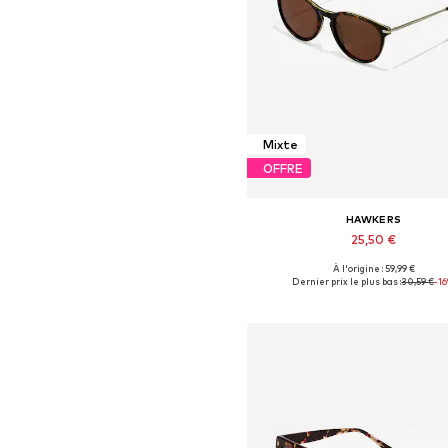
Mixte
OFFRE
HAWKERS
25,50 €
À l'origine : 59,99 €
Tailles disponibles: Onesize
Dernier prix le plus bas :
30,59 €
-1
Ajouter au panier