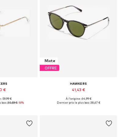
Mixte
OFFRE
KERS
HAWKERS
50 €
41,43 €
 : 59,99 €
À l'origine : 64,99 €
ibles: Onesize
Tailles disponibles: Onesize
 bas :
30,59 €
-16%
Dernier prix le plus bas :
38,67 €
au panier
Ajouter au panier