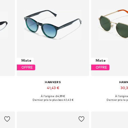
Mixte
Mixte
OFFRE
OFFRE
HAWKERS
HAW
41,43 €
30,
À l'origine : 64,99 €
À l'origine
Tailles disponibles: Onesize
Tailles dispon
Dernier prix le plus bas :
41,43 €
Dernier prix le p
Ajouter au panier
Ajouter 