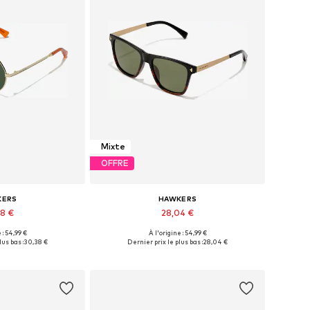
Mixte
OFFRE
KERS
HAWKERS
38 €
28,04 €
 : 54,99 €
À l'origine : 54,99 €
ibles: Onesize
Tailles disponibles: Onesize
lus bas :
30,38 €
Dernier prix le plus bas :
28,04 €
au panier
Ajouter au panier