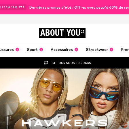
Dernières promos d'été : Offres avec jusqu'à 60% de re
3
J
14
H
19
M
15
S
ABOUT
YOU
ussures
Sport
Accessoires
Streetwear
Pre
RETOUR SOUS 30 JOURS