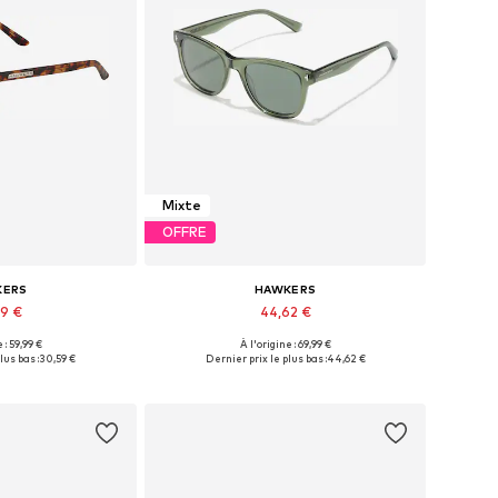
Mixte
OFFRE
KERS
HAWKERS
59 €
44,62 €
 : 59,99 €
À l'origine : 69,99 €
bles: One Size
Tailles disponibles: Onesize
lus bas :
30,59 €
Dernier prix le plus bas :
44,62 €
au panier
Ajouter au panier