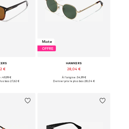
Mixte
OFFRE
KERS
HAWKERS
62 €
28,04 €
 : 49,99 €
À l'origine : 54,99 €
ibles: Onesize
Tailles disponibles: Onesize
lus bas :
27,62 €
Dernier prix le plus bas :
28,04 €
au panier
Ajouter au panier