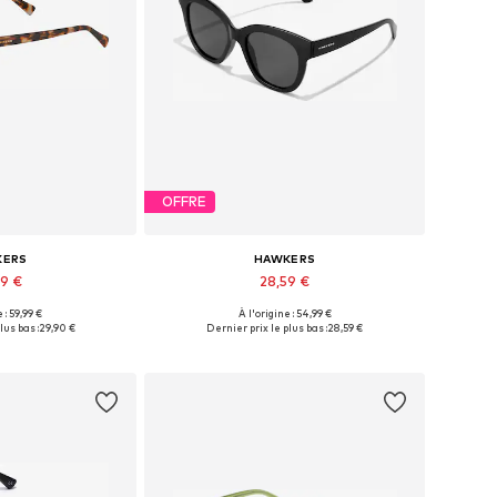
OFFRE
KERS
HAWKERS
59 €
28,59 €
 : 59,99 €
À l'origine : 54,99 €
bles: One Size
Tailles disponibles: Onesize
lus bas :
29,90 €
Dernier prix le plus bas :
28,59 €
au panier
Ajouter au panier