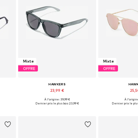
Mixte
Mixte
OFFRE
OFFRE
HAWKERS
HAW
23,99 €
25,
À l'origine : 39,99 €
À l'origine
Tailles disponibles: Onesize
Tailles dispon
Dernier prix le plus bas :
23,99 €
Dernier prix le plus
Ajouter au panier
Ajouter 