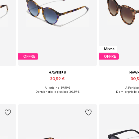
Mixte
OFFRE
OFFRE
HAWKERS
HAW
30,59 €
30,
À l'origine : 59,99 €
À l'origine
Tailles disponibles: Onesize
Tailles disponi
Dernier prix le plus bas :
30,59 €
Dernier prix le p
Ajouter au panier
Ajouter 