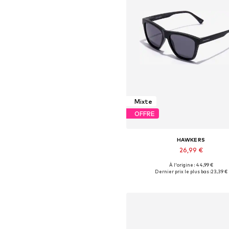
Mixte
OFFRE
HAWKERS
26,99 €
+
2
À l'origine : 44,99 €
Tailles disponibles: Onesize
Dernier prix le plus bas :
23,39 €
Ajouter au panier