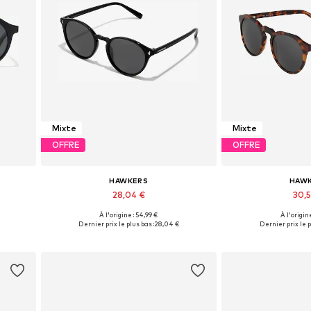
Mixte
Mixte
OFFRE
OFFRE
HAWKERS
HAW
28,04 €
30,
À l'origine : 54,99 €
À l'origine
Tailles disponibles: Onesize
Tailles disponi
Dernier prix le plus bas :
28,04 €
Dernier prix le p
Ajouter au panier
Ajouter 