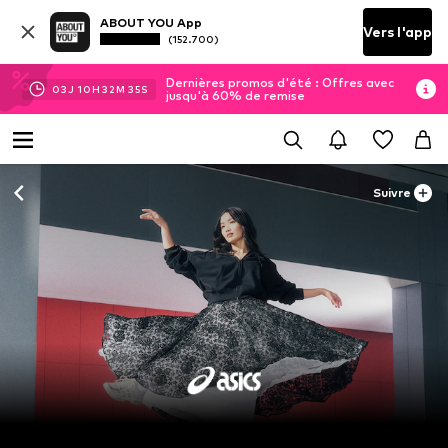
ABOUT YOU App
Vers l'app
(152.700)
Dernières promos d'été : Offres avec
03
J
10
H
32
M
34
S
jusqu'à 60% de remise
Suivre