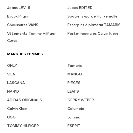
Jeans LEVI'S
Jupes EDITED
Bijoux Pilgrim
Soutiens-gorge Hunkemöller
Chaussures VANS
Escarpins à plateau TAMARIS
Vêtements Tommy Hilfiger
Porte-monnaies Calvin Klein
Curve
MARQUES FEMMES
ONLY
Tamaris
VILA
MANGO
LASCANA
PIECES
NA-KD
LEVI'S
ADIDAS ORIGINALS
GERRY WEBER
Calvin Klein
Columbia
UGG
comma
TOMMY HILFIGER
ESPRIT