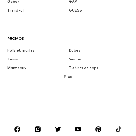
Gabor
GAP
Trendyol
GUESS
PROMOS
Pulls et mailles
Robes
Jeans
Vestes
Manteaux
T-shirts et tops
Plus
Pantalons
Lingerie
Jupes
Blouses et tuniques
Sweats
Blazers
Maillots de bain
Combinaisons et salopettes
Grandes tailles
Maternité
Chaussures
Sport
Accessoires
Premium