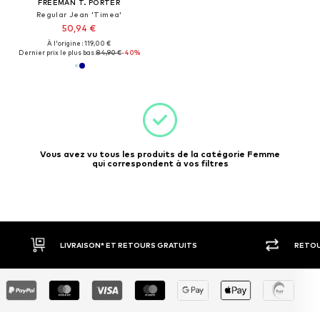
FREEMAN T. PORTER
Regular Jean 'Timea'
50,94 €
À l'origine : 119,00 €
Dernier prix le plus bas :
84,90 €
-40%
Vous avez vu tous les produits de la catégorie Femme
qui correspondent à vos filtres
ITS
RETOUR SOUS 30 JOURS
LA