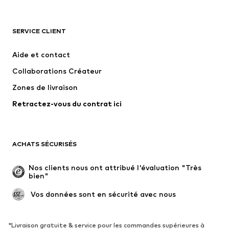
VÊTEMENTS
SERVICE CLIENT
Nouveautés
Tendance
Robes
Jeans
Aide et contact
T-shirts et tops
Pantalons
Collaborations Créateur
Vestes
Pulls et mailles
Zones de livraison
Lingerie
Blouses et tuniques
Retractez-vous du contrat ici
Manteaux
Jupes
Maillots de bain
Sweats
Blazers
Combinaisons et salopettes
ACHATS SÉCURISÉS
Grandes tailles
Maternité
Occasions spéciales
Exclusif
Nos clients nous ont attribué l'évaluation "Très 
bien"
Remise à neuf
 Vos données sont en sécurité avec nous
CHAUSSURES
Nouveautés
Tendance
*Livraison gratuite & service pour les commandes supérieures à