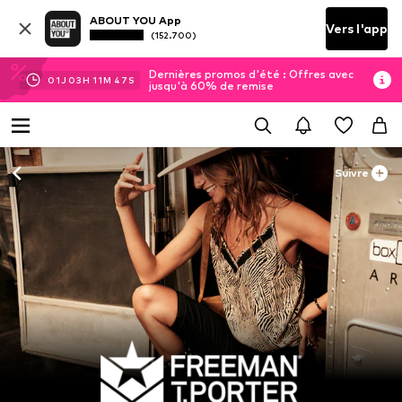
ABOUT YOU App
Vers l'app
(152.700)
Dernières promos d'été : Offres avec
01
J
03
H
11
M
46
S
jusqu'à 60% de remise
Suivre