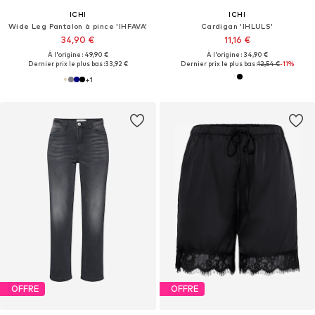
ICHI
ICHI
Wide Leg Pantalon à pince 'IHFAVA'
Cardigan 'IHLULS'
34,90 €
11,16 €
À l'origine : 49,90 €
À l'origine : 34,90 €
Dernier prix le plus bas :
33,92 €
Dernier prix le plus bas :
12,54 €
-11%
+
1
OFFRE
OFFRE