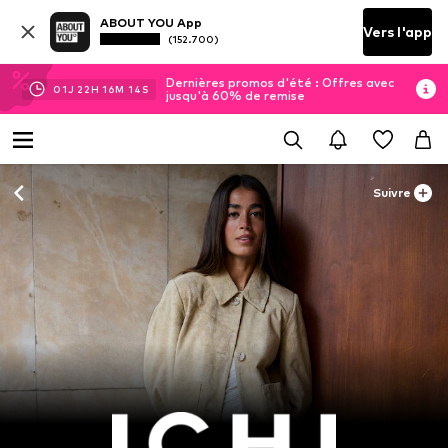
ABOUT YOU App
Vers l'app
(152.700)
Dernières promos d'été : Offres avec
01
J
22
H
16
M
12
S
jusqu'à 60% de remise
Suivre