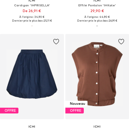
ICHI
ICHI
Cardigan 'IHPRISELLA'
Effilé Pantalon 'IHKate'
De 26,91 €
29,90 €
À l'origine : 34,90 €
À l'origine : 44,90 €
Dernier prix le plus bas :
25,11 €
Dernier prix le plus bas :
26,91 €
Nouveau
OFFRE
OFFRE
ICHI
ICHI