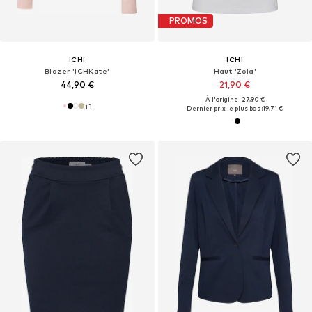
PROMOS
ICHI
ICHI
Blazer 'ICHKate'
Haut 'Zola'
44,90 €
21,90 €
À l'origine : 27,90 €
+
1
Dernier prix le plus bas :
19,71 €