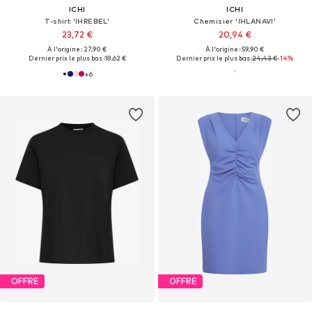
ICHI
ICHI
T-shirt 'IHREBEL'
Chemisier 'IHLANAVI'
23,72 €
20,94 €
À l'origine : 27,90 €
À l'origine : 59,90 €
Dernier prix le plus bas :
18,62 €
Dernier prix le plus bas :
24,43 €
-14%
+
6
OFFRE
OFFRE