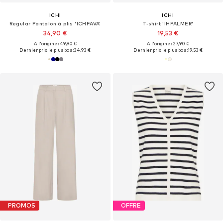
ICHI
ICHI
Regular Pantalon à plis 'ICHFAVA'
T-shirt 'IHPALMER'
34,90 €
19,53 €
À l'origine : 49,90 €
À l'origine : 27,90 €
Dernier prix le plus bas :
34,93 €
Dernier prix le plus bas :
19,53 €
PROMOS
OFFRE