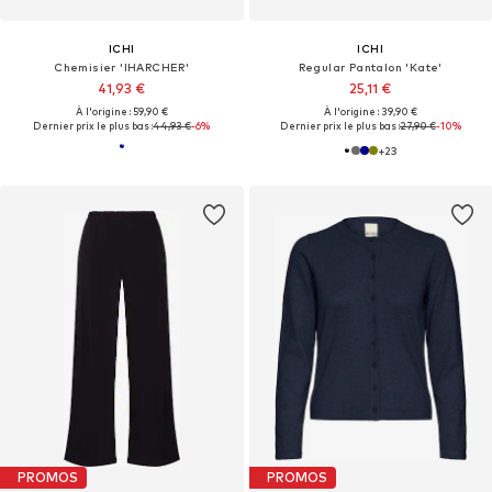
ICHI
ICHI
Chemisier 'IHARCHER'
Regular Pantalon 'Kate'
41,93 €
25,11 €
À l'origine : 59,90 €
À l'origine : 39,90 €
Dernier prix le plus bas :
44,93 €
-6%
Dernier prix le plus bas :
27,90 €
-10%
+
23
PROMOS
PROMOS