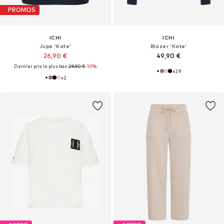
PROMOS
ICHI
ICHI
Jupe 'Kate'
Blazer 'Kate'
26,90 €
49,90 €
Dernier prix le plus bas :
29,90 €
-10%
+
29
+
2