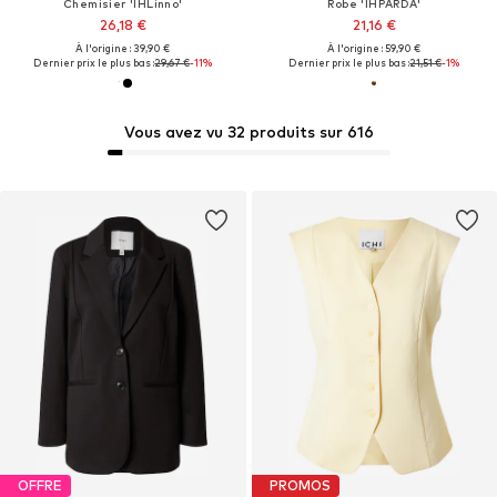
Chemisier 'IHLinno'
Robe 'IHPARDA'
26,18 €
21,16 €
À l'origine : 39,90 €
À l'origine : 59,90 €
Dernier prix le plus bas :
29,67 €
-11%
Dernier prix le plus bas :
21,51 €
-1%
Vous avez vu 32 produits sur 616
OFFRE
PROMOS