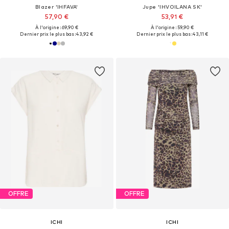
Blazer 'IHFAVA'
Jupe 'IHVOILANA SK'
57,90 €
53,91 €
À l'origine : 69,90 €
À l'origine : 59,90 €
Dernier prix le plus bas :
43,92 €
Dernier prix le plus bas :
43,11 €
OFFRE
OFFRE
ICHI
ICHI