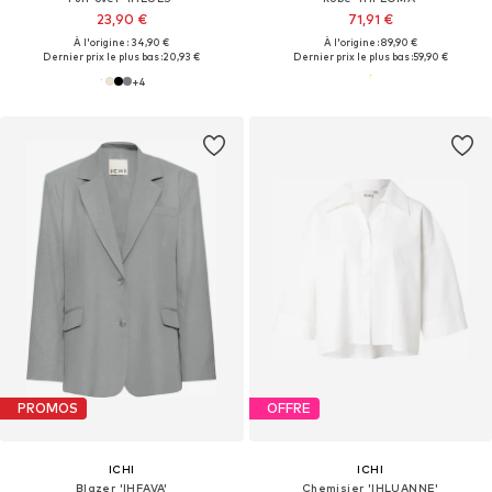
23,90 €
71,91 €
À l'origine : 34,90 €
À l'origine : 89,90 €
Dernier prix le plus bas :
20,93 €
Dernier prix le plus bas :
59,90 €
+
4
PROMOS
OFFRE
ICHI
ICHI
Blazer 'IHFAVA'
Chemisier 'IHLUANNE'