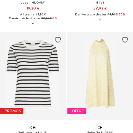
Jupe 'IHLOVIA'
Gilet
19,20 €
39,92 €
À l'origine : 49,90 €
Dernier prix le plus bas :
49,90 €
-20%
Dernier prix le plus bas :
20,94 €
-8%
PROMOS
OFFRE
ICHI
ICHI
Pull-over 'IHLULS'
Robe 'IHFLOMA'