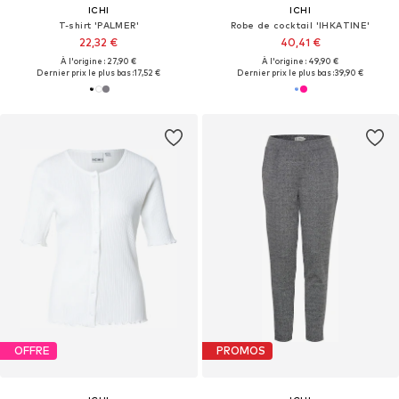
ICHI
ICHI
T-shirt 'PALMER'
Robe de cocktail 'IHKATINE'
22,32 €
40,41 €
À l'origine : 27,90 €
À l'origine : 49,90 €
Dernier prix le plus bas :
17,52 €
Dernier prix le plus bas :
39,90 €
OFFRE
PROMOS