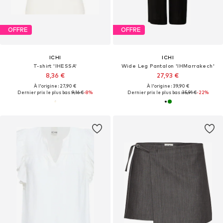
OFFRE
OFFRE
ICHI
ICHI
T-shirt 'IHESSA'
Wide Leg Pantalon 'IHMarrakech'
8,36 €
27,93 €
À l'origine : 27,90 €
À l'origine : 39,90 €
Dernier prix le plus bas :
9,16 €
-8%
Dernier prix le plus bas :
35,91 €
-22%