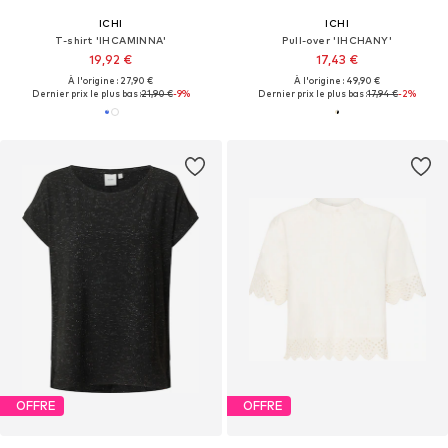
ICHI
ICHI
T-shirt 'IHCAMINNA'
Pull-over 'IHCHANY'
19,92 €
17,43 €
À l'origine : 27,90 €
À l'origine : 49,90 €
Dernier prix le plus bas :
21,90 €
-9%
Dernier prix le plus bas :
17,94 €
-2%
OFFRE
OFFRE