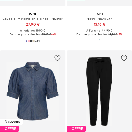
ICHI
ICHI
Coupe slim Pantalon à pince 'IHKate'
Haut 'IHBARCY'
27,90 €
13,16 €
À l'origine : 39,90 €
À l'origine : 44,90 €
Dernier prix le plus bas :
29,67 €
-6%
Dernier prix le plus bas :
13,96 €
-5%
+
13
Nouveau
OFFRE
OFFRE