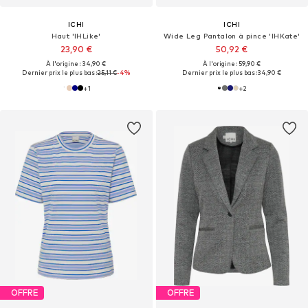
ICHI
ICHI
Haut 'IHLike'
Wide Leg Pantalon à pince 'IHKate'
23,90 €
50,92 €
À l'origine : 34,90 €
À l'origine : 59,90 €
Dernier prix le plus bas :
25,11 €
-4%
Dernier prix le plus bas :
34,90 €
+
1
+
2
OFFRE
OFFRE