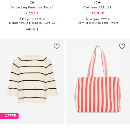
ICHI
ICHI
Wide Leg Pantalon 'Kate'
Ceinture 'IAELLIS'
29,67 €
17,90 €
À l'origine : 44,90 €
À l'origine : 19,90 €
Dernier prix le plus bas :
31,43 €
-5%
Dernier prix le plus bas :
17,90 €
+
5
OFFRE