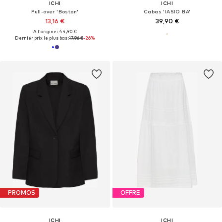
ICHI
ICHI
Pull-over 'Boston'
Cabas 'IASIO BA'
13,16 €
39,90 €
À l'origine : 44,90 €
Dernier prix le plus bas :
17,96 €
-26%
PROMOS
OFFRE
ICHI
ICHI