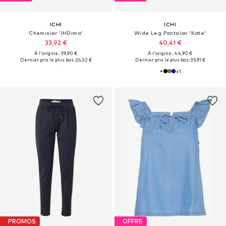
ICHI
ICHI
Chemisier 'IHDima'
Wide Leg Pantalon 'Kate'
33,92 €
40,41 €
À l'origine : 39,90 €
À l'origine : 44,90 €
Dernier prix le plus bas :
26,32 €
Dernier prix le plus bas :
35,91 €
+
1
PROMOS
OFFRE