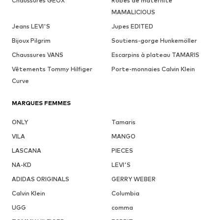
Chaussures GEOX
Robes de maternité
MAMALICIOUS
Jeans LEVI'S
Jupes EDITED
Bijoux Pilgrim
Soutiens-gorge Hunkemöller
Chaussures VANS
Escarpins à plateau TAMARIS
Vêtements Tommy Hilfiger
Porte-monnaies Calvin Klein
Curve
MARQUES FEMMES
ONLY
Tamaris
VILA
MANGO
LASCANA
PIECES
NA-KD
LEVI'S
ADIDAS ORIGINALS
GERRY WEBER
Calvin Klein
Columbia
UGG
comma