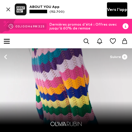
ABOUT YOU App
Vers l'app
(152.700)
Dernières promos d'été : Offres avec
03
J
00
H
49
M
31
S
jusqu'à 60% de remise
Suivre