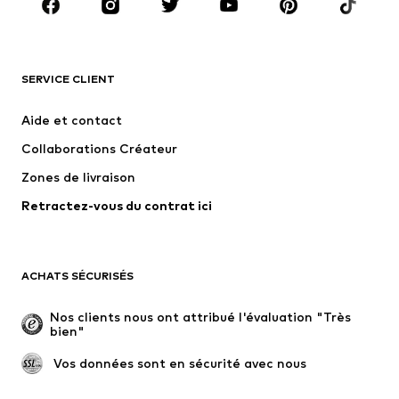
Accessoires
Premium
VÊTEMENTS
SERVICE CLIENT
Nouveautés
Tendance
Robes
Jeans
Aide et contact
T-shirts et tops
Pantalons
Collaborations Créateur
Vestes
Pulls et mailles
Zones de livraison
Lingerie
Blouses et tuniques
Retractez-vous du contrat ici
Manteaux
Jupes
Maillots de bain
Sweats
Blazers
Combinaisons et salopettes
ACHATS SÉCURISÉS
Grandes tailles
Maternité
Occasions spéciales
Exclusif
Nos clients nous ont attribué l'évaluation "Très 
bien"
Remise à neuf
 Vos données sont en sécurité avec nous
CHAUSSURES