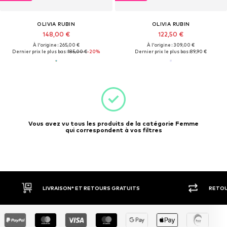
OLIVIA RUBIN
OLIVIA RUBIN
148,00 €
122,50 €
À l'origine : 265,00 €
À l'origine : 309,00 €
Dernier prix le plus bas :
185,00 €
-20%
Dernier prix le plus bas :
89,90 €
Vous avez vu tous les produits de la catégorie Femme
qui correspondent à vos filtres
LIVRAISON* ET RETOURS GRATUITS
RETOU