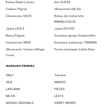
Robes Ralph Lauren
Sac GUESS
Colliers Pilgrim
Vêtements NA-KD
Chaussures GEOX
Robes de maternité
MAMALICIOUS
Jeans LEVI'S
Jupes EDITED
Bijoux Pilgrim
Soutiens-gorge Hunkemöller
Chaussures VANS
Escarpins à plateau TAMARIS
Vêtements Tommy Hilfiger
Porte-monnaies Calvin Klein
Curve
MARQUES FEMMES
ONLY
Tamaris
VILA
MANGO
LASCANA
PIECES
NA-KD
LEVI'S
ADIDAS ORIGINALS
GERRY WEBER