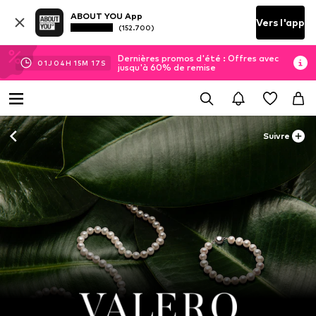
ABOUT YOU App
Vers l'app
(152.700)
Dernières promos d'été : Offres avec
01
J
04
H
15
M
17
S
jusqu'à 60% de remise
Suivre