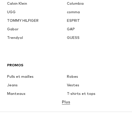
Calvin Klein
Columbia
UGG
comma
TOMMY HILFIGER
ESPRIT
Gabor
GAP
Trendyol
GUESS
PROMOS
Pulls et mailles
Robes
Jeans
Vestes
Manteaux
T-shirts et tops
Plus
Pantalons
Lingerie
Jupes
Blouses et tuniques
Sweats
Blazers
Maillots de bain
Combinaisons et salopettes