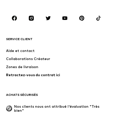
Grandes tailles
Maternité
Chaussures
Sport
Accessoires
Premium
VÊTEMENTS
SERVICE CLIENT
Nouveautés
Tendance
Robes
Jeans
Aide et contact
T-shirts et tops
Pantalons
Collaborations Créateur
Vestes
Pulls et mailles
Zones de livraison
Lingerie
Blouses et tuniques
Retractez-vous du contrat ici
Manteaux
Jupes
Maillots de bain
Sweats
Blazers
Combinaisons et salopettes
ACHATS SÉCURISÉS
Grandes tailles
Maternité
Occasions spéciales
Exclusif
Nos clients nous ont attribué l'évaluation "Très 
bien"
Remise à neuf