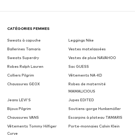
CATÉGORIES FEMMES
Sweats à capuche
Leggings Nike
Ballerines Tamaris
Vestes matelassées
Sweats Superdry
Vestes de pluie NAVAHOO
Robes Ralph Lauren
Sac GUESS
Colliers Pilgrim
Vêtements NA-KD
Chaussures GEOX
Robes de maternité
MAMALICIOUS
Jeans LEVI'S
Jupes EDITED
Bijoux Pilgrim
Soutiens-gorge Hunkemöller
Chaussures VANS
Escarpins à plateau TAMARIS
Vêtements Tommy Hilfiger
Porte-monnaies Calvin Klein
Curve