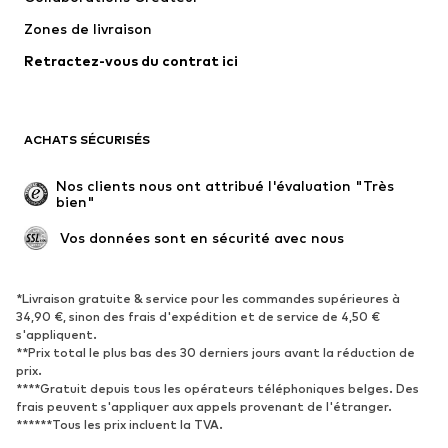
Vestes
Pulls et mailles
Zones de livraison
Lingerie
Blouses et tuniques
Retractez-vous du contrat ici
Manteaux
Jupes
Maillots de bain
Sweats
Blazers
Combinaisons et salopettes
ACHATS SÉCURISÉS
Grandes tailles
Maternité
Occasions spéciales
Exclusif
Nos clients nous ont attribué l'évaluation "Très 
bien"
Remise à neuf
 Vos données sont en sécurité avec nous
CHAUSSURES
Nouveautés
Tendance
*Livraison gratuite & service pour les commandes supérieures à
34,90 €, sinon des frais d'expédition et de service de 4,50 €
Baskets
Bottines
s'appliquent.
**Prix total le plus bas des 30 derniers jours avant la réduction de
Escarpins et talons hauts
Bottes
prix.
Sandales
Chaussures basses
****Gratuit depuis tous les opérateurs téléphoniques belges. Des
frais peuvent s'appliquer aux appels provenant de l'étranger.
Chaussures de sport
Ballerines
******Tous les prix incluent la TVA.
Mules
Chaussons