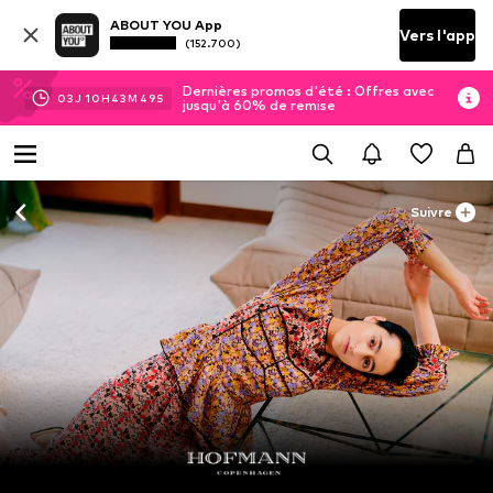
ABOUT YOU App
Vers l'app
(152.700)
Dernières promos d'été : Offres avec
03
J
10
H
43
M
49
S
jusqu'à 60% de remise
Suivre