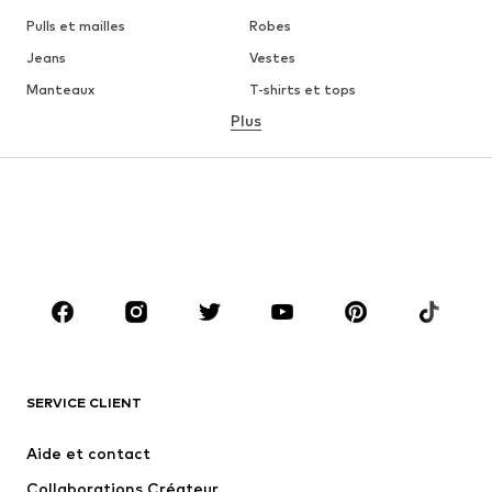
Pulls et mailles
Robes
Jeans
Vestes
Manteaux
T-shirts et tops
Plus
Pantalons
Lingerie
Jupes
Blouses et tuniques
Sweats
Blazers
Maillots de bain
Combinaisons et salopettes
Grandes tailles
Maternité
Chaussures
Sport
Accessoires
Premium
VÊTEMENTS
SERVICE CLIENT
Nouveautés
Tendance
Robes
Jeans
Aide et contact
T-shirts et tops
Pantalons
Collaborations Créateur