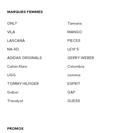
MARQUES FEMMES
ONLY
Tamaris
VILA
MANGO
LASCANA
PIECES
NA-KD
LEVI'S
ADIDAS ORIGINALS
GERRY WEBER
Calvin Klein
Columbia
UGG
comma
TOMMY HILFIGER
ESPRIT
Gabor
GAP
Trendyol
GUESS
PROMOS