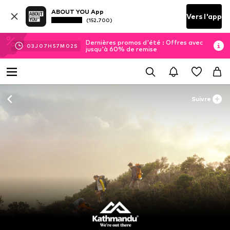
ABOUT YOU App
Vers l'app
(152.700)
Dernières promos d'été : Offres avec
03
J
07
H
57
M
02
S
jusqu'à 60% de remise
Suivre