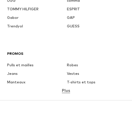
UGG
comma
TOMMY HILFIGER
ESPRIT
Gabor
GAP
Trendyol
GUESS
PROMOS
Pulls et mailles
Robes
Jeans
Vestes
Manteaux
T-shirts et tops
Plus
Pantalons
Lingerie
Jupes
Blouses et tuniques
Sweats
Blazers
Maillots de bain
Combinaisons et salopettes
Grandes tailles
Maternité