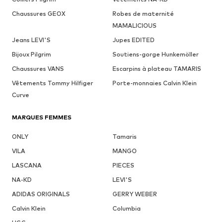
Chaussures GEOX
Robes de maternité
MAMALICIOUS
Jeans LEVI'S
Jupes EDITED
Bijoux Pilgrim
Soutiens-gorge Hunkemöller
Chaussures VANS
Escarpins à plateau TAMARIS
Vêtements Tommy Hilfiger
Porte-monnaies Calvin Klein
Curve
MARQUES FEMMES
ONLY
Tamaris
VILA
MANGO
LASCANA
PIECES
NA-KD
LEVI'S
ADIDAS ORIGINALS
GERRY WEBER
Calvin Klein
Columbia