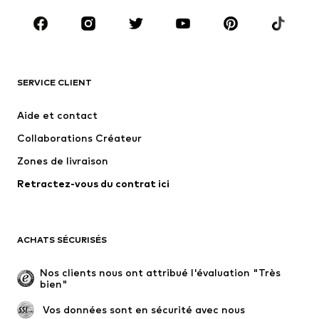
Chaussures
Sport
Accessoires
Premium
VÊTEMENTS
SERVICE CLIENT
Nouveautés
Tendance
Robes
Jeans
Aide et contact
T-shirts et tops
Pantalons
Collaborations Créateur
Vestes
Pulls et mailles
Zones de livraison
Lingerie
Blouses et tuniques
Retractez-vous du contrat ici
Manteaux
Jupes
Maillots de bain
Sweats
Blazers
Combinaisons et salopettes
ACHATS SÉCURISÉS
Grandes tailles
Maternité
Occasions spéciales
Exclusif
Nos clients nous ont attribué l'évaluation "Très 
bien"
Remise à neuf
 Vos données sont en sécurité avec nous