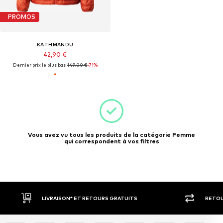
PROMOS
KATHMANDU
42,90 €
Dernier prix le plus bas :
149,00 €
-71%
Vous avez vu tous les produits de la catégorie Femme
qui correspondent à vos filtres
LIVRAISON* ET RETOURS GRATUITS
RETOU