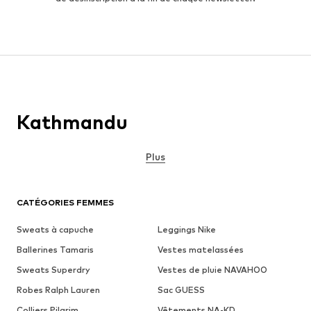
Kathmandu
Plus
CATÉGORIES FEMMES
Sweats à capuche
Leggings Nike
Ballerines Tamaris
Vestes matelassées
Sweats Superdry
Vestes de pluie NAVAHOO
Robes Ralph Lauren
Sac GUESS
Colliers Pilgrim
Vêtements NA-KD