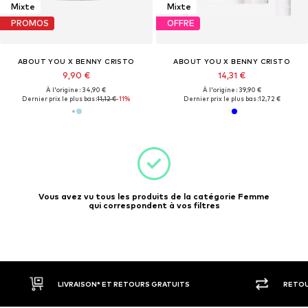
Mixte
Mixte
PROMOS
OFFRE
ABOUT YOU X BENNY CRISTO
ABOUT YOU X BENNY CRISTO
9,90 €
14,31 €
À l'origine : 34,90 €
À l'origine : 39,90 €
Dernier prix le plus bas :
11,12 €
-11%
Dernier prix le plus bas :
12,72 €
Vous avez vu tous les produits de la catégorie Femme
qui correspondent à vos filtres
LIVRAISON* ET RETOURS GRATUITS
RETOU