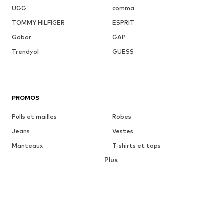
UGG
comma
TOMMY HILFIGER
ESPRIT
Gabor
GAP
Trendyol
GUESS
PROMOS
Pulls et mailles
Robes
Jeans
Vestes
Manteaux
T-shirts et tops
Plus
Pantalons
Lingerie
Jupes
Blouses et tuniques
Sweats
Blazers
Maillots de bain
Combinaisons et salopettes
Grandes tailles
Maternité