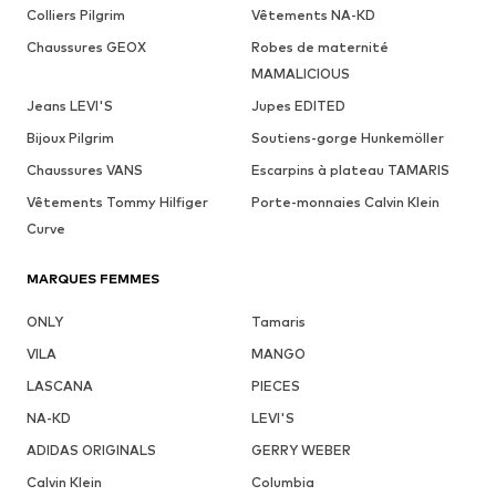
Colliers Pilgrim
Vêtements NA-KD
Chaussures GEOX
Robes de maternité
MAMALICIOUS
Jeans LEVI'S
Jupes EDITED
Bijoux Pilgrim
Soutiens-gorge Hunkemöller
Chaussures VANS
Escarpins à plateau TAMARIS
Vêtements Tommy Hilfiger
Porte-monnaies Calvin Klein
Curve
MARQUES FEMMES
ONLY
Tamaris
VILA
MANGO
LASCANA
PIECES
NA-KD
LEVI'S
ADIDAS ORIGINALS
GERRY WEBER
Calvin Klein
Columbia