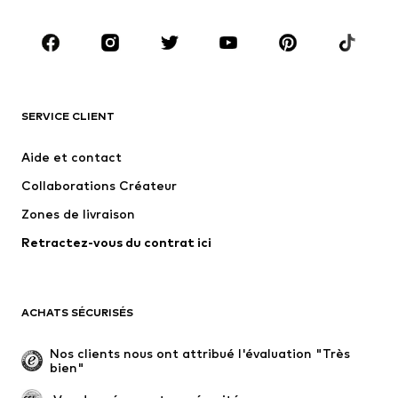
Chaussures
Sport
Accessoires
Premium
VÊTEMENTS
SERVICE CLIENT
Nouveautés
Tendance
Robes
Jeans
Aide et contact
T-shirts et tops
Pantalons
Collaborations Créateur
Vestes
Pulls et mailles
Zones de livraison
Lingerie
Blouses et tuniques
Retractez-vous du contrat ici
Manteaux
Jupes
Maillots de bain
Sweats
Blazers
Combinaisons et salopettes
ACHATS SÉCURISÉS
Grandes tailles
Maternité
Occasions spéciales
Exclusif
Nos clients nous ont attribué l'évaluation "Très 
bien"
Remise à neuf