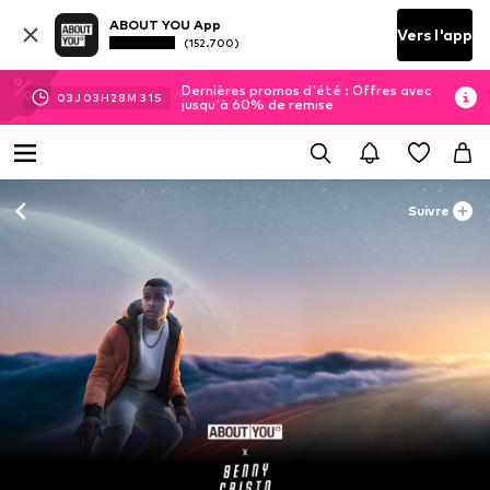
ABOUT YOU App
Vers l'app
(152.700)
Dernières promos d'été : Offres avec
03
J
03
H
28
M
31
S
jusqu'à 60% de remise
Suivre