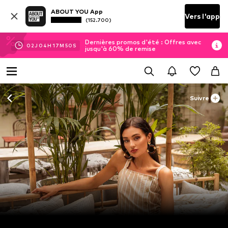
ABOUT YOU App
Vers l'app
(152.700)
Dernières promos d'été : Offres avec
02
J
04
H
17
M
49
S
jusqu'à 60% de remise
Suivre