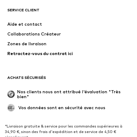
SERVICE CLIENT
Nouveautés
Tendance
Robes
Jeans
Aide et contact
T-shirts et tops
Pantalons
Collaborations Créateur
Vestes
Pulls et mailles
Zones de livraison
Lingerie
Blouses et tuniques
Retractez-vous du contrat ici
Manteaux
Jupes
Maillots de bain
Sweats
Blazers
Combinaisons et salopettes
ACHATS SÉCURISÉS
Grandes tailles
Maternité
Occasions spéciales
Exclusif
Nos clients nous ont attribué l'évaluation "Très 
bien"
Remise à neuf
 Vos données sont en sécurité avec nous
CHAUSSURES
Nouveautés
Tendance
*Livraison gratuite & service pour les commandes supérieures à
34,90 €, sinon des frais d'expédition et de service de 4,50 €
Baskets
Bottines