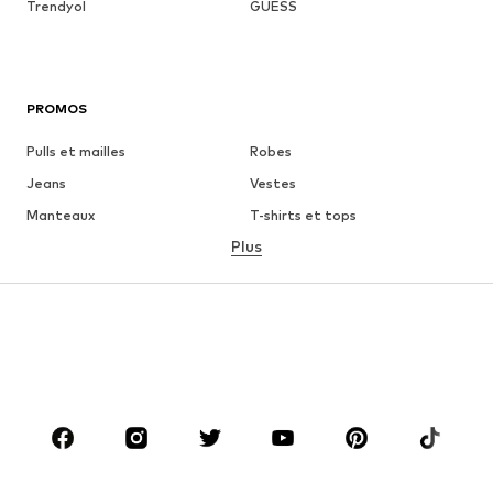
Trendyol
GUESS
PROMOS
Pulls et mailles
Robes
Jeans
Vestes
Manteaux
T-shirts et tops
Plus
Pantalons
Lingerie
Jupes
Blouses et tuniques
Sweats
Blazers
Maillots de bain
Combinaisons et salopettes
Grandes tailles
Maternité
Chaussures
Sport
Accessoires
Premium
VÊTEMENTS