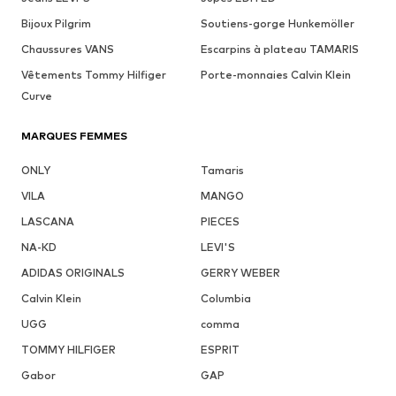
Bijoux Pilgrim
Soutiens-gorge Hunkemöller
Chaussures VANS
Escarpins à plateau TAMARIS
Vêtements Tommy Hilfiger
Porte-monnaies Calvin Klein
Curve
MARQUES FEMMES
ONLY
Tamaris
VILA
MANGO
LASCANA
PIECES
NA-KD
LEVI'S
ADIDAS ORIGINALS
GERRY WEBER
Calvin Klein
Columbia
UGG
comma
TOMMY HILFIGER
ESPRIT
Gabor
GAP