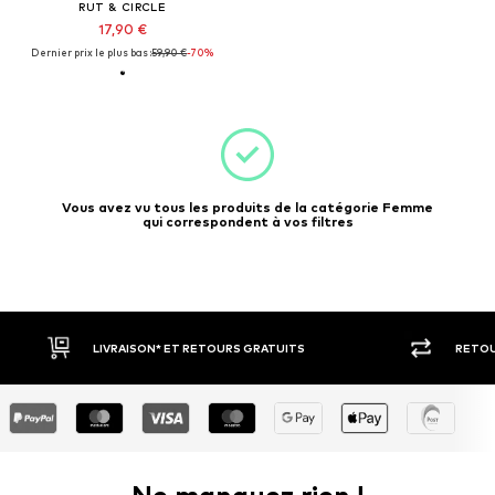
RUT & CIRCLE
17,90 €
Dernier prix le plus bas :
59,90 €
-70%
Vous avez vu tous les produits de la catégorie Femme
qui correspondent à vos filtres
LIVRAISON* ET RETOURS GRATUITS
RETOU