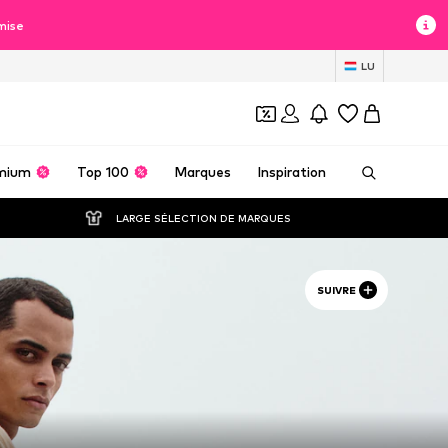
mise
LU
mium
Top 100
Marques
Inspiration
LARGE SÉLECTION DE MARQUES
SUIVRE