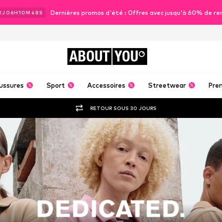
Dernières promos d'été : Offres avec jusqu'à 60% de re
2
J
06
H
10
M
48
S
ABOUT
YOU
ussures
Sport
Accessoires
Streetwear
Pre
RETOUR SOUS 30 JOURS