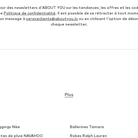
voir des newsletters d'ABOUT YOU sur les tendances, les offres et les co
re
Politique de confidentialité
. Il est possible de se rétracter à tout mom
 un message à
serviceclients@aboutyou.lu
ou en utilisant l'option de désin
chaque newsletter.
Plus
ggings Nike
Ballerines Tamaris
stes de pluie NAVAHOO
Robes Ralph Lauren