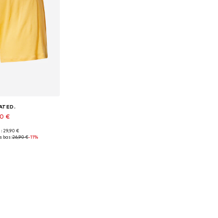
ATED.
90 €
 : 29,90 €
ibles: 36, 38
 bas :
26,90 €
-11%
au panier