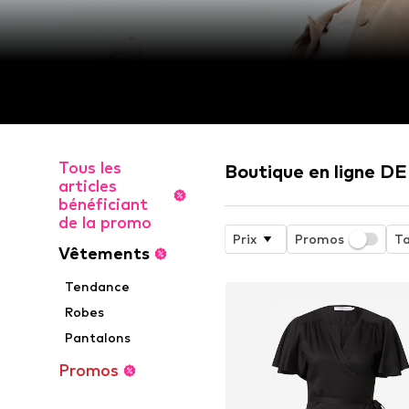
Tous les
Boutique en ligne 
articles
bénéficiant
de la promo
Prix
Promos
Ta
Vêtements
Tendance
Robes
Pantalons
Promos