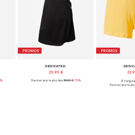
PROMOS
PROMOS
DEDICATED.
DEDIC
29,90 €
23,
0%
Dernier prix le plus bas :
99,90 €
-70%
À l'origine
Tailles disponibles: 34, 36
Tailles dispon
Dernier prix le plus
Ajouter au panier
Ajouter 