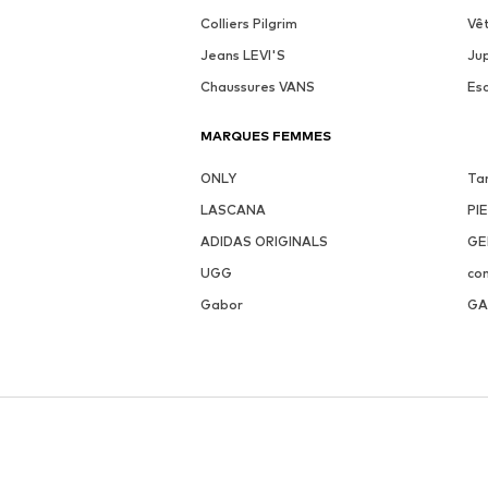
Colliers Pilgrim
Vê
Jeans LEVI'S
Ju
Chaussures VANS
Es
MARQUES FEMMES
ONLY
Ta
LASCANA
PI
ADIDAS ORIGINALS
GE
UGG
co
Gabor
GA