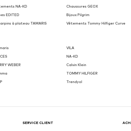
tements NA-KD
Chaussures GEOX
pes EDITED
Bijoux Pilgrim
carpins à plateau TAMARIS
Vêtements Tommy Hilfiger Curve
maris
VILA
ECES
NA-KD
RRY WEBER
Calvin Klein
mma
TOMMY HILFIGER
P
Trendyol
SERVICE CLIENT
ACH