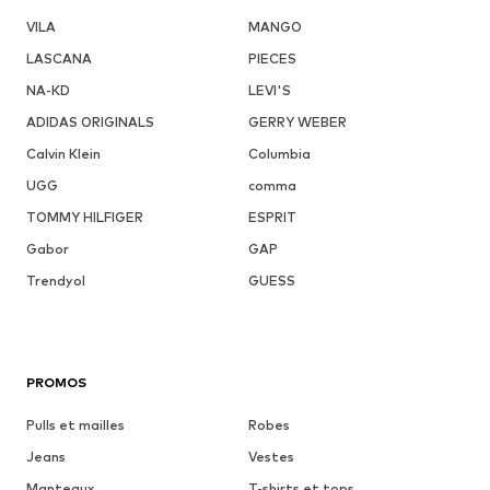
VILA
MANGO
LASCANA
PIECES
NA-KD
LEVI'S
ADIDAS ORIGINALS
GERRY WEBER
Calvin Klein
Columbia
UGG
comma
TOMMY HILFIGER
ESPRIT
Gabor
GAP
Trendyol
GUESS
PROMOS
Pulls et mailles
Robes
Jeans
Vestes
Manteaux
T-shirts et tops