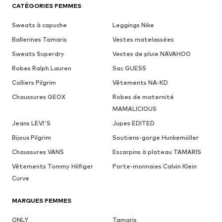
CATÉGORIES FEMMES
Sweats à capuche
Leggings Nike
Ballerines Tamaris
Vestes matelassées
Sweats Superdry
Vestes de pluie NAVAHOO
Robes Ralph Lauren
Sac GUESS
Colliers Pilgrim
Vêtements NA-KD
Chaussures GEOX
Robes de maternité
MAMALICIOUS
Jeans LEVI'S
Jupes EDITED
Bijoux Pilgrim
Soutiens-gorge Hunkemöller
Chaussures VANS
Escarpins à plateau TAMARIS
Vêtements Tommy Hilfiger
Porte-monnaies Calvin Klein
Curve
MARQUES FEMMES
ONLY
Tamaris