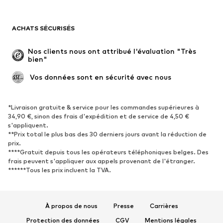
Maillots de bain
Sweats
Blazers
Combinaisons et salopettes
ACHATS SÉCURISÉS
Grandes tailles
Maternité
Occasions spéciales
Exclusif
Nos clients nous ont attribué l'évaluation "Très 
bien"
Remise à neuf
 Vos données sont en sécurité avec nous
CHAUSSURES
Nouveautés
Tendance
*Livraison gratuite & service pour les commandes supérieures à
34,90 €, sinon des frais d'expédition et de service de 4,50 €
Baskets
Bottines
s'appliquent.
**Prix total le plus bas des 30 derniers jours avant la réduction de
Escarpins et talons hauts
Bottes
prix.
Sandales
Chaussures basses
****Gratuit depuis tous les opérateurs téléphoniques belges. Des
frais peuvent s'appliquer aux appels provenant de l'étranger.
Chaussures de sport
Ballerines
******Tous les prix incluent la TVA.
Mules
Chaussons
Chaussures aquatiques
Exclusif
À propos de nous
Presse
Carrières
SPORT
Protection des données
CGV
Mentions légales