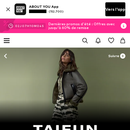
ABOUT YOU App
Vers l'app
(152.700)
Dernières promos d'été : Offres avec
02
J
07
H
10
M
03
S
jusqu'à 60% de remise
Suivre