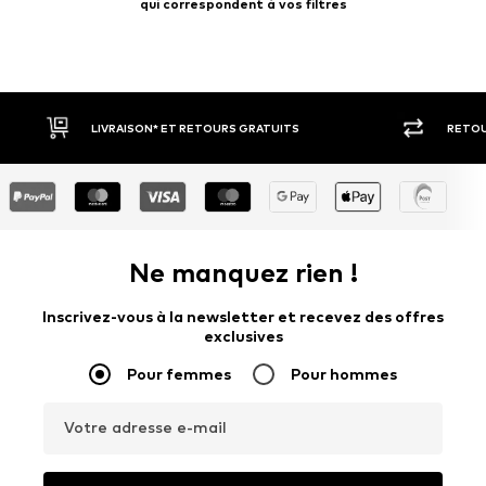
qui correspondent à vos filtres
RETOUR SOUS 30 JOURS
LARGE SÉ
Ne manquez rien !
Inscrivez-vous à la newsletter et recevez des offres
exclusives
Pour femmes
Pour hommes
Votre adresse e-mail