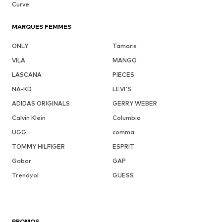
Curve
MARQUES FEMMES
ONLY
Tamaris
VILA
MANGO
LASCANA
PIECES
NA-KD
LEVI'S
ADIDAS ORIGINALS
GERRY WEBER
Calvin Klein
Columbia
UGG
comma
TOMMY HILFIGER
ESPRIT
Gabor
GAP
Trendyol
GUESS
PROMOS