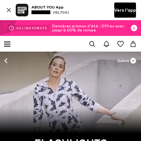
ABOUT YOU App
Vers l'app
(152.700)
Dernières promos d'été : Offres avec
02
J
18
H
57
M
37
S
jusqu'à 60% de remise
Suivre