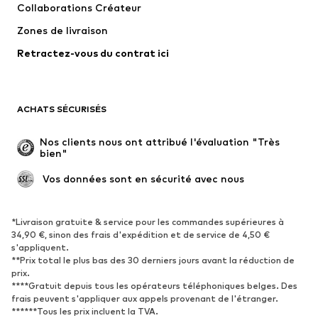
Collaborations Créateur
Vestes
Pulls et mailles
Zones de livraison
Lingerie
Blouses et tuniques
Retractez-vous du contrat ici
Manteaux
Jupes
Maillots de bain
Sweats
Blazers
Combinaisons et salopettes
ACHATS SÉCURISÉS
Grandes tailles
Maternité
Occasions spéciales
Exclusif
Nos clients nous ont attribué l'évaluation "Très 
bien"
Remise à neuf
 Vos données sont en sécurité avec nous
CHAUSSURES
Nouveautés
Tendance
*Livraison gratuite & service pour les commandes supérieures à
34,90 €, sinon des frais d'expédition et de service de 4,50 €
Baskets
Bottines
s'appliquent.
**Prix total le plus bas des 30 derniers jours avant la réduction de
Escarpins et talons hauts
Bottes
prix.
Sandales
Chaussures basses
****Gratuit depuis tous les opérateurs téléphoniques belges. Des
frais peuvent s'appliquer aux appels provenant de l'étranger.
Chaussures de sport
Ballerines
******Tous les prix incluent la TVA.