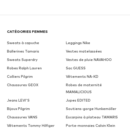
CATÉGORIES FEMMES
Sweats à capuche
Leggings Nike
Ballerines Tamaris
Vestes matelassées
Sweats Superdry
Vestes de pluie NAVAHOO
Robes Ralph Lauren
Sac GUESS
Colliers Pilgrim
Vêtements NA-KD
Chaussures GEOX
Robes de maternité
MAMALICIOUS
Jeans LEVI'S
Jupes EDITED
Bijoux Pilgrim
Soutiens-gorge Hunkemöller
Chaussures VANS
Escarpins à plateau TAMARIS
Vêtements Tommy Hilfiger
Porte-monnaies Calvin Klein