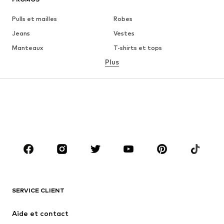
Pulls et mailles
Robes
Jeans
Vestes
Manteaux
T-shirts et tops
Plus
Pantalons
Lingerie
Jupes
Blouses et tuniques
Sweats
Blazers
Maillots de bain
Combinaisons et salopettes
Grandes tailles
Maternité
Chaussures
Sport
Accessoires
Premium
VÊTEMENTS
SERVICE CLIENT
Nouveautés
Tendance
Robes
Jeans
Aide et contact
T-shirts et tops
Pantalons