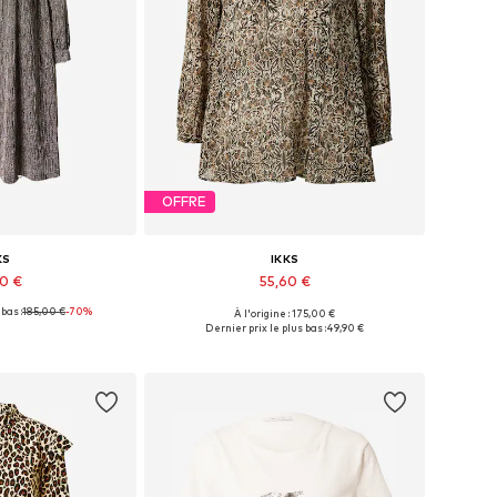
OFFRE
KS
IKKS
90 €
55,60 €
bas :
185,00 €
-70%
À l'origine : 175,00 €
onibles: 36
Tailles disponibles: XXS, S
Dernier prix le plus bas :
49,90 €
au panier
Ajouter au panier