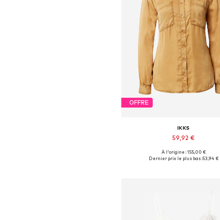
OFFRE
IKKS
59,92 €
À l'origine : 155,00 €
Tailles disponibles: S
Dernier prix le plus bas :
53,94 €
Ajouter au panier