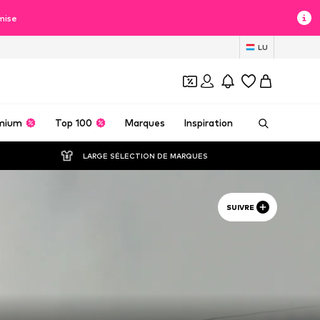
mise
LU
mium
Top 100
Marques
Inspiration
LARGE SÉLECTION DE MARQUES
SUIVRE