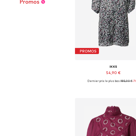
Promos
PROMOS
IKKS
54,90 €
Dernier prix le plus bas :
185,00 €
-7
Tailles disponibles: 32, 36, 38,
Ajouter au panier