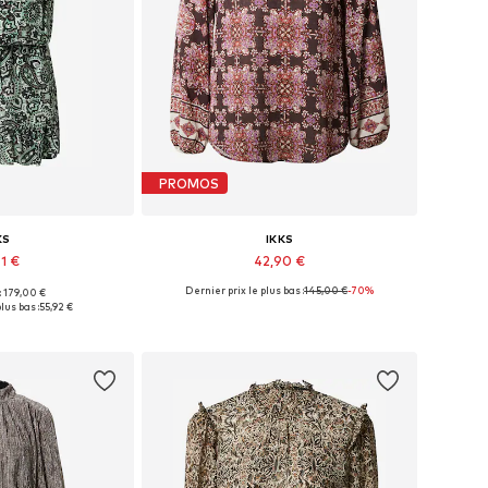
PROMOS
KS
IKKS
91 €
42,90 €
Dernier prix le plus bas :
145,00 €
-70%
 : 179,00 €
ibles: 34, 36
Tailles disponibles: XXS, XS
lus bas :
55,92 €
au panier
Ajouter au panier