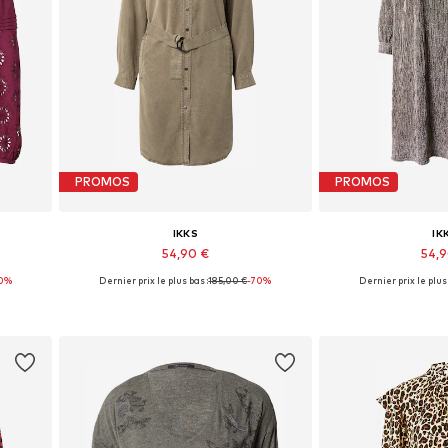
PROMOS
PROMOS
IKKS
IK
54,90 €
54,
0%
Dernier prix le plus bas :
185,00 €
-70%
Dernier prix le plus 
Tailles disponibles: 36
Tailles disp
Ajouter au panier
Ajouter 