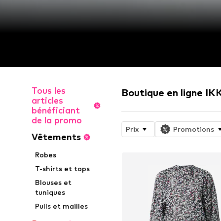
Tous les
Boutique en ligne IK
articles
bénéficiant
de la promo
Prix
Promotions
Vêtements
Robes
T-shirts et tops
Blouses et
tuniques
Pulls et mailles