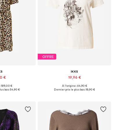
OFFRE
KS
IKKS
60 €
19,96 €
 : 189,00 €
À l'origine : 64,90 €
onibles: 32
Tailles disponibles: XS
lus bas :
54,90 €
Dernier prix le plus bas :
18,90 €
au panier
Ajouter au panier