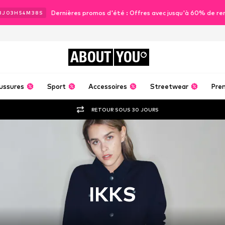
Dernières promos d'été : Offres avec jusqu'à 60% de re
3
J
03
H
54
M
37
S
ABOUT
YOU
ussures
Sport
Accessoires
Streetwear
Pre
RETOUR SOUS 30 JOURS
IKKS