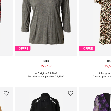
OFFRE
OFFRE
IKKS
IK
25,96 €
75,
À l'origine : 84,90 €
À l'origine
Tailles disponibles: S
Tailles disp
Dernier prix le plus bas :
24,90 €
Dernier prix le p
Ajouter au panier
Ajouter 