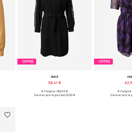
OFFRE
OFFRE
IKKS
IK
58,41 €
62,
À l'origine : 165,00 €
À l'origine
Tailles disponibles: 32
Tailles disp
Dernier prix le plus bas :
51,92 €
Dernier prix le p
Ajouter au panier
Ajouter 