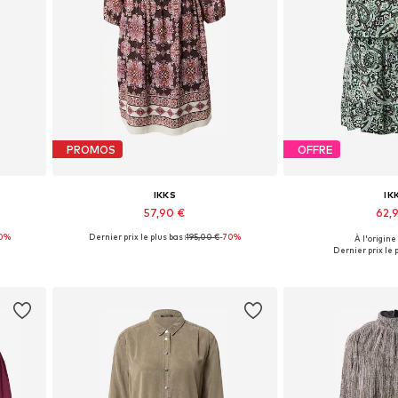
PROMOS
OFFRE
IKKS
IK
57,90 €
62,
0%
Dernier prix le plus bas :
195,00 €
-70%
À l'origine
 40
Tailles disponibles: 32, 34, 36
Tailles dispon
Dernier prix le p
Ajouter au panier
Ajouter 