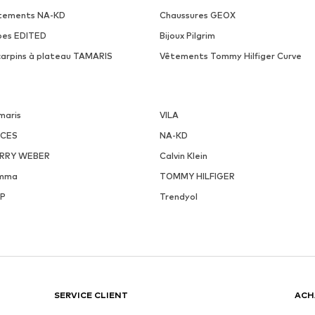
tements NA-KD
Chaussures GEOX
pes EDITED
Bijoux Pilgrim
carpins à plateau TAMARIS
Vêtements Tommy Hilfiger Curve
maris
VILA
ECES
NA-KD
RRY WEBER
Calvin Klein
mma
TOMMY HILFIGER
P
Trendyol
SERVICE CLIENT
ACH