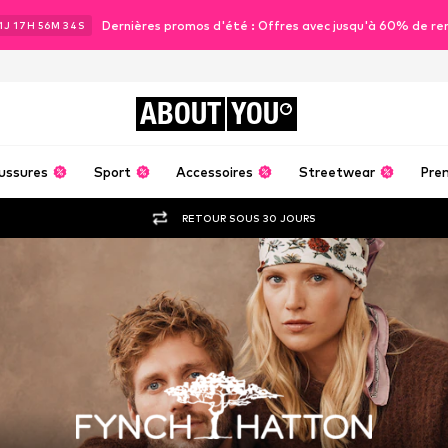
Dernières promos d'été : Offres avec jusqu'à 60% de re
1
J
17
H
56
M
33
S
ABOUT
YOU
ussures
Sport
Accessoires
Streetwear
Pre
RETOUR SOUS 30 JOURS