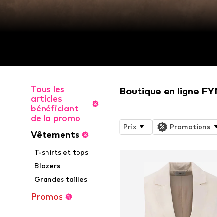
Tous les
Boutique en ligne
articles
bénéficiant
de la promo
Prix
Promotions
Vêtements
T-shirts et tops
Blazers
Grandes tailles
Promos