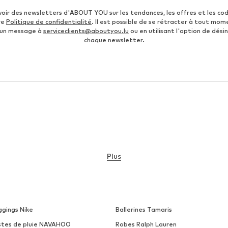
voir des newsletters d'ABOUT YOU sur les tendances, les offres et les co
re
Politique de confidentialité
. Il est possible de se rétracter à tout mom
 un message à
serviceclients@aboutyou.lu
ou en utilisant l'option de désin
chaque newsletter.
Plus
ggings Nike
Ballerines Tamaris
stes de pluie NAVAHOO
Robes Ralph Lauren