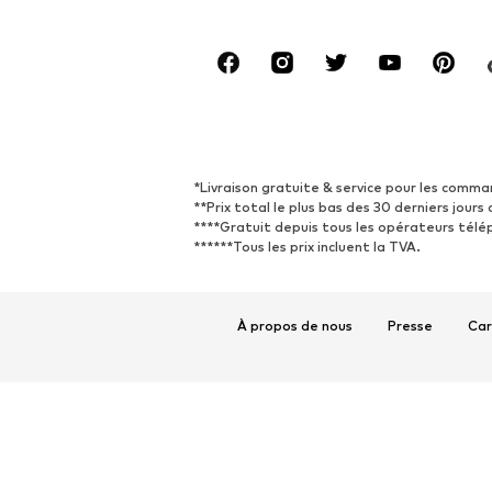
*Livraison gratuite & service pour les comma
**Prix total le plus bas des 30 derniers jours 
****Gratuit depuis tous les opérateurs télé
******Tous les prix incluent la TVA.
À propos de nous
Presse
Car