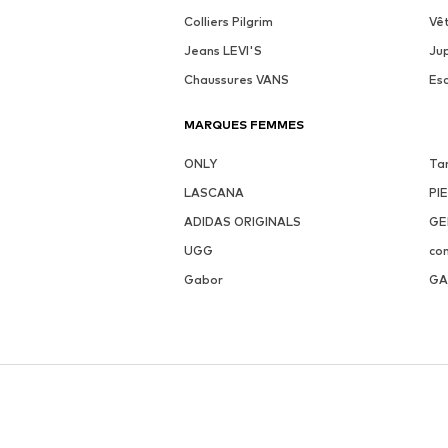
Colliers Pilgrim
Vê
Jeans LEVI'S
Ju
Chaussures VANS
Es
MARQUES FEMMES
ONLY
Ta
LASCANA
PI
ADIDAS ORIGINALS
GE
UGG
co
Gabor
GA