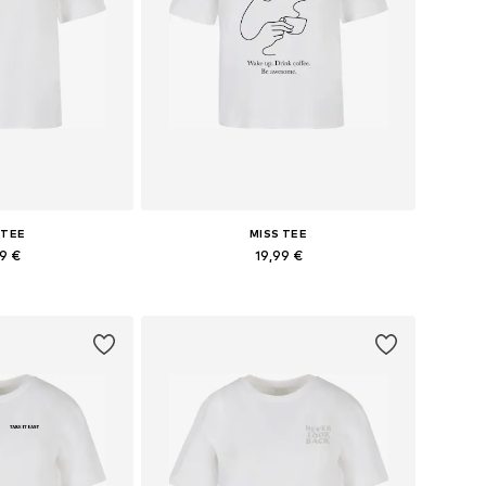
 TEE
MISS TEE
99 €
19,99 €
: XS, M, L, XL, XXL
Tailles disponibles: XS, M, L, XL, 4XL, 5XL
au panier
Ajouter au panier