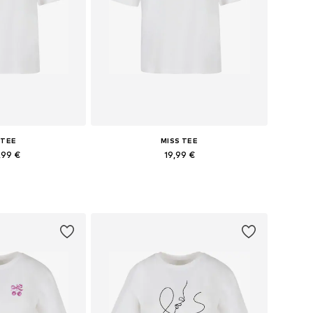
 TEE
MISS TEE
,99 €
19,99 €
usieurs tailles
Tailles disponibles: XS, S, M, L, XL
au panier
Ajouter au panier