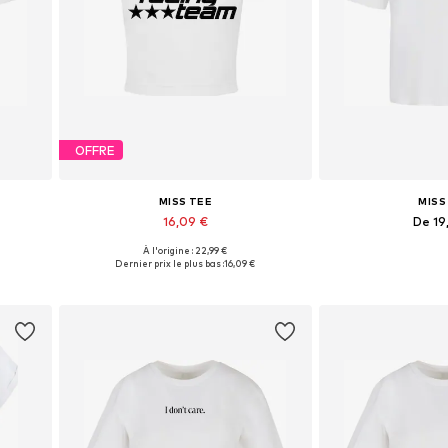
OFFRE
MISS TEE
MISS
16,09 €
De 19
À l'origine : 22,99 €
Tailles disponibles: S, M, L
Disponible en pl
Dernier prix le plus bas :
16,09 €
Ajouter au panier
Ajouter 