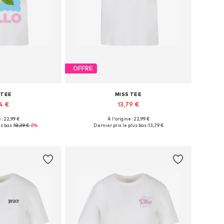
OFFRE
 TEE
MISS TEE
4 €
13,79 €
 : 22,99 €
À l'origine : 22,99 €
: XS, S, M, XL, 5XL
Tailles disponibles: XS, M, XXL, XXXL
s bas :
18,39 €
-6%
Dernier prix le plus bas :
13,79 €
au panier
Ajouter au panier