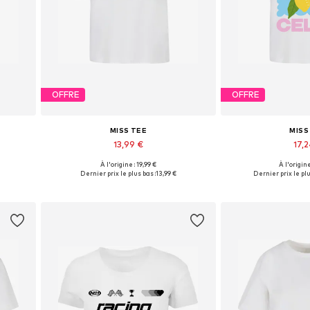
OFFRE
OFFRE
MISS TEE
MISS
13,99 €
17,2
À l'origine : 19,99 €
À l'origine
XXL, 4XL
Tailles disponibles: XS, S, M, XL
Tailles disponibles
Dernier prix le plus bas :
13,99 €
Dernier prix le plu
Ajouter au panier
Ajouter 