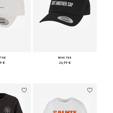
 TEE
MISS TEE
99 €
24,99 €
nibles: 55-60
Tailles disponibles: 55-60
au panier
Ajouter au panier