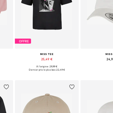
OFFRE
MISS TEE
MISS
25,49 €
24,
À l'origine : 29,99 €
Tailles disponibles: S, M, L
Tailles dispo
Dernier prix le plus bas :
22,49 €
Ajouter au panier
Ajouter 