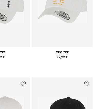
 TEE
MISS TEE
99 €
22,99 €
nibles: 55-60
Tailles disponibles: 55-60
au panier
Ajouter au panier