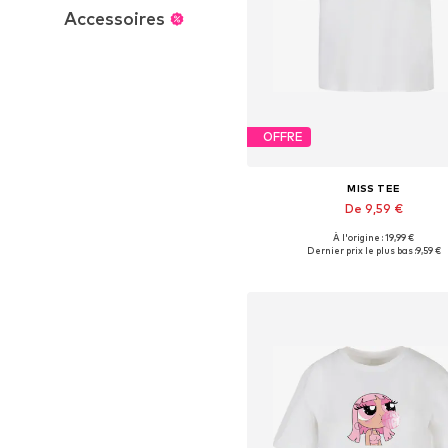
Accessoires
OFFRE
MISS TEE
De 9,59 €
À l'origine : 19,99 €
Tailles disponibles: S, M, L, XXL, X
Dernier prix le plus bas :
9,59 €
Ajouter au panier