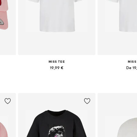
MISS TEE
MISS
19,99 €
De 19
Tailles disponibles: XS, S, M, L
Tailles disponibles
Ajouter au panier
Ajouter 