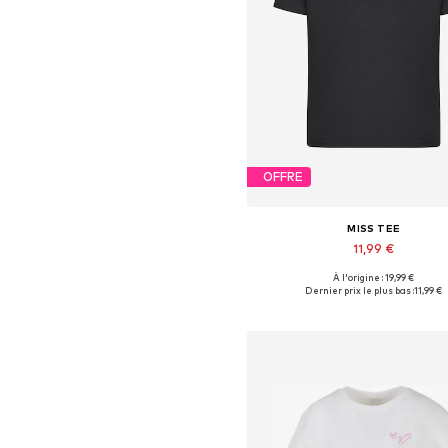
OFFRE
MISS TEE
11,99 €
À l'origine : 19,99 €
Tailles disponibles: XS, S, L, 
Dernier prix le plus bas :
11,99 €
Ajouter au panier