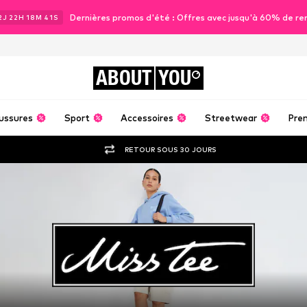
Dernières promos d'été : Offres avec jusqu'à 60% de re
2
J
22
H
18
M
40
S
ABOUT
YOU
ussures
Sport
Accessoires
Streetwear
Pre
RETOUR SOUS 30 JOURS