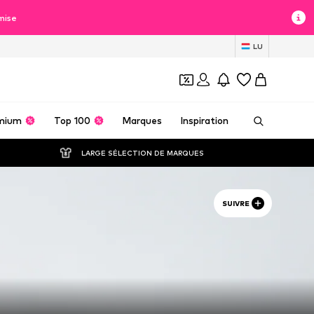
mise
LU
mium
Top 100
Marques
Inspiration
LARGE SÉLECTION DE MARQUES
SUIVRE