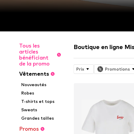
Tous les
Boutique en ligne Mi
articles
bénéficiant
de la promo
Prix
Promotions
Vêtements
Nouveautés
Robes
T-shirts et tops
Sweats
Grandes tailles
Promos