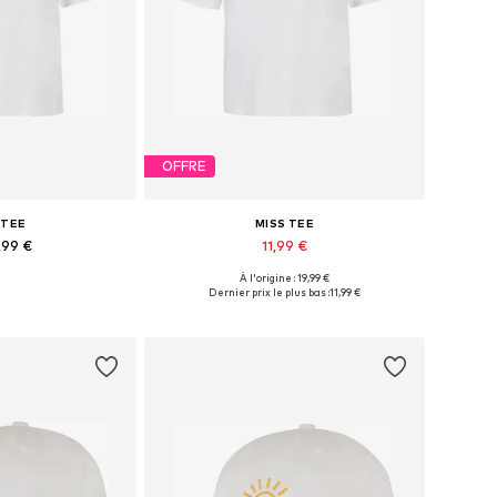
OFFRE
 TEE
MISS TEE
,99 €
11,99 €
À l'origine : 19,99 €
: XS, S, M, XL, XXL
Tailles disponibles: S, L, XL
Dernier prix le plus bas :
11,99 €
au panier
Ajouter au panier