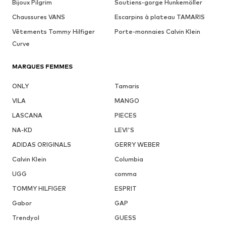
Bijoux Pilgrim
Soutiens-gorge Hunkemöller
Chaussures VANS
Escarpins à plateau TAMARIS
Vêtements Tommy Hilfiger
Porte-monnaies Calvin Klein
Curve
MARQUES FEMMES
ONLY
Tamaris
VILA
MANGO
LASCANA
PIECES
NA-KD
LEVI'S
ADIDAS ORIGINALS
GERRY WEBER
Calvin Klein
Columbia
UGG
comma
TOMMY HILFIGER
ESPRIT
Gabor
GAP
Trendyol
GUESS