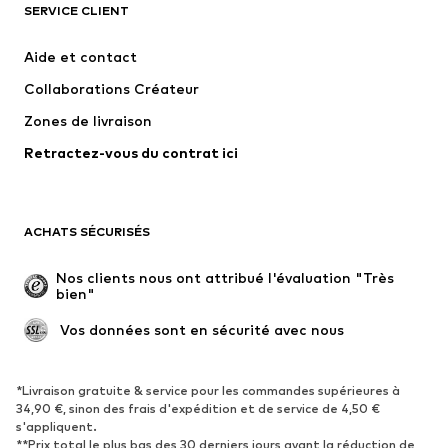
SERVICE CLIENT
Nouveautés
Tendance
Robes
Jeans
Aide et contact
T-shirts et tops
Pantalons
Collaborations Créateur
Vestes
Pulls et mailles
Zones de livraison
Lingerie
Blouses et tuniques
Retractez-vous du contrat ici
Manteaux
Jupes
Maillots de bain
Sweats
Blazers
Combinaisons et salopettes
ACHATS SÉCURISÉS
Grandes tailles
Maternité
Occasions spéciales
Exclusif
Nos clients nous ont attribué l'évaluation "Très 
bien"
Remise à neuf
 Vos données sont en sécurité avec nous
CHAUSSURES
Nouveautés
Tendance
*Livraison gratuite & service pour les commandes supérieures à
34,90 €, sinon des frais d'expédition et de service de 4,50 €
Baskets
Bottines
s'appliquent.
**Prix total le plus bas des 30 derniers jours avant la réduction de
Escarpins et talons hauts
Bottes