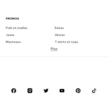
PROMOS
Pulls et mailles
Robes
Jeans
Vestes
Manteaux
T-shirts et tops
Plus
Pantalons
Lingerie
Jupes
Blouses et tuniques
Sweats
Blazers
Maillots de bain
Combinaisons et salopettes
Grandes tailles
Maternité
Chaussures
Sport
Accessoires
Premium
VÊTEMENTS