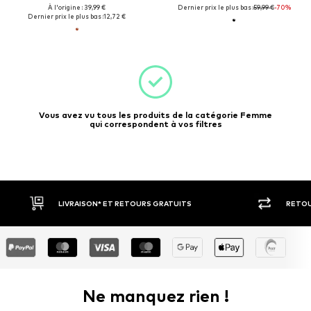
À l'origine : 39,99 €
Dernier prix le plus bas :
59,99 €
-70%
Dernier prix le plus bas :
12,72 €
Vous avez vu tous les produits de la catégorie Femme
qui correspondent à vos filtres
LIVRAISON* ET RETOURS GRATUITS
RETOUR
Ne manquez rien !