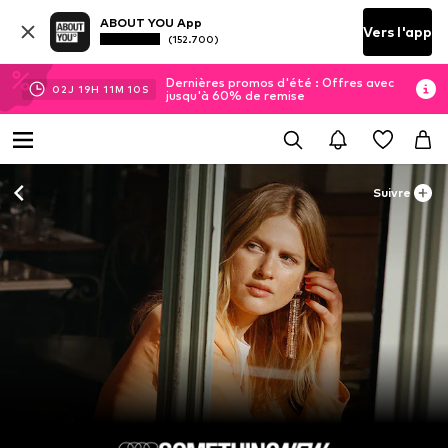
ABOUT YOU App
Vers l'app
(152.700)
Dernières promos d'été : Offres avec
02
J
19
H
11
M
09
S
jusqu'à 60% de remise
Suivre