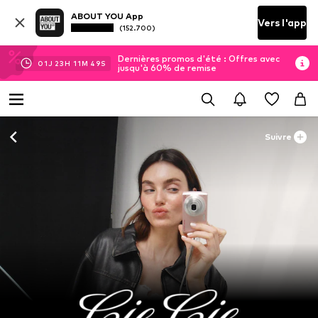
ABOUT YOU App
Vers l'app
(152.700)
Dernières promos d'été : Offres avec
01
J
23
H
11
M
48
S
jusqu'à 60% de remise
Suivre