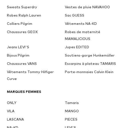
Sweats Superdry
Vestes de pluie NAVAHOO
Robes Ralph Lauren
Sac GUESS
Colliers Pilgrim
Vêtements NA-KD
Chaussures GEOX
Robes de maternité
MAMALICIOUS
Jeans LEVI'S
Jupes EDITED
Bijoux Pilgrim
Soutiens-gorge Hunkemöller
Chaussures VANS
Escarpins à plateau TAMARIS
Vêtements Tommy Hilfiger
Porte-monnaies Calvin Klein
Curve
MARQUES FEMMES
ONLY
Tamaris
VILA
MANGO
LASCANA
PIECES
NA-KD
LEVI'S