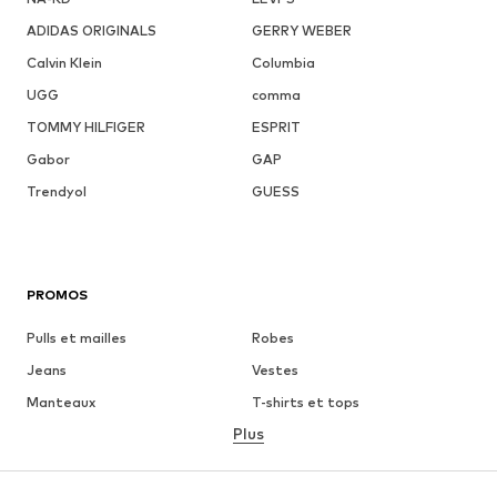
ADIDAS ORIGINALS
GERRY WEBER
Calvin Klein
Columbia
UGG
comma
TOMMY HILFIGER
ESPRIT
Gabor
GAP
Trendyol
GUESS
PROMOS
Pulls et mailles
Robes
Jeans
Vestes
Manteaux
T-shirts et tops
Plus
Pantalons
Lingerie
Jupes
Blouses et tuniques