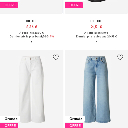
OFFRE
OFFRE
CIE CIE
CIE CIE
8,36 €
21,51 €
À l'origine : 29,90 €
À l'origine : 59,90 €
Dernier prix le plus bas :
8,76 €
-4%
Dernier prix le plus bas :
20,93 €
Grande
Grande
OFFRE
OFFRE