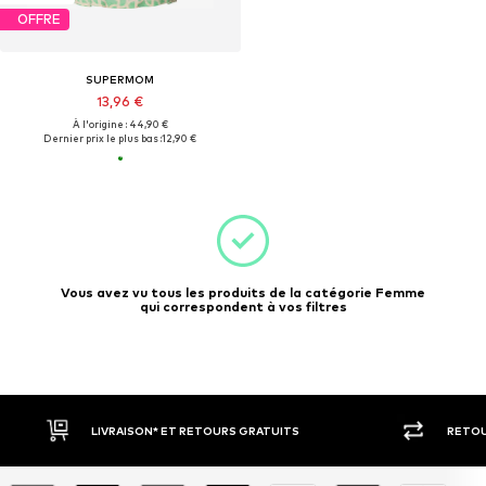
OFFRE
SUPERMOM
13,96 €
À l'origine : 44,90 €
Dernier prix le plus bas :
12,90 €
Vous avez vu tous les produits de la catégorie Femme
qui correspondent à vos filtres
LIVRAISON* ET RETOURS GRATUITS
RETOU