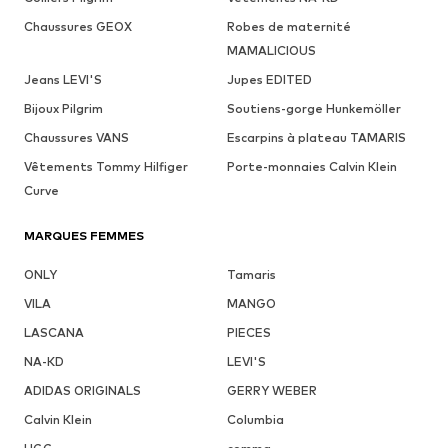
Chaussures GEOX
Robes de maternité
MAMALICIOUS
Jeans LEVI'S
Jupes EDITED
Bijoux Pilgrim
Soutiens-gorge Hunkemöller
Chaussures VANS
Escarpins à plateau TAMARIS
Vêtements Tommy Hilfiger
Porte-monnaies Calvin Klein
Curve
MARQUES FEMMES
ONLY
Tamaris
VILA
MANGO
LASCANA
PIECES
NA-KD
LEVI'S
ADIDAS ORIGINALS
GERRY WEBER
Calvin Klein
Columbia