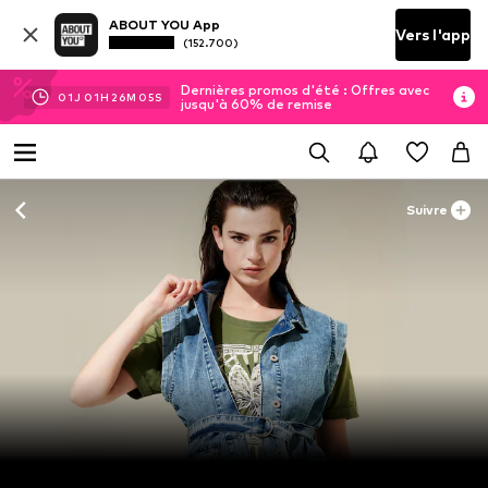
ABOUT YOU App
Vers l'app
(152.700)
Dernières promos d'été : Offres avec
01
J
01
H
26
M
05
S
jusqu'à 60% de remise
Suivre