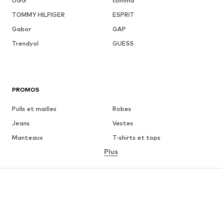
UGG
comma
TOMMY HILFIGER
ESPRIT
Gabor
GAP
Trendyol
GUESS
PROMOS
Pulls et mailles
Robes
Jeans
Vestes
Manteaux
T-shirts et tops
Plus
Pantalons
Lingerie
Jupes
Blouses et tuniques
Sweats
Blazers
Maillots de bain
Combinaisons et salopettes
Grandes tailles
Maternité