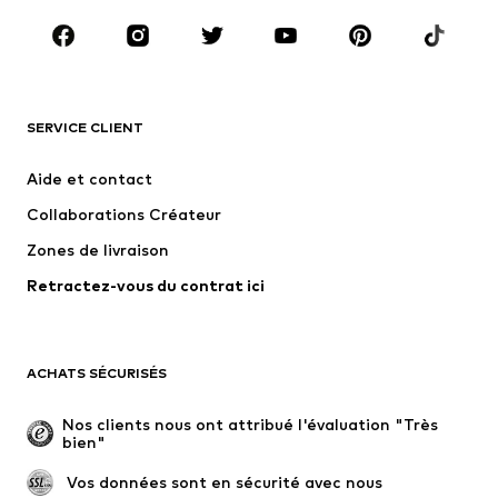
Chaussures
Sport
Accessoires
Premium
VÊTEMENTS
SERVICE CLIENT
Nouveautés
Tendance
Robes
Jeans
Aide et contact
T-shirts et tops
Pantalons
Collaborations Créateur
Vestes
Pulls et mailles
Zones de livraison
Lingerie
Blouses et tuniques
Retractez-vous du contrat ici
Manteaux
Jupes
Maillots de bain
Sweats
Blazers
Combinaisons et salopettes
ACHATS SÉCURISÉS
Grandes tailles
Maternité
Occasions spéciales
Exclusif
Nos clients nous ont attribué l'évaluation "Très 
bien"
Remise à neuf
 Vos données sont en sécurité avec nous