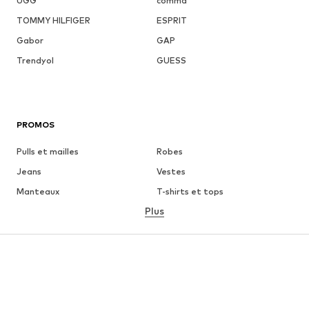
UGG
comma
TOMMY HILFIGER
ESPRIT
Gabor
GAP
Trendyol
GUESS
PROMOS
Pulls et mailles
Robes
Jeans
Vestes
Manteaux
T-shirts et tops
Plus
Pantalons
Lingerie
Jupes
Blouses et tuniques
Sweats
Blazers
Maillots de bain
Combinaisons et salopettes
Grandes tailles
Maternité