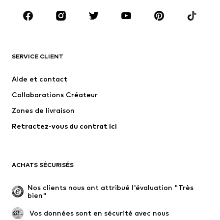
Chaussures
Sport
Accessoires
Premium
VÊTEMENTS
SERVICE CLIENT
Nouveautés
Tendance
Robes
Jeans
Aide et contact
T-shirts et tops
Pantalons
Collaborations Créateur
Vestes
Pulls et mailles
Zones de livraison
Lingerie
Blouses et tuniques
Retractez-vous du contrat ici
Manteaux
Jupes
Maillots de bain
Sweats
Blazers
Combinaisons et salopettes
ACHATS SÉCURISÉS
Grandes tailles
Maternité
Occasions spéciales
Exclusif
Nos clients nous ont attribué l'évaluation "Très 
bien"
Remise à neuf
 Vos données sont en sécurité avec nous