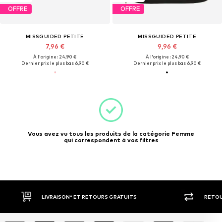
OFFRE
OFFRE
MISSGUIDED PETITE
MISSGUIDED PETITE
7,96 €
9,96 €
À l'origine : 24,90 €
À l'origine : 24,90 €
Dernier prix le plus bas :
6,90 €
Dernier prix le plus bas :
6,90 €
Vous avez vu tous les produits de la catégorie Femme
qui correspondent à vos filtres
LIVRAISON* ET RETOURS GRATUITS
RETOU