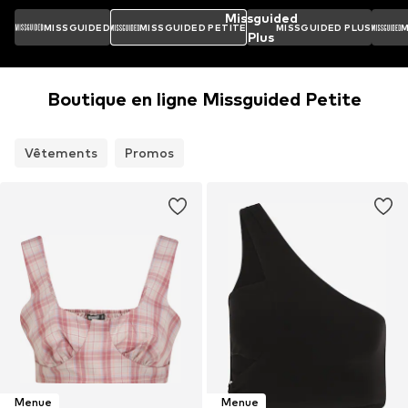
Missguided
MISSGUIDED
MISSGUIDED PETITE
MISSGUIDED PLUS
M
Plus
Boutique en ligne Missguided Petite
Vêtements
Promos
Menue
Menue