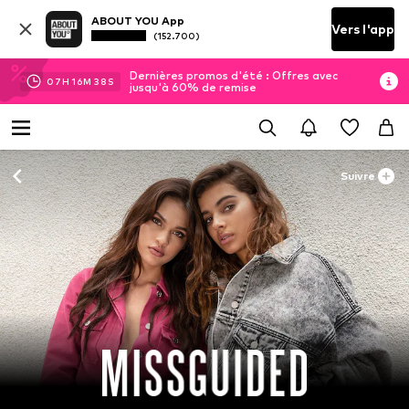
ABOUT YOU App
Vers l'app
(152.700)
Dernières promos d'été : Offres avec
07
H
16
M
37
S
jusqu'à 60% de remise
Suivre