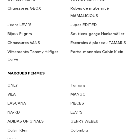
Chaussures GEOX
Robes de maternité
MAMALICIOUS
Jeans LEVI'S
Jupes EDITED
Bijoux Pilgrim
Soutiens-gorge Hunkemöller
Chaussures VANS
Escarpins à plateau TAMARIS
Vêtements Tommy Hilfiger
Porte-monnaies Calvin Klein
Curve
MARQUES FEMMES
ONLY
Tamaris
VILA
MANGO
LASCANA
PIECES
NA-KD
LEVI'S
ADIDAS ORIGINALS
GERRY WEBER
Calvin Klein
Columbia