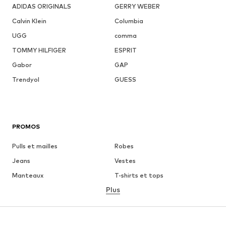
ADIDAS ORIGINALS
GERRY WEBER
Calvin Klein
Columbia
UGG
comma
TOMMY HILFIGER
ESPRIT
Gabor
GAP
Trendyol
GUESS
PROMOS
Pulls et mailles
Robes
Jeans
Vestes
Manteaux
T-shirts et tops
Plus
Pantalons
Lingerie
Jupes
Blouses et tuniques
Sweats
Blazers