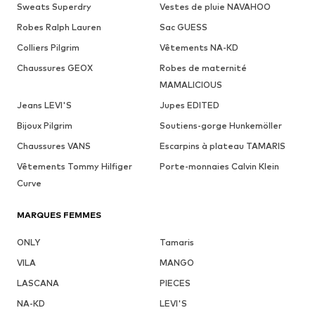
Sweats Superdry
Vestes de pluie NAVAHOO
Robes Ralph Lauren
Sac GUESS
Colliers Pilgrim
Vêtements NA-KD
Chaussures GEOX
Robes de maternité
MAMALICIOUS
Jeans LEVI'S
Jupes EDITED
Bijoux Pilgrim
Soutiens-gorge Hunkemöller
Chaussures VANS
Escarpins à plateau TAMARIS
Vêtements Tommy Hilfiger
Porte-monnaies Calvin Klein
Curve
MARQUES FEMMES
ONLY
Tamaris
VILA
MANGO
LASCANA
PIECES
NA-KD
LEVI'S