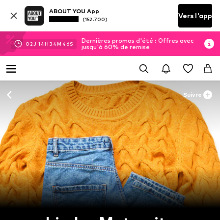
ABOUT YOU App
Vers l'app
(152.700)
Dernières promos d'été : Offres avec
02
J
14
H
34
M
46
S
jusqu'à 60% de remise
Suivre