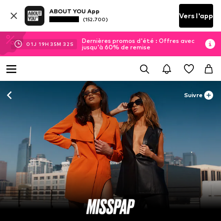
ABOUT YOU App
Vers l'app
(152.700)
Dernières promos d'été : Offres avec
01
J
19
H
35
M
31
S
jusqu'à 60% de remise
Suivre