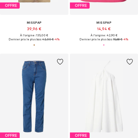
OFFRE
OFFRE
MISSPAP
MISSPAP
39,96 €
14,94 €
À l'origine : 135,00 €
À l'origine : 42,90 €
Dernier prix le plus bas :
42,00 €
-4%
Dernier prix le plus bas :
15,68 €
-4%
OFFRE
OFFRE