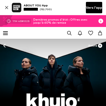
ABOUT YOU App
Vers l'app
(152.700)
Dernières promos d'été : Offres avec
11
H
45
M
01
S
jusqu'à 60% de remise
Suivre