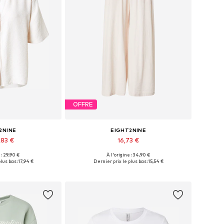
OFFRE
2NINE
EIGHT2NINE
,83 €
16,73 €
 : 29,90 €
À l'origine : 34,90 €
ibles: S, M, L
Tailles disponibles: 38, 40
lus bas :
17,94 €
Dernier prix le plus bas :
15,54 €
au panier
Ajouter au panier