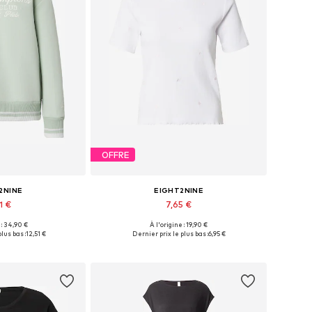
OFFRE
2NINE
EIGHT2NINE
1 €
7,65 €
 : 34,90 €
À l'origine : 19,90 €
nibles: S, M
Tailles disponibles: XS, S, XL
lus bas :
12,51 €
Dernier prix le plus bas :
6,95 €
au panier
Ajouter au panier