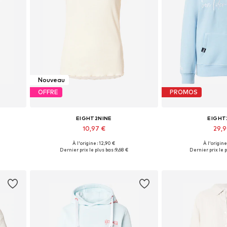
Nouveau
OFFRE
PROMOS
EIGHT2NINE
EIGHT
10,97 €
29,
À l'origine : 12,90 €
À l'origine
 XXL
Tailles disponibles: XS, S, M, XL
Tailles disponibles
Dernier prix le plus bas :
9,68 €
Dernier prix le p
Ajouter au panier
Ajouter 