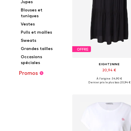
Jupes
Blouses et
tuniques
Vestes
Pulls et mailles
Sweats
Grandes tailles
OFFRE
Occasions
spéciales
EIGHT2NINE
20,94 €
Promos
À l'origine : 34,90 €
Tailles disponibles: 36
Dernier prix le plus bas :
20,94 €
Ajouter au panier