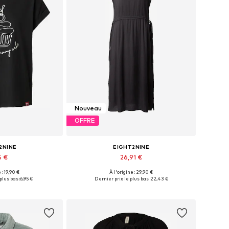
Nouveau
OFFRE
2NINE
EIGHT2NINE
5 €
26,91 €
 : 19,90 €
À l'origine : 29,90 €
nibles: XS, S
Tailles disponibles: 34, 42
plus bas :
6,95 €
Dernier prix le plus bas :
22,43 €
au panier
Ajouter au panier