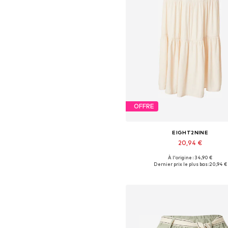
OFFRE
EIGHT2NINE
20,94 €
À l'origine : 34,90 €
Tailles disponibles: 34, 36
Dernier prix le plus bas :
20,94 €
Ajouter au panier