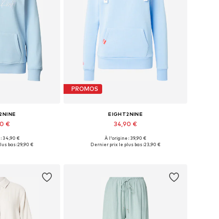
PROMOS
2NINE
EIGHT2NINE
90 €
34,90 €
 : 34,90 €
À l'origine : 39,90 €
: S, M, L, XL, XXL
Tailles disponibles: S, M, L, XL
lus bas :
29,90 €
Dernier prix le plus bas :
23,90 €
au panier
Ajouter au panier