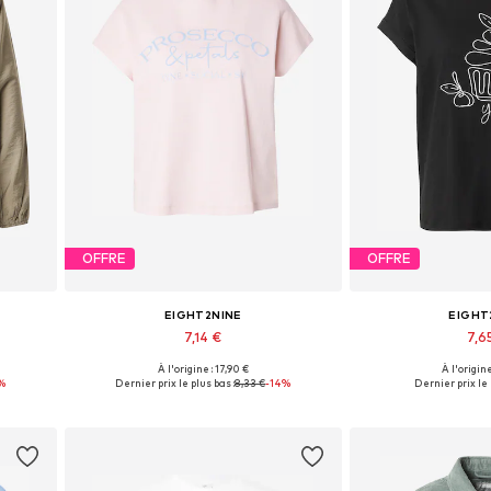
OFFRE
OFFRE
EIGHT2NINE
EIGHT
7,14 €
7,6
À l'origine : 17,90 €
À l'origine
Tailles disponibles: XS, S
Tailles dispo
%
Dernier prix le plus bas :
8,33 €
-14%
Dernier prix le 
Ajouter au panier
Ajouter 