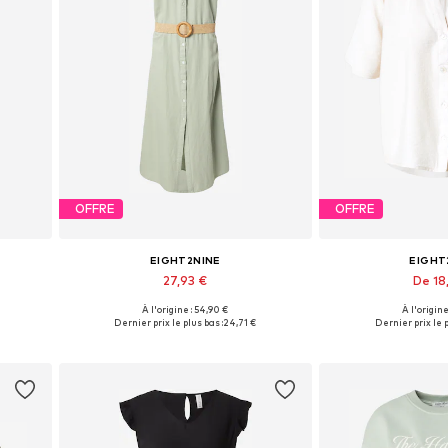
OFFRE
OFFRE
EIGHT2NINE
EIGHT
27,93 €
De 18
À l'origine : 54,90 €
À l'origine
Tailles disponibles: 40
Tailles dispon
Dernier prix le plus bas :
24,71 €
Dernier prix le p
Ajouter au panier
Ajouter 