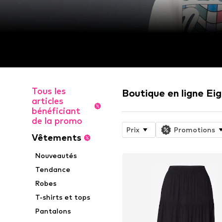
Tous les
Boutique en ligne Ei
articles
bénéficiant
de la promo
Prix
Promotions
Vêtements
Nouveautés
Tendance
Robes
T-shirts et tops
Pantalons