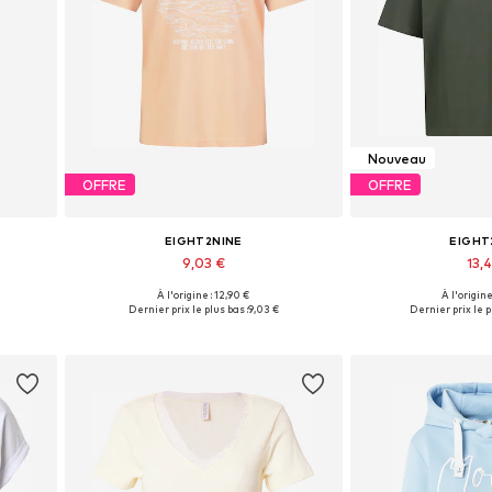
Nouveau
OFFRE
OFFRE
EIGHT2NINE
EIGHT
9,03 €
13,4
À l'origine : 12,90 €
À l'origine
Tailles disponibles: S, M, L
Tailles disponible
Dernier prix le plus bas :
9,03 €
Dernier prix le p
Ajouter au panier
Ajouter 