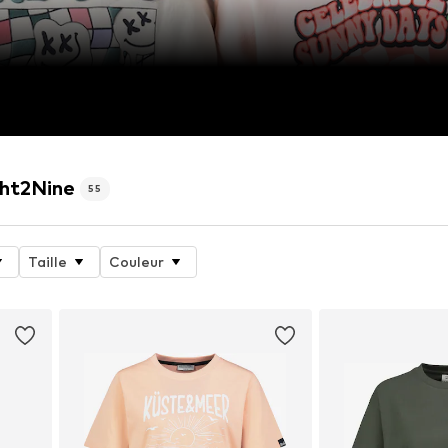
ght2Nine
55
Taille
Couleur