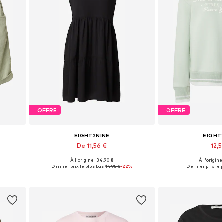
OFFRE
OFFRE
EIGHT2NINE
EIGHT
De 11,56 €
12,5
À l'origine : 34,90 €
À l'origine
4
Tailles disponibles: 40, 42
Tailles dispo
Dernier prix le plus bas :
14,95 €
-22%
Dernier prix le p
Ajouter au panier
Ajouter 