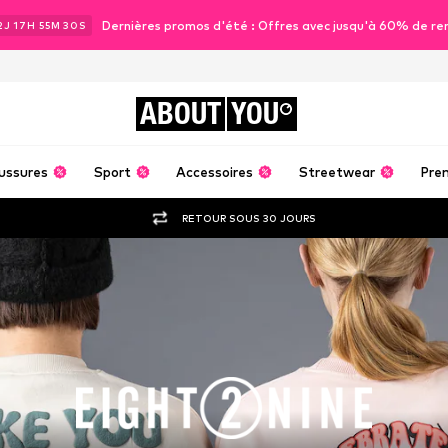
Dernières promos d'été : Offres avec jusqu'à 60% de re
2
J
17
H
55
M
29
S
ABOUT
YOU
ussures
Sport
Accessoires
Streetwear
Pre
RETOUR SOUS 30 JOURS