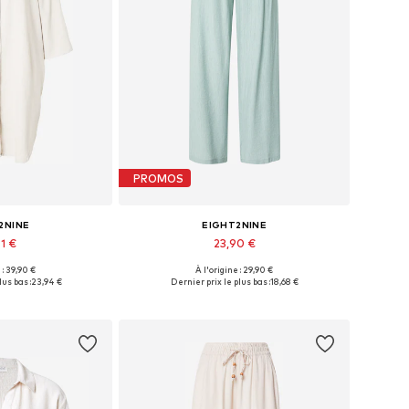
PROMOS
2NINE
EIGHT2NINE
1 €
23,90 €
 : 39,90 €
À l'origine : 29,90 €
s: 36, 38, 42, 44
Tailles disponibles: 36, 40
lus bas :
23,94 €
Dernier prix le plus bas :
18,68 €
au panier
Ajouter au panier