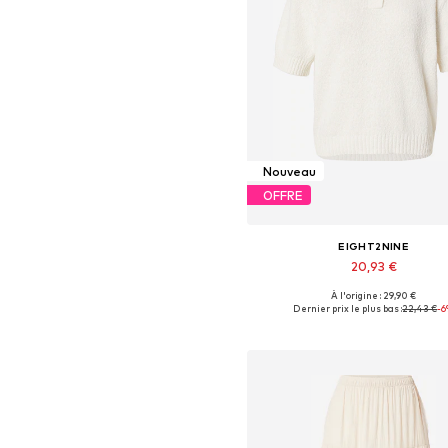
Nouveau
OFFRE
EIGHT2NINE
20,93 €
À l'origine : 29,90 €
Tailles disponibles: XS, S, M, 
Dernier prix le plus bas :
22,43 €
-
Ajouter au panier