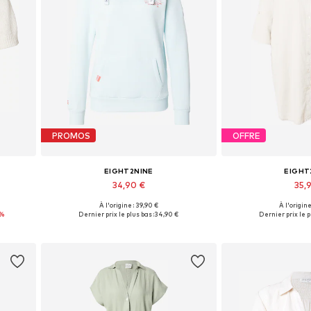
PROMOS
OFFRE
EIGHT2NINE
EIGHT
34,90 €
35,9
À l'origine : 39,90 €
À l'origine
XL
Tailles disponibles: S, M
Tailles disponible
6%
Dernier prix le plus bas :
34,90 €
Dernier prix le p
Ajouter au panier
Ajouter 