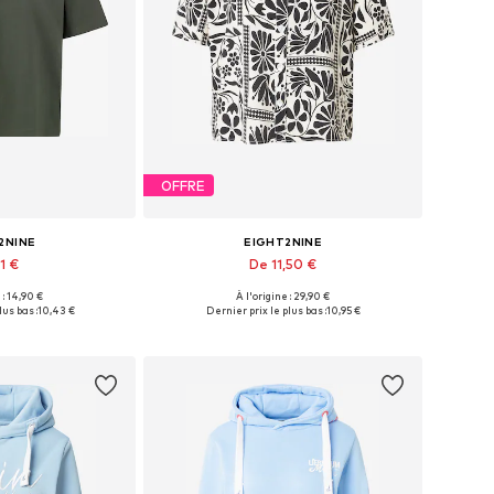
OFFRE
2NINE
EIGHT2NINE
1 €
De 11,50 €
 : 14,90 €
À l'origine : 29,90 €
s: XS, S, M, L, XL
Tailles disponibles: S, L, XL
lus bas :
10,43 €
Dernier prix le plus bas :
10,95 €
au panier
Ajouter au panier