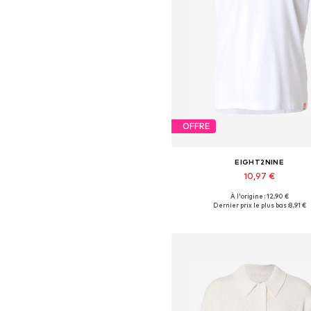
OFFRE
EIGHT2NINE
10,97 €
À l'origine : 12,90 €
Tailles disponibles: S, M, L, XL,
Dernier prix le plus bas :
8,91 €
Ajouter au panier