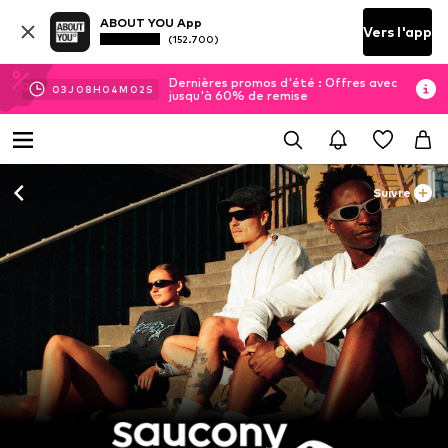
ABOUT YOU App
Vers l'app
(152.700)
Dernières promos d'été : Offres avec
03
J
08
H
04
M
02
S
jusqu'à 60% de remise
Suivre