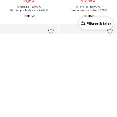
53,91 €
109,00 €
À l'origine : 129,00 €
À l'origine : 159,00 €
Dernier prix le plus bas :
44,94 €
Dernier prix le plus bas :
87,20 €
+
3
+
2
Filtrer & trier
Mixte
PROMOS
PROMOS
SAUCONY
SAUCONY
29,90 €
109,00 €