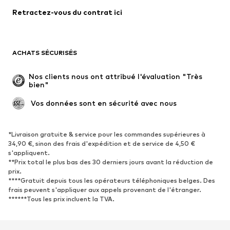
Retractez-vous du contrat ici
Manteaux
Jupes
Maillots de bain
Sweats
Blazers
Combinaisons et salopettes
ACHATS SÉCURISÉS
Grandes tailles
Maternité
Occasions spéciales
Exclusif
Nos clients nous ont attribué l'évaluation "Très 
bien"
Remise à neuf
 Vos données sont en sécurité avec nous
CHAUSSURES
Nouveautés
Tendance
*Livraison gratuite & service pour les commandes supérieures à
34,90 €, sinon des frais d'expédition et de service de 4,50 €
Baskets
Bottines
s'appliquent.
**Prix total le plus bas des 30 derniers jours avant la réduction de
Escarpins et talons hauts
Bottes
prix.
Sandales
Chaussures basses
****Gratuit depuis tous les opérateurs téléphoniques belges. Des
frais peuvent s'appliquer aux appels provenant de l'étranger.
Chaussures de sport
Ballerines
******Tous les prix incluent la TVA.
Mules
Chaussons
Chaussures aquatiques
Exclusif