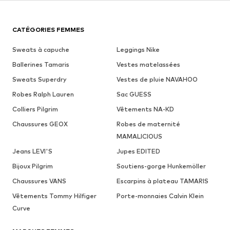
CATÉGORIES FEMMES
Sweats à capuche
Leggings Nike
Ballerines Tamaris
Vestes matelassées
Sweats Superdry
Vestes de pluie NAVAHOO
Robes Ralph Lauren
Sac GUESS
Colliers Pilgrim
Vêtements NA-KD
Chaussures GEOX
Robes de maternité
MAMALICIOUS
Jeans LEVI'S
Jupes EDITED
Bijoux Pilgrim
Soutiens-gorge Hunkemöller
Chaussures VANS
Escarpins à plateau TAMARIS
Vêtements Tommy Hilfiger
Porte-monnaies Calvin Klein
Curve