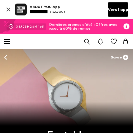
ABOUT YOU App
Vers l'app
(152.700)
Dernières promos d'été : Offres avec
01
J
23
H
24
M
15
S
jusqu'à 60% de remise
Suivre