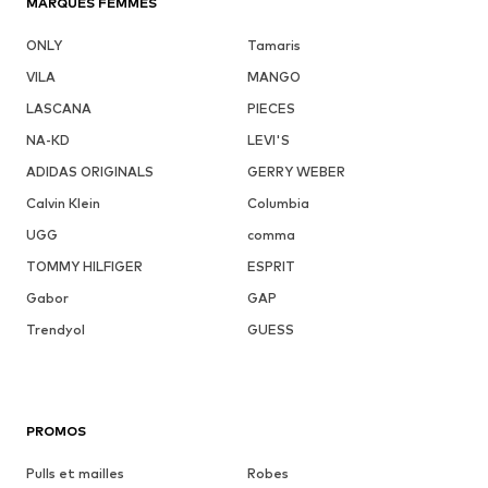
MARQUES FEMMES
ONLY
Tamaris
VILA
MANGO
LASCANA
PIECES
NA-KD
LEVI'S
ADIDAS ORIGINALS
GERRY WEBER
Calvin Klein
Columbia
UGG
comma
TOMMY HILFIGER
ESPRIT
Gabor
GAP
Trendyol
GUESS
PROMOS
Pulls et mailles
Robes