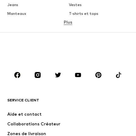
Jeans
Vestes
Manteaux
T-shirts et tops
Plus
Pantalons
Lingerie
Jupes
Blouses et tuniques
Sweats
Blazers
Maillots de bain
Combinaisons et salopettes
Grandes tailles
Maternité
Chaussures
Sport
Accessoires
Premium
VÊTEMENTS
SERVICE CLIENT
Nouveautés
Tendance
Robes
Jeans
Aide et contact
T-shirts et tops
Pantalons
Collaborations Créateur
Vestes
Pulls et mailles
Zones de livraison
Lingerie
Blouses et tuniques