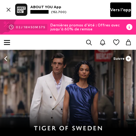
ABOUT YOU App
Vers l'app
(152.700)
Dernières promos d'été : Offres avec
02
J
18
H
50
M
56
S
jusqu'à 60% de remise
Suivre