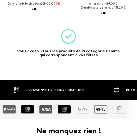
Dernier prix le plus bas :
269,00 €
-70%
À l'origine : 499,00 €
Dernier prix le plus bas :
159,20 €
Vous avez vu tous les produits de la catégorie Femme
qui correspondent à vos filtres
ON* ET RETOURS GRATUITS
RETOUR SOUS 30 JOURS
Ne manquez rien !