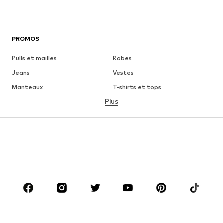
PROMOS
Pulls et mailles
Robes
Jeans
Vestes
Manteaux
T-shirts et tops
Plus
Pantalons
Lingerie
Jupes
Blouses et tuniques
Sweats
Blazers
Maillots de bain
Combinaisons et salopettes
Grandes tailles
Maternité
Chaussures
Sport
Accessoires
Premium
VÊTEMENTS