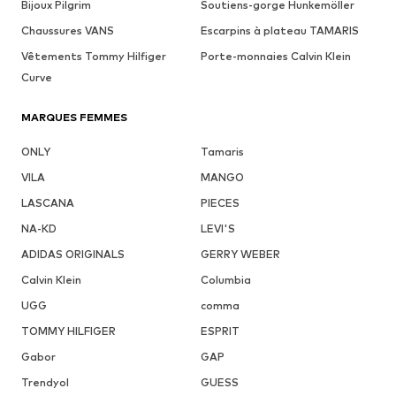
Bijoux Pilgrim
Soutiens-gorge Hunkemöller
Chaussures VANS
Escarpins à plateau TAMARIS
Vêtements Tommy Hilfiger
Porte-monnaies Calvin Klein
Curve
MARQUES FEMMES
ONLY
Tamaris
VILA
MANGO
LASCANA
PIECES
NA-KD
LEVI'S
ADIDAS ORIGINALS
GERRY WEBER
Calvin Klein
Columbia
UGG
comma
TOMMY HILFIGER
ESPRIT
Gabor
GAP
Trendyol
GUESS