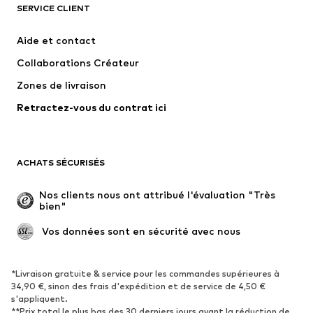
SERVICE CLIENT
Nouveautés
Tendance
Robes
Jeans
Aide et contact
T-shirts et tops
Pantalons
Collaborations Créateur
Vestes
Pulls et mailles
Zones de livraison
Lingerie
Blouses et tuniques
Retractez-vous du contrat ici
Manteaux
Jupes
Maillots de bain
Sweats
Blazers
Combinaisons et salopettes
ACHATS SÉCURISÉS
Grandes tailles
Maternité
Occasions spéciales
Exclusif
Nos clients nous ont attribué l'évaluation "Très 
bien"
Remise à neuf
 Vos données sont en sécurité avec nous
CHAUSSURES
Nouveautés
Tendance
*Livraison gratuite & service pour les commandes supérieures à
34,90 €, sinon des frais d'expédition et de service de 4,50 €
Baskets
Bottines
s'appliquent.
**Prix total le plus bas des 30 derniers jours avant la réduction de
Escarpins et talons hauts
Bottes