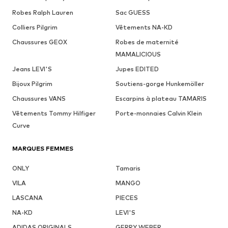
Robes Ralph Lauren
Sac GUESS
Colliers Pilgrim
Vêtements NA-KD
Chaussures GEOX
Robes de maternité
MAMALICIOUS
Jeans LEVI'S
Jupes EDITED
Bijoux Pilgrim
Soutiens-gorge Hunkemöller
Chaussures VANS
Escarpins à plateau TAMARIS
Vêtements Tommy Hilfiger
Porte-monnaies Calvin Klein
Curve
MARQUES FEMMES
ONLY
Tamaris
VILA
MANGO
LASCANA
PIECES
NA-KD
LEVI'S
ADIDAS ORIGINALS
GERRY WEBER