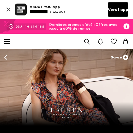
ABOUT YOU App
Vers l'app
(152.700)
Dernières promos d'été : Offres avec
03
J
11
H
41
M
17
S
jusqu'à 60% de remise
Suivre