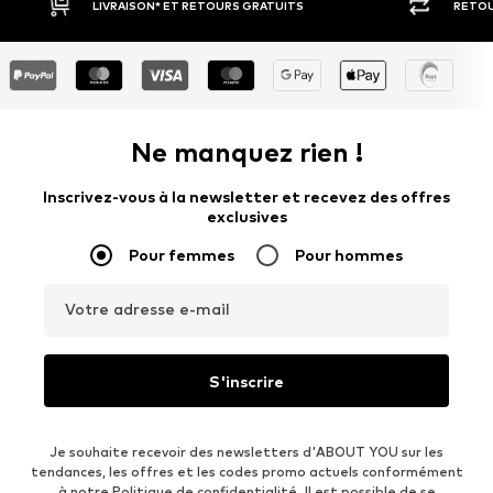
RETOUR SOUS 30 JOURS
LARGE SÉ
Ne manquez rien !
Inscrivez-vous à la newsletter et recevez des offres
exclusives
Pour femmes
Pour hommes
Votre adresse e-mail
S'inscrire
Je souhaite recevoir des newsletters d'ABOUT YOU sur les
tendances, les offres et les codes promo actuels conformément
à notre
Politique de confidentialité
. Il est possible de se