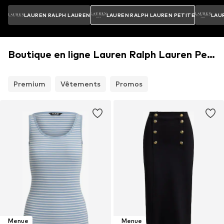
LAUREN RALPH LAUREN
LAUREN RALPH LAUREN PETITE
LAU
Boutique en ligne Lauren Ralph Lauren Petite
Premium
Vêtements
Promos
Menue
Menue