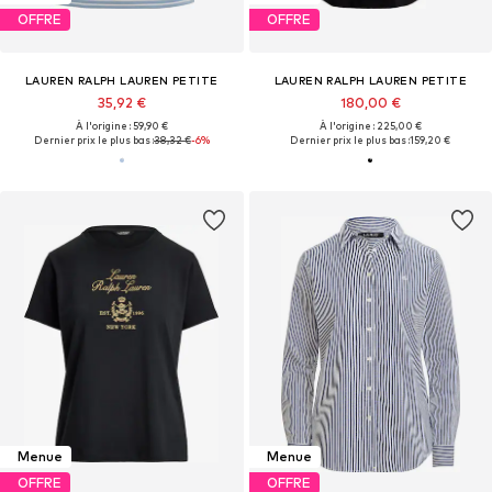
OFFRE
OFFRE
LAUREN RALPH LAUREN PETITE
LAUREN RALPH LAUREN PETITE
35,92 €
180,00 €
À l'origine : 59,90 €
À l'origine : 225,00 €
Dernier prix le plus bas :
38,32 €
-6%
Dernier prix le plus bas :
159,20 €
Menue
Menue
OFFRE
OFFRE