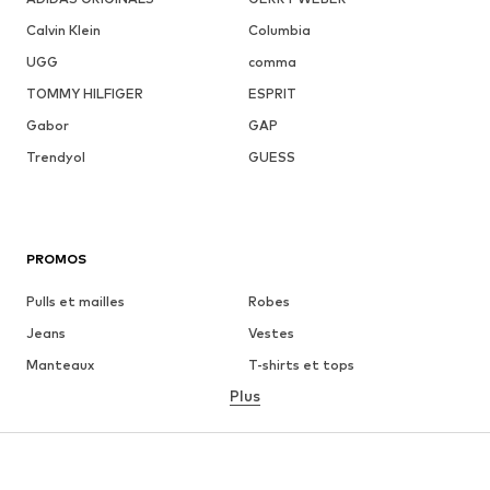
Calvin Klein
Columbia
UGG
comma
TOMMY HILFIGER
ESPRIT
Gabor
GAP
Trendyol
GUESS
PROMOS
Pulls et mailles
Robes
Jeans
Vestes
Manteaux
T-shirts et tops
Plus
Pantalons
Lingerie
Jupes
Blouses et tuniques
Sweats
Blazers