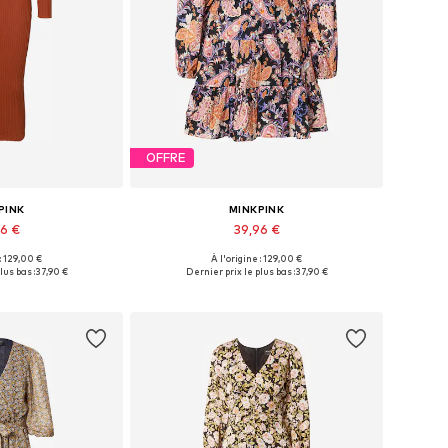
OFFRE
PINK
MINKPINK
96 €
39,96 €
 : 129,00 €
À l'origine : 129,00 €
nibles: XS, M
Tailles disponibles: 36, 38
lus bas :
37,90 €
Dernier prix le plus bas :
37,90 €
au panier
Ajouter au panier