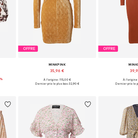
OFFRE
OFFRE
MINKPINK
MINK
35,96 €
39,
2%
À l'origine : 115,00 €
À l'origine
Tailles disponibles: 34, 36
Tailles dispo
Dernier prix le plus bas :
32,90 €
Dernier prix le p
Ajouter au panier
Ajouter 