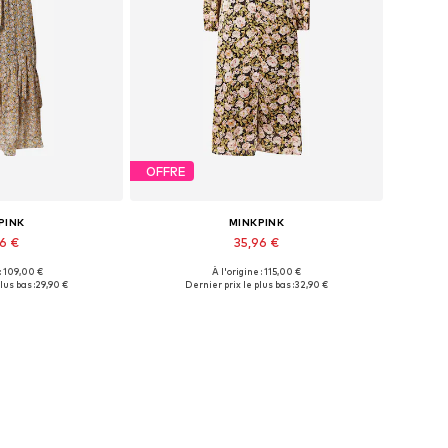
OFFRE
PINK
MINKPINK
96 €
35,96 €
 : 109,00 €
À l'origine : 115,00 €
onibles: 34
Tailles disponibles: 34
lus bas :
29,90 €
Dernier prix le plus bas :
32,90 €
au panier
Ajouter au panier