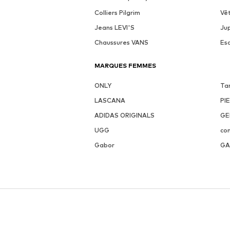
Colliers Pilgrim
Vê
Jeans LEVI'S
Ju
Chaussures VANS
Es
MARQUES FEMMES
ONLY
Ta
LASCANA
PI
ADIDAS ORIGINALS
GE
UGG
co
Gabor
GA