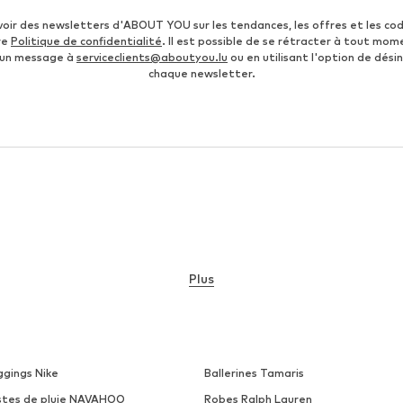
voir des newsletters d'ABOUT YOU sur les tendances, les offres et les co
re
Politique de confidentialité
. Il est possible de se rétracter à tout mom
 un message à
serviceclients@aboutyou.lu
ou en utilisant l'option de désin
chaque newsletter.
Plus
ggings Nike
Ballerines Tamaris
stes de pluie NAVAHOO
Robes Ralph Lauren