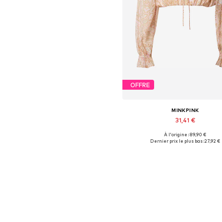
OFFRE
MINKPINK
31,41 €
À l'origine : 89,90 €
Tailles disponibles: M, L
Dernier prix le plus bas :
27,92 €
Ajouter au panier