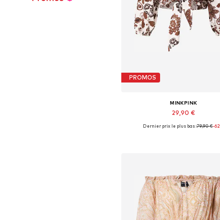
PROMOS
MINKPINK
29,90 €
Dernier prix le plus bas :
79,90 €
-6
Tailles disponibles: XS, M, L
Ajouter au panier