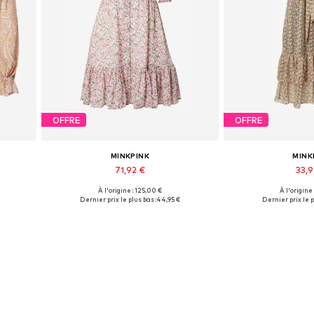
OFFRE
OFFRE
MINKPINK
MINK
71,92 €
33,
À l'origine : 125,00 €
À l'origine
Tailles disponibles: 40
Tailles disp
Dernier prix le plus bas :
44,95 €
Dernier prix le p
Ajouter au panier
Ajouter 