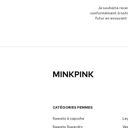
Je souhaite rece
conformément à not
futur en envoyant
MINKPINK
CATÉGORIES FEMMES
Sweats à capuche
Le
Sweats Superdry
Ve