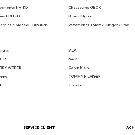
tements NA-KD
Chaussures GEOX
pes EDITED
Bijoux Pilgrim
carpins à plateau TAMARIS
Vêtements Tommy Hilfiger Curve
maris
VILA
ECES
NA-KD
RRY WEBER
Calvin Klein
mma
TOMMY HILFIGER
P
Trendyol
SERVICE CLIENT
ACH