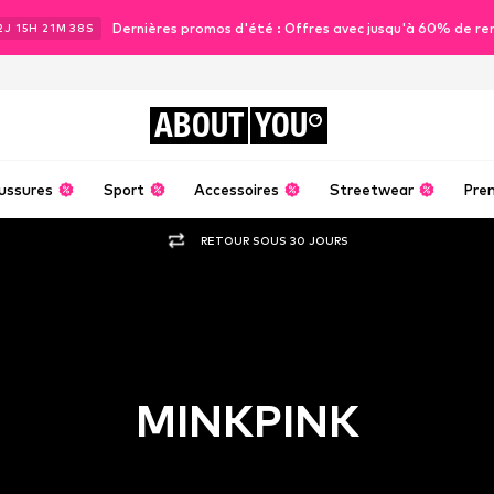
Dernières promos d'été : Offres avec jusqu'à 60% de re
2
J
15
H
21
M
36
S
ABOUT
YOU
ussures
Sport
Accessoires
Streetwear
Pre
RETOUR SOUS 30 JOURS
MINKPINK