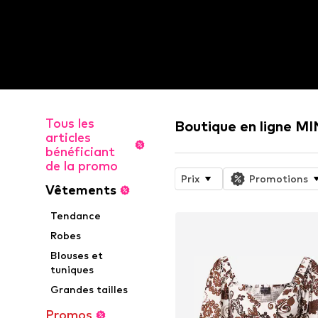
Tous les
Boutique en ligne 
articles
bénéficiant
de la promo
Prix
Promotions
Vêtements
Tendance
Robes
Blouses et
tuniques
Grandes tailles
Promos