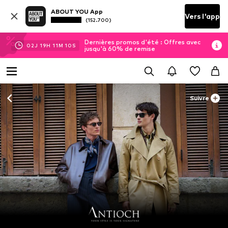
ABOUT YOU App
Vers l'app
(152.700)
Dernières promos d'été : Offres avec
02
J
19
H
11
M
08
S
jusqu'à 60% de remise
Suivre