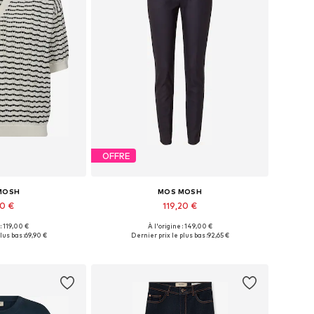
OFFRE
MOSH
MOS MOSH
50 €
119,20 €
 : 119,00 €
À l'origine : 149,00 €
s: XS, S, M, L, XL
Tailles disponibles: 32, 34, 36, 38, 40, 42
lus bas :
69,90 €
Dernier prix le plus bas :
92,65 €
au panier
Ajouter au panier