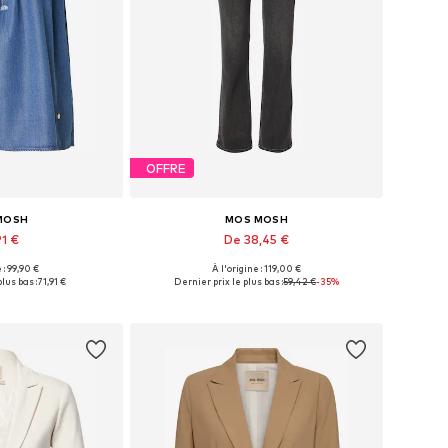
OFFRE
MOSH
MOS MOSH
91 €
De 38,45 €
 : 99,90 €
À l'origine : 119,00 €
les: XS, S, M, L
Disponible en plusieurs tailles
lus bas :
71,91 €
Dernier prix le plus bas :
59,42 €
-35%
au panier
Ajouter au panier