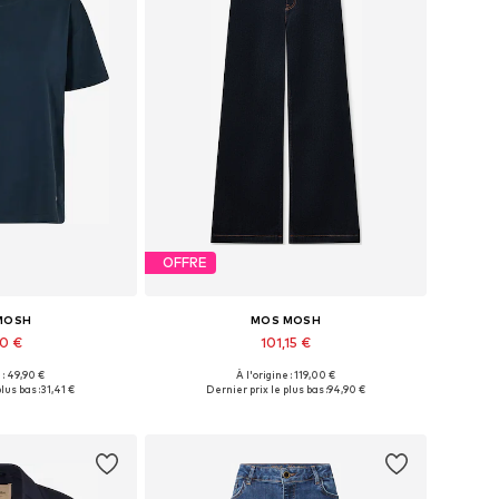
OFFRE
MOSH
MOS MOSH
90 €
101,15 €
 : 49,90 €
À l'origine : 119,00 €
s: XS, S, M, L, XL
Disponible en plusieurs tailles
lus bas :
31,41 €
Dernier prix le plus bas :
94,90 €
au panier
Ajouter au panier