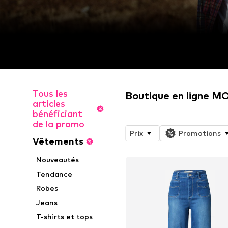
Tous les
Boutique en ligne 
articles
bénéficiant
de la promo
Prix
Promotions
Vêtements
Nouveautés
Tendance
Robes
Jeans
T-shirts et tops