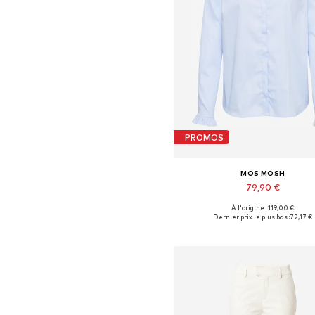
PROMOS
MOS MOSH
79,90 €
À l'origine : 119,00 €
Tailles disponibles: XS, S, M, L, X
Dernier prix le plus bas :
72,17 €
Ajouter au panier