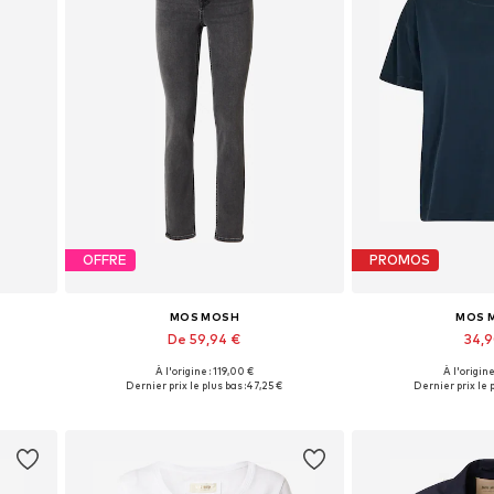
OFFRE
PROMOS
MOS MOSH
MOS 
De 59,94 €
34,
À l'origine : 119,00 €
À l'origine
Tailles disponibles: 32 x Normale, 36 x Normale, 38 x Normale, 42 x Normale, 44 x Normale
Disponible en plusieurs tailles
Tailles disponible
Dernier prix le plus bas :
47,25 €
Dernier prix le p
Ajouter au panier
Ajouter 