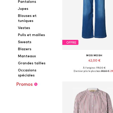
Pantalons
Jupes
Blouses et
tuniques
Vestes
Pulls et mailles
Sweats
OFFRE
Blazers
MOS MOSH
Manteaux
42,00 €
Grandes tailles
À l'origine : 119,00 €
Disponible en plusieurs taille
Occasions
Dernier prix le plus bas :
59,50 €
-2
spéciales
Ajouter au panier
Promos