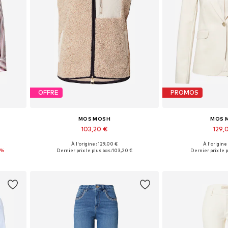
OFFRE
PROMOS
MOS MOSH
MOS 
103,20 €
129,
À l'origine : 129,00 €
À l'origine
 XL
Tailles disponibles: XS, S, M, L, XL
Tailles disponibles: 3
0%
Dernier prix le plus bas :
103,20 €
Dernier prix le p
Ajouter au panier
Ajouter 