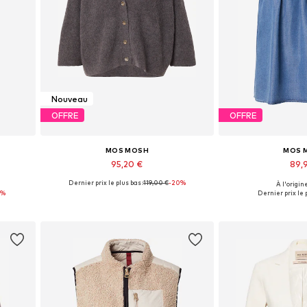
Nouveau
OFFRE
OFFRE
MOS MOSH
MOS 
95,20 €
89,
Dernier prix le plus bas :
119,00 €
-20%
À l'origine
s
Tailles disponibles: XS, S, M, L, XL
Tailles disponib
9%
Dernier prix le p
Ajouter au panier
Ajouter 