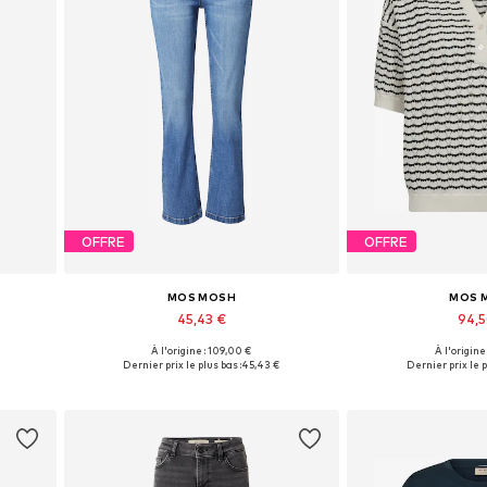
OFFRE
OFFRE
MOS MOSH
MOS 
45,43 €
94,
À l'origine : 109,00 €
À l'origine
s
Disponible en plusieurs tailles
Tailles disponible
Dernier prix le plus bas :
45,43 €
Dernier prix le p
Ajouter au panier
Ajouter 