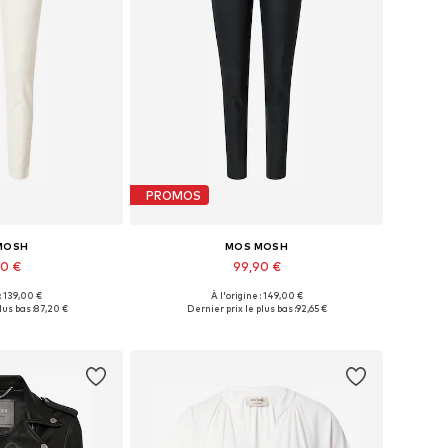
PROMOS
MOSH
MOS MOSH
90 €
99,90 €
 : 139,00 €
À l'origine : 149,00 €
usieurs tailles
Tailles disponibles: 32, 34, 36, 38, 40, 44
lus bas :
87,20 €
Dernier prix le plus bas :
92,65 €
au panier
Ajouter au panier