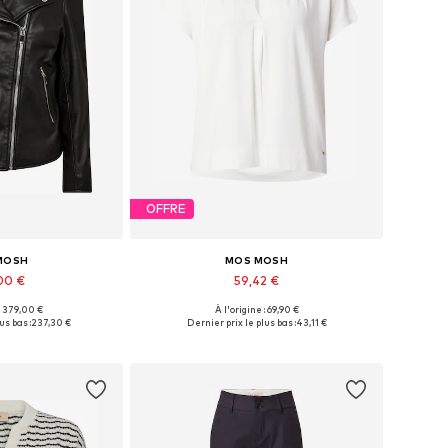
OFFRE
MOSH
MOS MOSH
00 €
59,42 €
 : 379,00 €
À l'origine : 69,90 €
XS, S, M, L, XL, XXL
Tailles disponibles: XS, S, M, L, XL
us bas :
237,30 €
Dernier prix le plus bas :
43,11 €
au panier
Ajouter au panier