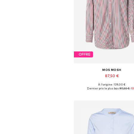
OFFRE
MOS MOSH
87,50 €
À l'origine : 139,00 €
Tailles disponibles: XS, S, M, L,
Dernier prix le plus bas :
97,30 €
-1
Ajouter au panier