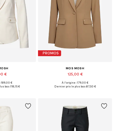
PROMOS
MOSH
MOS MOSH
00 €
125,00 €
+
1
 : 189,00 €
À l'origine : 179,00 €
4, 36, 38, 40, 42, 44
Tailles disponibles: 34, 36, 38, 40, 44
lus bas :
118,15 €
Dernier prix le plus bas :
87,50 €
au panier
Ajouter au panier