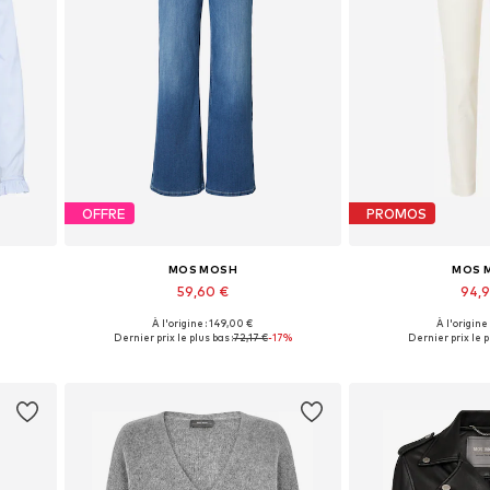
OFFRE
PROMOS
MOS MOSH
MOS 
59,60 €
94,
À l'origine : 149,00 €
À l'origine
L, XXL
Tailles disponibles: 27 x 32, 29 x 32, 30 x 32, 31 x 32
Disponible en pl
Dernier prix le plus bas :
72,17 €
-17%
Dernier prix le p
Ajouter au panier
Ajouter 