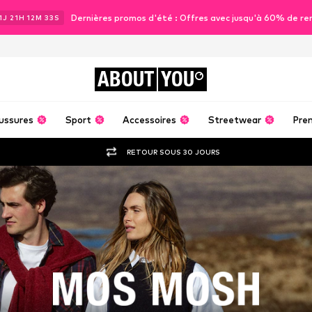
Dernières promos d'été : Offres avec jusqu'à 60% de re
1
J
21
H
12
M
31
S
ABOUT
YOU
ussures
Sport
Accessoires
Streetwear
Pre
RETOUR SOUS 30 JOURS