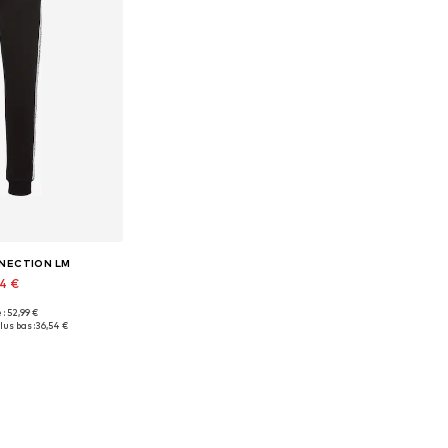
NECTION LM
54 €
 : 52,99 €
nibles: 44-46
lus bas :
36,54 €
au panier