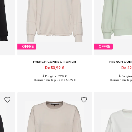
OFFRE
OFFRE
FRENCH CONNECTION LM
FRENCH CON
De 53,99 €
De 42
À l'origine : 59,99 €
À l'origine
s
Disponible en plusieurs tailles
Tailles disponib
Dernier prix le plus bas :
50,99 €
Dernier prix le p
Ajouter au panier
Ajouter 