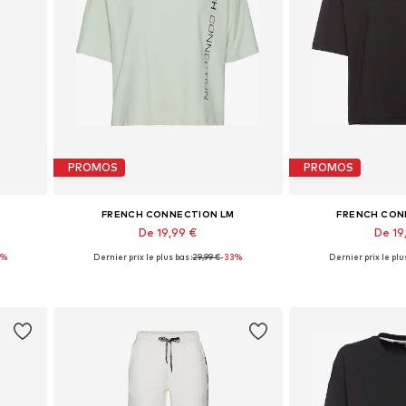
PROMOS
PROMOS
FRENCH CONNECTION LM
FRENCH CON
De 19,99 €
De 19
5%
Dernier prix le plus bas :
29,99 €
-33%
Dernier prix le plus
-46
Tailles disponibles: XS, XS-S, M
Tailles disponib
Ajouter au panier
Ajouter 