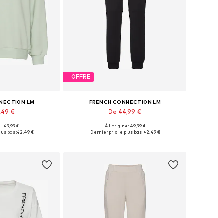
OFFRE
NECTION LM
FRENCH CONNECTION LM
,49 €
De 44,99 €
 : 49,99 €
À l'origine : 49,99 €
les: XS-S, M, XL
Disponible en plusieurs tailles
lus bas :
42,49 €
Dernier prix le plus bas :
42,49 €
au panier
Ajouter au panier