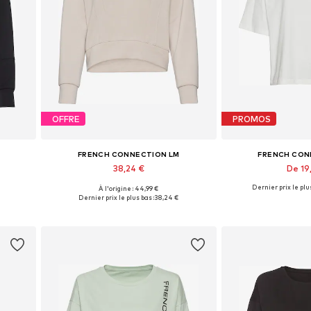
OFFRE
PROMOS
FRENCH CONNECTION LM
FRENCH CON
38,24 €
De 19
Dernier prix le plus
À l'origine : 44,99 €
Tailles disponibles: XXS-XS, S-M, L-XL, XXL-XXXL
Tailles disponibles: XS-S Tailles normales, M Tailles normales, L Tailles normales
Tailles disponible
Dernier prix le plus bas :
38,24 €
Ajouter au panier
Ajouter 