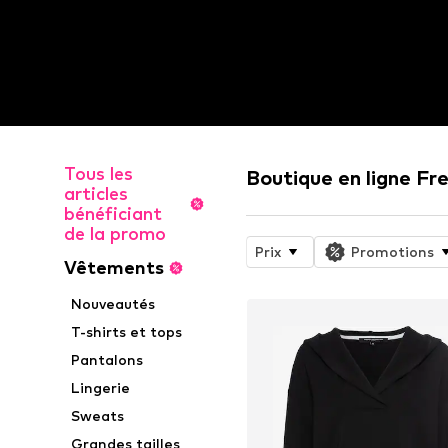
Tous les
Boutique en ligne F
articles
bénéficiant
de la promo
Prix
Promotions
Vêtements
Nouveautés
T-shirts et tops
Pantalons
Lingerie
Sweats
Grandes tailles