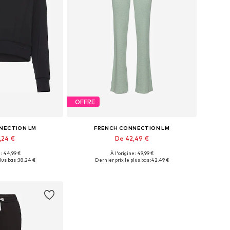
OFFRE
NECTION LM
FRENCH CONNECTION LM
,24 €
De 42,49 €
 : 44,99 €
À l'origine : 49,99 €
usieurs tailles
Tailles disponibles: 36-38, 40-42, 44-46
lus bas :
38,24 €
Dernier prix le plus bas :
42,49 €
au panier
Ajouter au panier