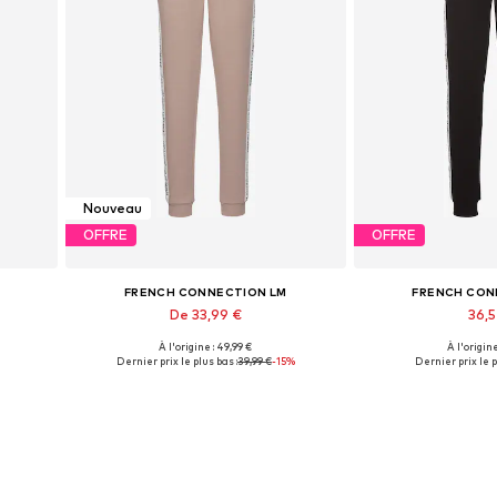
Nouveau
OFFRE
OFFRE
FRENCH CONNECTION LM
FRENCH CON
De 33,99 €
36,
À l'origine : 49,99 €
À l'origine
 44-46
Tailles disponibles: 36-38, 40-42, 44-46
Tailles dispo
Dernier prix le plus bas :
39,99 €
-15%
Dernier prix le p
Ajouter au panier
Ajouter 