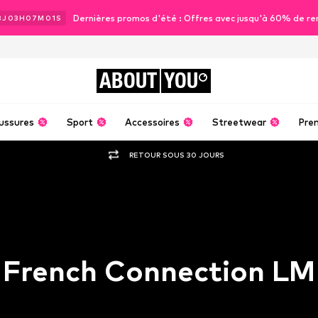
Dernières promos d'été : Offres avec jusqu'à 60% de re
3
J
03
H
07
M
00
S
ABOUT
YOU
ussures
Sport
Accessoires
Streetwear
Pre
RETOUR SOUS 30 JOURS
French Connection LM