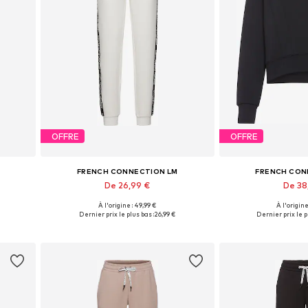
OFFRE
OFFRE
FRENCH CONNECTION LM
FRENCH CON
De 26,99 €
De 38
À l'origine : 49,99 €
À l'origine
Tailles disponibles: 36-38, 40-42, 44-46, 48-50
Tailles disponibles: 36-38, 40-42, 44-46, 48-50
Disponible en pl
Dernier prix le plus bas :
26,99 €
Dernier prix le p
Ajouter au panier
Ajouter 