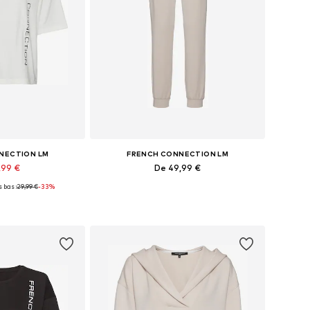
NECTION LM
FRENCH CONNECTION LM
,99 €
De 49,99 €
 bas :
29,99 €
-33%
s: XS, XS-S, M, L
Tailles disponibles: S-M, L-XL, XXL-XXXL, 4XL-5XL
au panier
Ajouter au panier