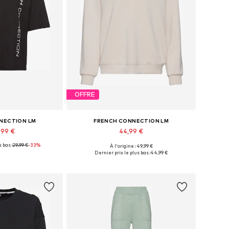
OFFRE
NECTION LM
FRENCH CONNECTION LM
,99 €
44,99 €
 bas :
29,99 €
-33%
À l'origine : 49,99 €
les: XS-S, M, L
Tailles disponibles: XS, M
Dernier prix le plus bas :
44,99 €
au panier
Ajouter au panier