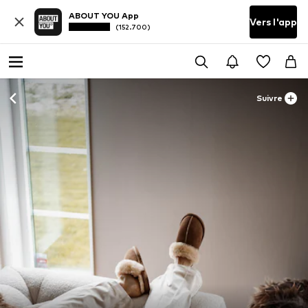
ABOUT YOU App
Vers l'app
(152.700)
Suivre