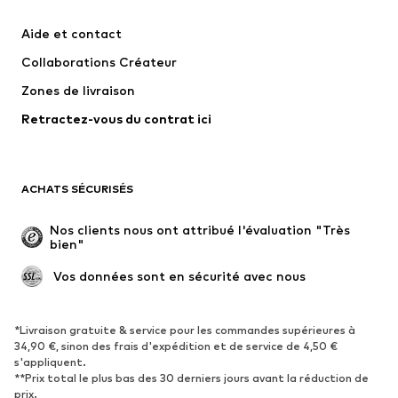
Robes
Jeans
Aide et contact
T-shirts et tops
Pantalons
Collaborations Créateur
Vestes
Pulls et mailles
Zones de livraison
Lingerie
Blouses et tuniques
Retractez-vous du contrat ici
Manteaux
Jupes
Maillots de bain
Sweats
Blazers
Combinaisons et salopettes
ACHATS SÉCURISÉS
Grandes tailles
Maternité
Occasions spéciales
Exclusif
Nos clients nous ont attribué l'évaluation "Très 
bien"
Remise à neuf
 Vos données sont en sécurité avec nous
CHAUSSURES
Nouveautés
Tendance
*Livraison gratuite & service pour les commandes supérieures à
34,90 €, sinon des frais d'expédition et de service de 4,50 €
Baskets
Bottines
s'appliquent.
**Prix total le plus bas des 30 derniers jours avant la réduction de
Escarpins et talons hauts
Bottes
prix.