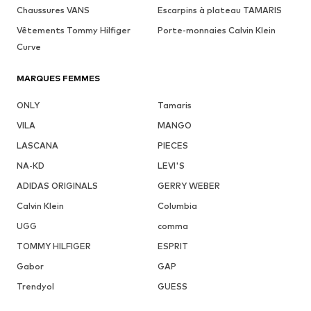
Chaussures VANS
Escarpins à plateau TAMARIS
Vêtements Tommy Hilfiger
Porte-monnaies Calvin Klein
Curve
MARQUES FEMMES
ONLY
Tamaris
VILA
MANGO
LASCANA
PIECES
NA-KD
LEVI'S
ADIDAS ORIGINALS
GERRY WEBER
Calvin Klein
Columbia
UGG
comma
TOMMY HILFIGER
ESPRIT
Gabor
GAP
Trendyol
GUESS