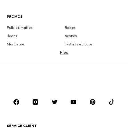
PROMOS
Pulls et mailles
Robes
Jeans
Vestes
Manteaux
T-shirts et tops
Plus
Pantalons
Lingerie
Jupes
Blouses et tuniques
Sweats
Blazers
Maillots de bain
Combinaisons et salopettes
Grandes tailles
Maternité
Chaussures
Sport
Accessoires
Premium
VÊTEMENTS
SERVICE CLIENT
Nouveautés
Tendance