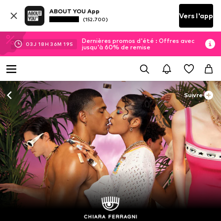
ABOUT YOU App
Vers l'app
(152.700)
Dernières promos d'été : Offres avec
03
J
18
H
36
M
18
S
jusqu'à 60% de remise
Suivre