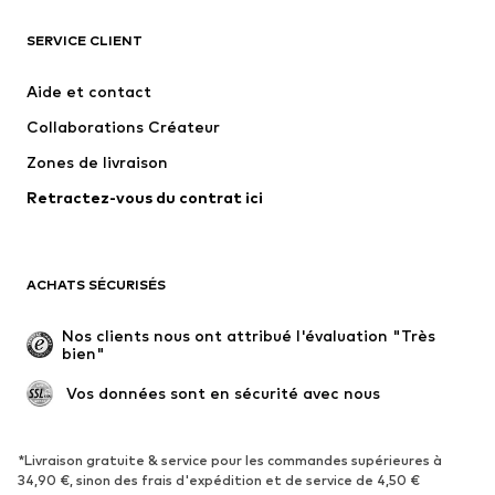
SERVICE CLIENT
Nouveautés
Tendance
Robes
Jeans
Aide et contact
T-shirts et tops
Pantalons
Collaborations Créateur
Vestes
Pulls et mailles
Zones de livraison
Lingerie
Blouses et tuniques
Retractez-vous du contrat ici
Manteaux
Jupes
Maillots de bain
Sweats
Blazers
Combinaisons et salopettes
ACHATS SÉCURISÉS
Grandes tailles
Maternité
Occasions spéciales
Exclusif
Nos clients nous ont attribué l'évaluation "Très 
bien"
Remise à neuf
 Vos données sont en sécurité avec nous
CHAUSSURES
Nouveautés
Tendance
*Livraison gratuite & service pour les commandes supérieures à
34,90 €, sinon des frais d'expédition et de service de 4,50 €
Baskets
Bottines