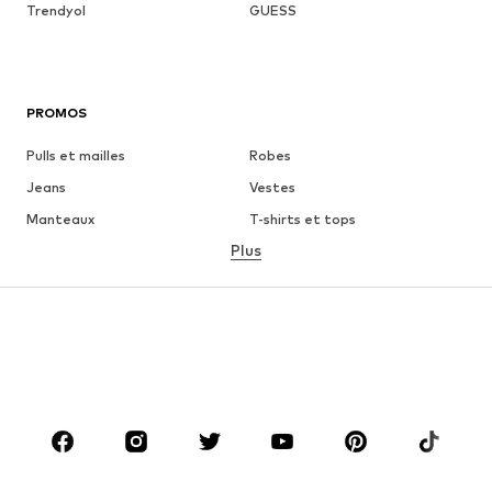
Trendyol
GUESS
PROMOS
Pulls et mailles
Robes
Jeans
Vestes
Manteaux
T-shirts et tops
Plus
Pantalons
Lingerie
Jupes
Blouses et tuniques
Sweats
Blazers
Maillots de bain
Combinaisons et salopettes
Grandes tailles
Maternité
Chaussures
Sport
Accessoires
Premium
VÊTEMENTS