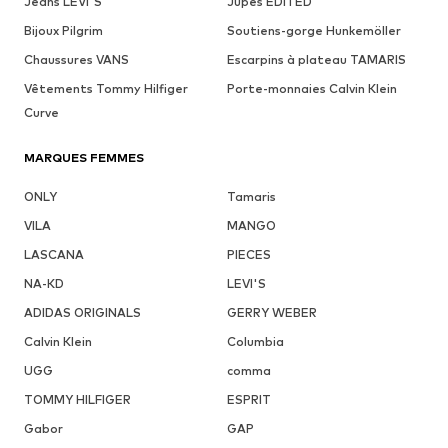
Jeans LEVI'S
Jupes EDITED
Bijoux Pilgrim
Soutiens-gorge Hunkemöller
Chaussures VANS
Escarpins à plateau TAMARIS
Vêtements Tommy Hilfiger
Porte-monnaies Calvin Klein
Curve
MARQUES FEMMES
ONLY
Tamaris
VILA
MANGO
LASCANA
PIECES
NA-KD
LEVI'S
ADIDAS ORIGINALS
GERRY WEBER
Calvin Klein
Columbia
UGG
comma
TOMMY HILFIGER
ESPRIT
Gabor
GAP