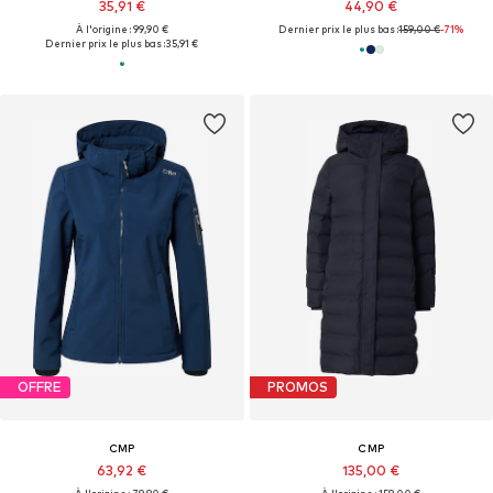
35,91 €
44,90 €
À l'origine : 99,90 €
Dernier prix le plus bas :
159,00 €
-71%
Dernier prix le plus bas :
35,91 €
OFFRE
PROMOS
CMP
CMP
63,92 €
135,00 €