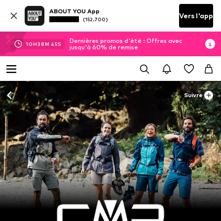
ABOUT YOU App
Vers l'app
(152.700)
Dernières promos d'été : Offres avec
10
H
38
M
44
S
jusqu'à 60% de remise
Suivre