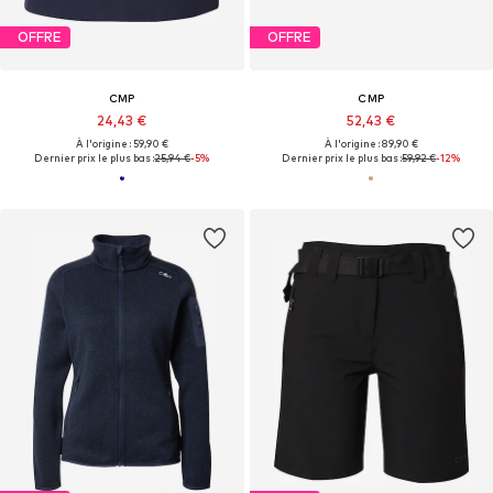
OFFRE
OFFRE
CMP
CMP
24,43 €
52,43 €
À l'origine : 59,90 €
À l'origine : 89,90 €
Dernier prix le plus bas :
25,94 €
-5%
Dernier prix le plus bas :
59,92 €
-12%