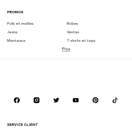
PROMOS
Pulls et mailles
Robes
Jeans
Vestes
Manteaux
T-shirts et tops
Plus
Pantalons
Lingerie
Jupes
Blouses et tuniques
Sweats
Blazers
Maillots de bain
Combinaisons et salopettes
Grandes tailles
Maternité
Chaussures
Sport
Accessoires
Premium
VÊTEMENTS
SERVICE CLIENT
Nouveautés
Tendance