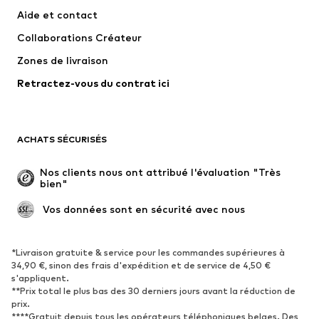
Robes
Jeans
Aide et contact
T-shirts et tops
Pantalons
Collaborations Créateur
Vestes
Pulls et mailles
Zones de livraison
Lingerie
Blouses et tuniques
Retractez-vous du contrat ici
Manteaux
Jupes
Maillots de bain
Sweats
Blazers
Combinaisons et salopettes
ACHATS SÉCURISÉS
Grandes tailles
Maternité
Occasions spéciales
Exclusif
Nos clients nous ont attribué l'évaluation "Très 
bien"
Remise à neuf
 Vos données sont en sécurité avec nous
CHAUSSURES
Nouveautés
Tendance
*Livraison gratuite & service pour les commandes supérieures à
34,90 €, sinon des frais d'expédition et de service de 4,50 €
Baskets
Bottines
s'appliquent.
**Prix total le plus bas des 30 derniers jours avant la réduction de
Escarpins et talons hauts
Bottes
prix.
Sandales
Chaussures basses
****Gratuit depuis tous les opérateurs téléphoniques belges. Des