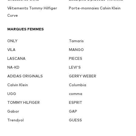
Vêtements Tommy Hilfiger
Porte-monnaies Calvin Klein
Curve
MARQUES FEMMES
ONLY
Tamaris
VILA
MANGO
LASCANA
PIECES
NA-KD
LEVI'S
ADIDAS ORIGINALS
GERRY WEBER
Calvin Klein
Columbia
UGG
comma
TOMMY HILFIGER
ESPRIT
Gabor
GAP
Trendyol
GUESS