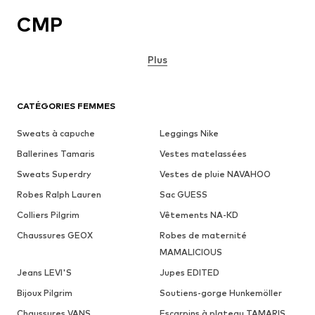
CMP
Plus
CATÉGORIES FEMMES
Sweats à capuche
Leggings Nike
Ballerines Tamaris
Vestes matelassées
Sweats Superdry
Vestes de pluie NAVAHOO
Robes Ralph Lauren
Sac GUESS
Colliers Pilgrim
Vêtements NA-KD
Chaussures GEOX
Robes de maternité
MAMALICIOUS
Jeans LEVI'S
Jupes EDITED
Bijoux Pilgrim
Soutiens-gorge Hunkemöller
Chaussures VANS
Escarpins à plateau TAMARIS