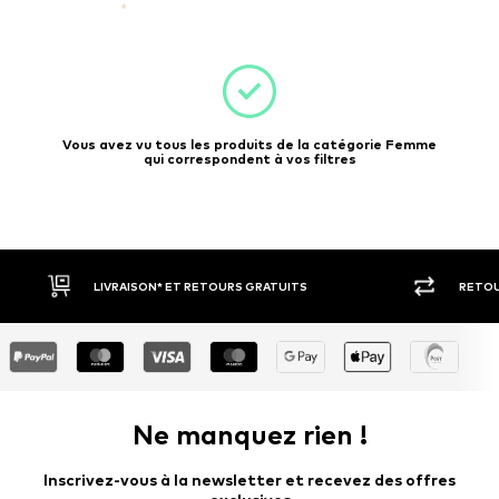
Vous avez vu tous les produits de la catégorie Femme
qui correspondent à vos filtres
RETOUR SOUS 30 JOURS
LARGE SÉ
Ne manquez rien !
Inscrivez-vous à la newsletter et recevez des offres