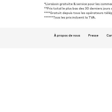
*Livraison gratuite & service pour les comma
**Prix total le plus bas des 30 derniers jours 
****Gratuit depuis tous les opérateurs télé
******Tous les prix incluent la TVA.
À propos de nous
Presse
Car