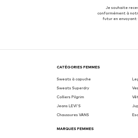
Je souhaite rece
conformément à not
futur en envoyant
CATÉGORIES FEMMES
Sweats à capuche
Le
Sweats Superdry
Ve
Colliers Pilgrim
Vê
Jeans LEVI'S
Ju
Chaussures VANS
Es
MARQUES FEMMES