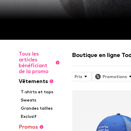
Tous les
Boutique en ligne Tod
articles
bénéficiant
de la promo
Prix
Promotions
Vêtements
T-shirts et tops
Sweats
Grandes tailles
Exclusif
Promos