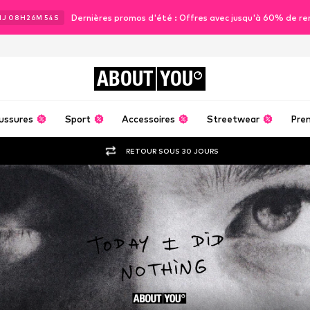
Dernières promos d'été : Offres avec jusqu'à 60% de re
1
J
08
H
26
M
53
S
ABOUT
YOU
ussures
Sport
Accessoires
Streetwear
Pre
RETOUR SOUS 30 JOURS