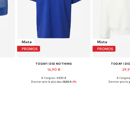
Mixte
Mixte
PROMOS
PROMOS
TODAY I DID NOTHING
TODAY I D
14,90 €
29,
À l'origine : 49,90 €
À l'origine
Tailles disponibles: XS, XXL
Tailles disp
Dernier prix le plus bas :
15,92 €
-6%
Dernier prix le p
Ajouter au panier
Ajouter 