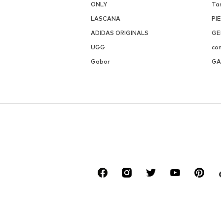
ONLY
Ta
LASCANA
PI
ADIDAS ORIGINALS
GE
UGG
co
Gabor
GA