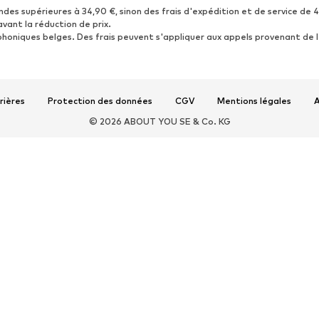
ndes supérieures à 34,90 €, sinon des frais d'expédition et de service de 
avant la réduction de prix.
phoniques belges. Des frais peuvent s'appliquer aux appels provenant de l
rières
Protection des données
CGV
Mentions légales
A
© 2026 ABOUT YOU SE & Co. KG