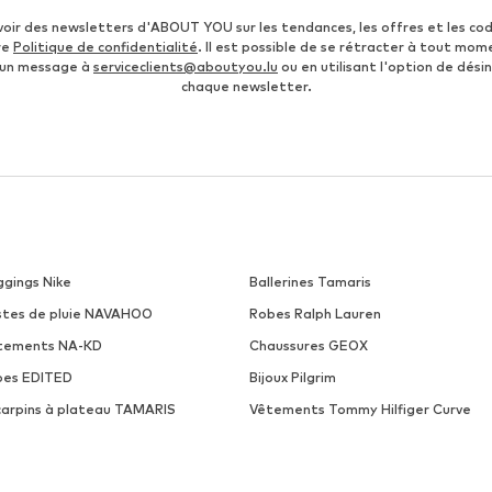
voir des newsletters d'ABOUT YOU sur les tendances, les offres et les co
re
Politique de confidentialité
. Il est possible de se rétracter à tout mom
 un message à
serviceclients@aboutyou.lu
ou en utilisant l'option de désin
chaque newsletter.
ggings Nike
Ballerines Tamaris
stes de pluie NAVAHOO
Robes Ralph Lauren
tements NA-KD
Chaussures GEOX
pes EDITED
Bijoux Pilgrim
carpins à plateau TAMARIS
Vêtements Tommy Hilfiger Curve