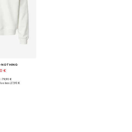
ID NOTHING
90 €
 : 79,90 €
onibles: XXL
lus bas :
27,93 €
au panier