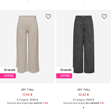
Grande
Grande
OFFRE
OFFRE
JDY TALL
JDY TALL
11,96 €
22,32 €
À l'origine : 29,90 €
À l'origine : 39,90 €
Dernier prix le plus bas :
21,17 €
-43%
Dernier prix le plus bas :
23,03 €
-3%