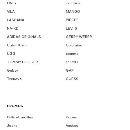
ONLY
Tamaris
VILA
MANGO
LASCANA
PIECES
NA-KD
LEVI'S
ADIDAS ORIGINALS
GERRY WEBER
Calvin Klein
Columbia
UGG
comma
TOMMY HILFIGER
ESPRIT
Gabor
GAP
Trendyol
GUESS
PROMOS
Pulls et mailles
Robes
Jeans
Vestes