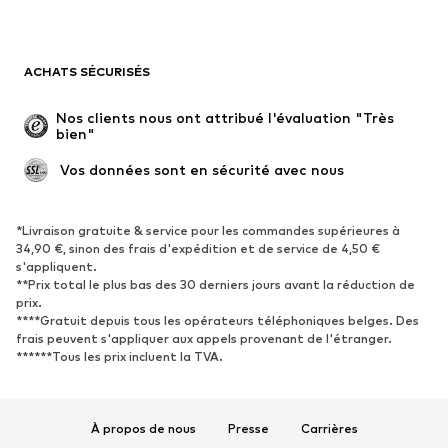
Maillots de bain
Sweats
Blazers
Combinaisons et salopettes
ACHATS SÉCURISÉS
Grandes tailles
Maternité
Occasions spéciales
Exclusif
Nos clients nous ont attribué l'évaluation "Très 
bien"
Remise à neuf
 Vos données sont en sécurité avec nous
CHAUSSURES
Nouveautés
Tendance
*Livraison gratuite & service pour les commandes supérieures à
34,90 €, sinon des frais d'expédition et de service de 4,50 €
Baskets
Bottines
s'appliquent.
**Prix total le plus bas des 30 derniers jours avant la réduction de
Escarpins et talons hauts
Bottes
prix.
Sandales
Chaussures basses
****Gratuit depuis tous les opérateurs téléphoniques belges. Des
frais peuvent s'appliquer aux appels provenant de l'étranger.
Chaussures de sport
Ballerines
******Tous les prix incluent la TVA.
Mules
Chaussons
Chaussures aquatiques
Exclusif
À propos de nous
Presse
Carrières
SPORT