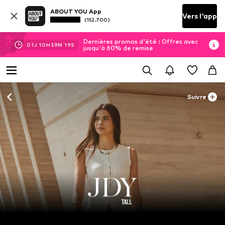
ABOUT YOU App
Vers l'app
(152.700)
Dernières promos d'été : Offres avec
01
J
10
H
59
M
18
S
jusqu'à 60% de remise
Suivre