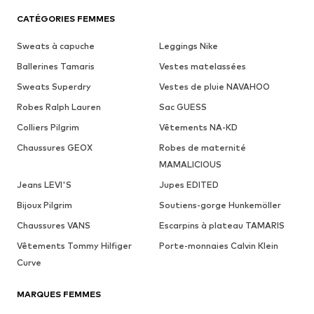
CATÉGORIES FEMMES
Sweats à capuche
Leggings Nike
Ballerines Tamaris
Vestes matelassées
Sweats Superdry
Vestes de pluie NAVAHOO
Robes Ralph Lauren
Sac GUESS
Colliers Pilgrim
Vêtements NA-KD
Chaussures GEOX
Robes de maternité
MAMALICIOUS
Jeans LEVI'S
Jupes EDITED
Bijoux Pilgrim
Soutiens-gorge Hunkemöller
Chaussures VANS
Escarpins à plateau TAMARIS
Vêtements Tommy Hilfiger
Porte-monnaies Calvin Klein
Curve
MARQUES FEMMES