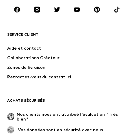
Chaussures
Sport
Accessoires
Premium
VÊTEMENTS
SERVICE CLIENT
Nouveautés
Tendance
Robes
Jeans
Aide et contact
T-shirts et tops
Pantalons
Collaborations Créateur
Vestes
Pulls et mailles
Zones de livraison
Lingerie
Blouses et tuniques
Retractez-vous du contrat ici
Manteaux
Jupes
Maillots de bain
Sweats
Blazers
Combinaisons et salopettes
ACHATS SÉCURISÉS
Grandes tailles
Maternité
Occasions spéciales
Exclusif
Nos clients nous ont attribué l'évaluation "Très 
bien"
Remise à neuf
 Vos données sont en sécurité avec nous