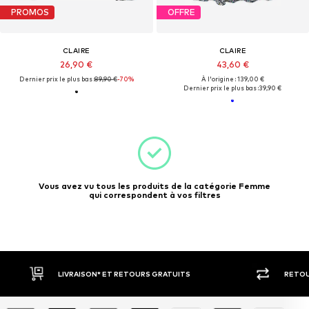
PROMOS
OFFRE
CLAIRE
CLAIRE
26,90 €
43,60 €
Dernier prix le plus bas :
89,90 €
-70%
À l'origine : 139,00 €
Dernier prix le plus bas :
39,90 €
Vous avez vu tous les produits de la catégorie Femme
qui correspondent à vos filtres
LIVRAISON* ET RETOURS GRATUITS
RETOU