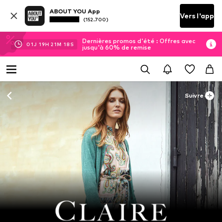
ABOUT YOU App
Vers l'app
(152.700)
Dernières promos d'été : Offres avec
01
J
19
H
21
M
18
S
jusqu'à 60% de remise
Suivre