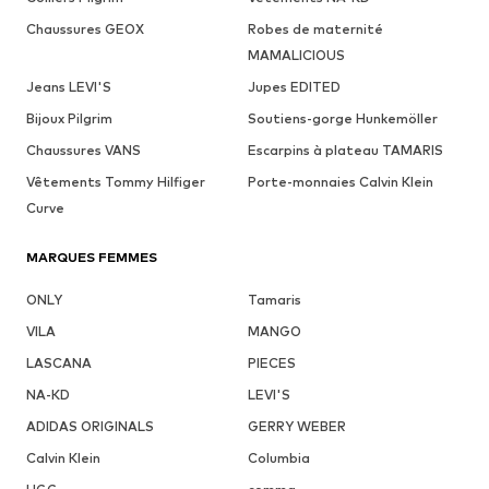
Chaussures GEOX
Robes de maternité
MAMALICIOUS
Jeans LEVI'S
Jupes EDITED
Bijoux Pilgrim
Soutiens-gorge Hunkemöller
Chaussures VANS
Escarpins à plateau TAMARIS
Vêtements Tommy Hilfiger
Porte-monnaies Calvin Klein
Curve
MARQUES FEMMES
ONLY
Tamaris
VILA
MANGO
LASCANA
PIECES
NA-KD
LEVI'S
ADIDAS ORIGINALS
GERRY WEBER
Calvin Klein
Columbia