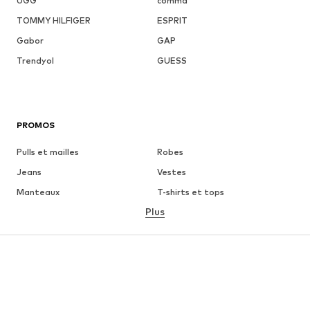
UGG
comma
TOMMY HILFIGER
ESPRIT
Gabor
GAP
Trendyol
GUESS
PROMOS
Pulls et mailles
Robes
Jeans
Vestes
Manteaux
T-shirts et tops
Plus
Pantalons
Lingerie
Jupes
Blouses et tuniques
Sweats
Blazers
Maillots de bain
Combinaisons et salopettes
Grandes tailles
Maternité