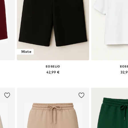
Mixte
EOSELIO
EOS
42,99 €
32,
 44
Tailles disponibles: 38, 40, 42, 44
Tailles disponi
Ajouter au panier
Ajouter 