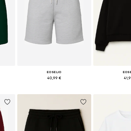
EOSELIO
EOS
40,99 €
41,
 40
Tailles disponibles: 34, 36, 38, 40
Tailles disponib
Ajouter au panier
Ajouter 