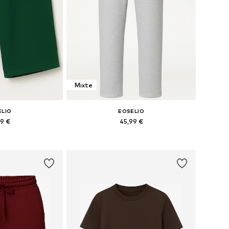
Mixte
ELIO
EOSELIO
99 €
45,99 €
s: 38, 40, 42, 44
Tailles disponibles: 36, 38, 42
au panier
Ajouter au panier