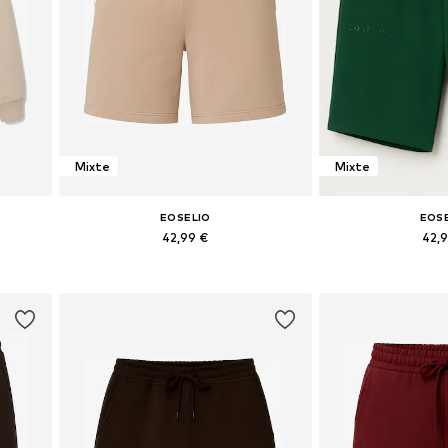
Mixte
Mixte
EOSELIO
EOS
42,99 €
42,
XXL
Tailles disponibles: 38, 40, 42, 44
Tailles disponible
Ajouter au panier
Ajouter 