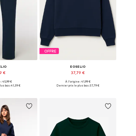
OFFRE
ELIO
EOSELIO
39 €
37,79 €
 : 45,99 €
À l'origine : 41,99 €
s: 36, 38, 40, 42
Tailles disponibles: XS, S, M, L
lus bas :
41,39 €
Dernier prix le plus bas :
37,79 €
au panier
Ajouter au panier