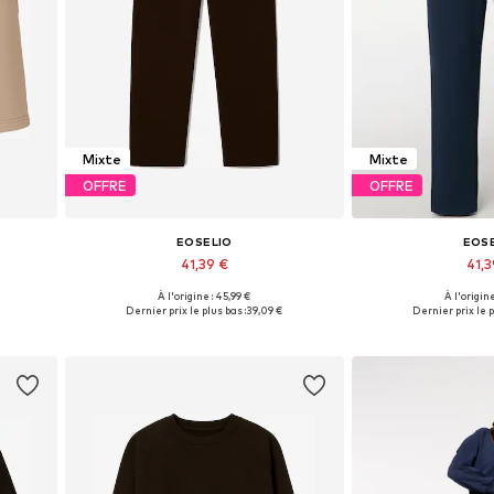
Mixte
Mixte
OFFRE
OFFRE
EOSELIO
EOS
41,39 €
41,
À l'origine : 45,99 €
À l'origine
 40
Tailles disponibles: 36, 38, 40, 42
Tailles disponible
Dernier prix le plus bas :
39,09 €
Dernier prix le p
Ajouter au panier
Ajouter 