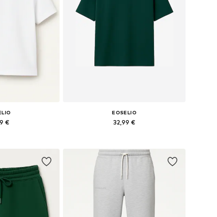
ELIO
EOSELIO
99 €
32,99 €
bles: XS, S, L
Tailles disponibles: S, M
au panier
Ajouter au panier