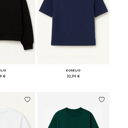
ELIO
EOSELIO
99 €
32,99 €
les: XS, S, M, L
Tailles disponibles: XS, S, M, L
au panier
Ajouter au panier