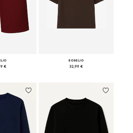
ELIO
EOSELIO
99 €
32,99 €
les: 34, 36, 40
Tailles disponibles: XS, S, M
au panier
Ajouter au panier