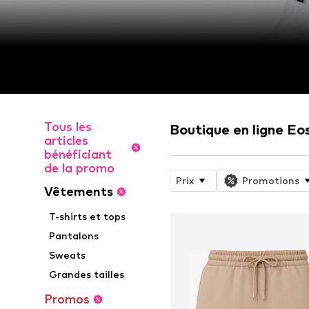
Tous les
Boutique en ligne Eos
articles
bénéficiant
de la promo
Prix
Promotions
Vêtements
T-shirts et tops
Pantalons
Sweats
Grandes tailles
Promos