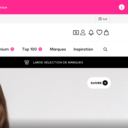
mise
LU
mium
Top 100
Marques
Inspiration
LARGE SÉLECTION DE MARQUES
SUIVRE