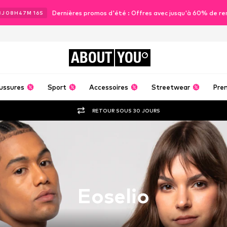
Dernières promos d'été : Offres avec jusqu'à 60% de re
3
J
08
H
47
M
15
S
ABOUT
YOU
ussures
Sport
Accessoires
Streetwear
Pre
RETOUR SOUS 30 JOURS
Eoselio