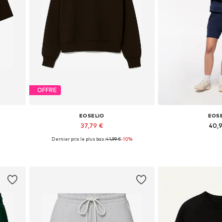
OFFRE
EOSELIO
EOS
37,79 €
40,
Dernier prix le plus bas :
41,99 €
-10%
Tailles disponibles: XS, S, M, L
Tailles disponible
Ajouter au panier
Ajouter 