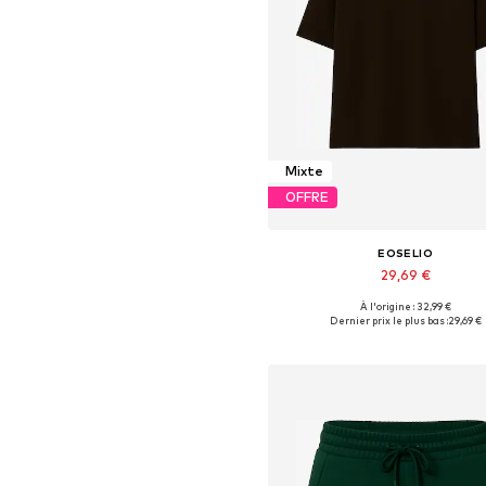
Mixte
OFFRE
EOSELIO
29,69 €
À l'origine : 32,99 €
Tailles disponibles: S, M, L
Dernier prix le plus bas :
29,69 €
Ajouter au panier