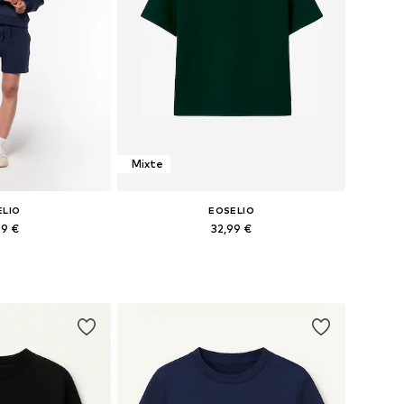
Mixte
ELIO
EOSELIO
99 €
32,99 €
s: 34, 36, 38, 40
Tailles disponibles: XS, S, M, L
au panier
Ajouter au panier