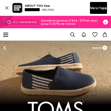
ABOUT YOU App
Vers l'app
(152.700)
Dernières promos d'été : Offres avec
01
J
16
H
50
M
03
S
jusqu'à 60% de remise
Suivre