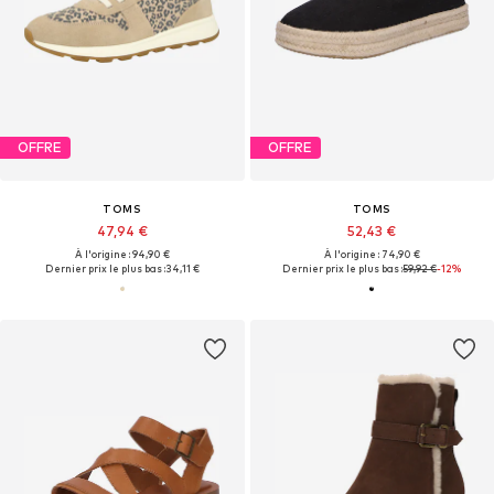
OFFRE
OFFRE
TOMS
TOMS
47,94 €
52,43 €
À l'origine : 94,90 €
À l'origine : 74,90 €
Dernier prix le plus bas :
34,11 €
Dernier prix le plus bas :
59,92 €
-12%