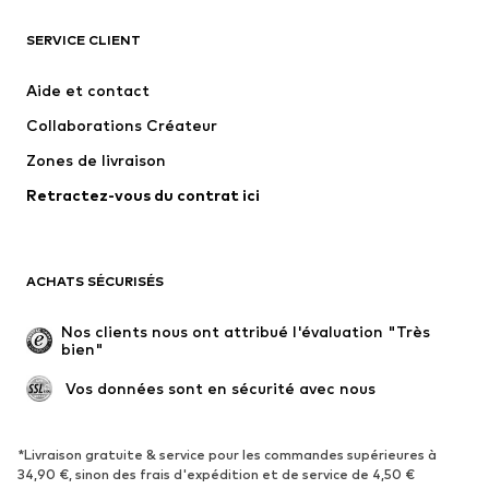
SERVICE CLIENT
Nouveautés
Tendance
Robes
Jeans
Aide et contact
T-shirts et tops
Pantalons
Collaborations Créateur
Vestes
Pulls et mailles
Zones de livraison
Lingerie
Blouses et tuniques
Retractez-vous du contrat ici
Manteaux
Jupes
Maillots de bain
Sweats
Blazers
Combinaisons et salopettes
ACHATS SÉCURISÉS
Grandes tailles
Maternité
Occasions spéciales
Exclusif
Nos clients nous ont attribué l'évaluation "Très 
bien"
Remise à neuf
 Vos données sont en sécurité avec nous
CHAUSSURES
Nouveautés
Tendance
*Livraison gratuite & service pour les commandes supérieures à
34,90 €, sinon des frais d'expédition et de service de 4,50 €
Baskets
Bottines