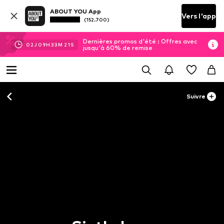
ABOUT YOU App
Vers l'app
(152.700)
Dernières promos d'été : Offres avec
02
J
09
H
33
M
21
S
jusqu'à 60% de remise
Suivre