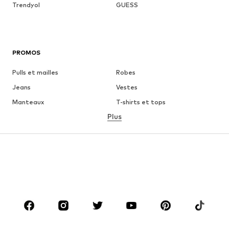
Trendyol
GUESS
PROMOS
Pulls et mailles
Robes
Jeans
Vestes
Manteaux
T-shirts et tops
Plus
Pantalons
Lingerie
Jupes
Blouses et tuniques
Sweats
Blazers
Maillots de bain
Combinaisons et salopettes
Grandes tailles
Maternité
Chaussures
Sport
Accessoires
Premium
VÊTEMENTS