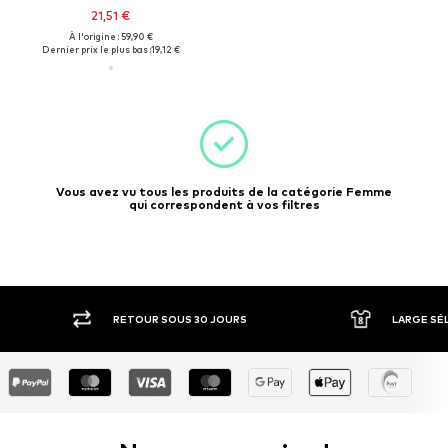
21,51 €
À l'origine : 59,90 €
Dernier prix le plus bas :
19,12 €
Vous avez vu tous les produits de la catégorie Femme
qui correspondent à vos filtres
RETOUR SOUS 30 JOURS
LARGE SÉ