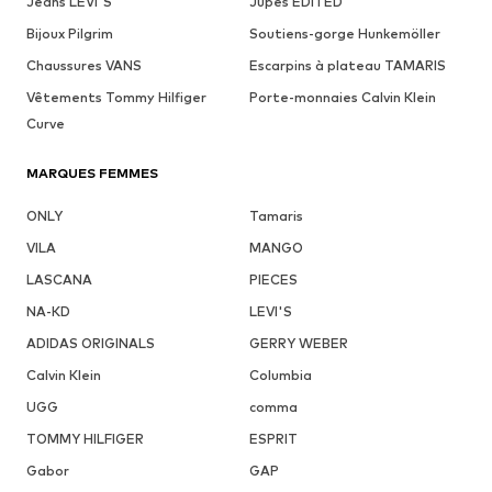
Jeans LEVI'S
Jupes EDITED
Bijoux Pilgrim
Soutiens-gorge Hunkemöller
Chaussures VANS
Escarpins à plateau TAMARIS
Vêtements Tommy Hilfiger
Porte-monnaies Calvin Klein
Curve
MARQUES FEMMES
ONLY
Tamaris
VILA
MANGO
LASCANA
PIECES
NA-KD
LEVI'S
ADIDAS ORIGINALS
GERRY WEBER
Calvin Klein
Columbia
UGG
comma
TOMMY HILFIGER
ESPRIT
Gabor
GAP